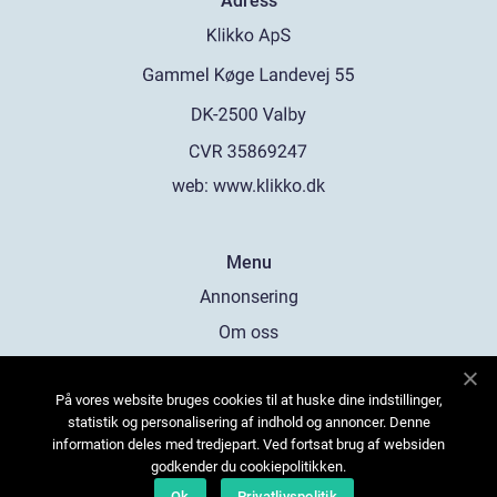
Adress
web:
www.klikko.dk
Menu
Annonsering
Om oss
Cookies
På vores website bruges cookies til at huske dine indstillinger,
Kontakta oss
statistik og personalisering af indhold og annoncer. Denne
Sitemap
information deles med tredjepart. Ved fortsat brug af websiden
godkender du cookiepolitikken.
Ok
Privatlivspolitik