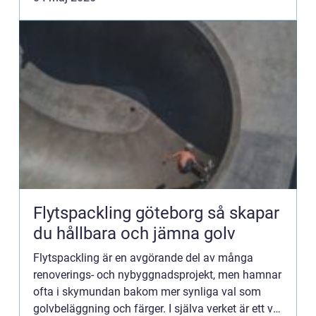
Flytspackling göteborg så skapar
du hållbara och jämna golv
Flytspackling är en avgörande del av många
renoverings- och nybyggnadsprojekt, men hamnar
ofta i skymundan bakom mer synliga val som
golvbeläggning och färger. I själva verket är ett väl