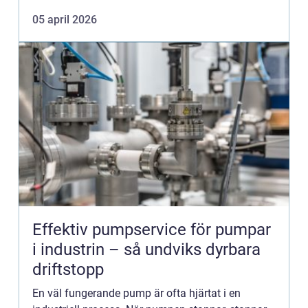
utfört flytspacklingsarbete grunden för ett jämnt,
05 april 2026
hållbart och...
Effektiv pumpservice för pumpar
i industrin – så undviks dyrbara
driftstopp
En väl fungerande pump är ofta hjärtat i en