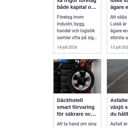
så frigör företag
luleå så skapar
både kapital och
ägare e
lagerutrymme
och lö
Företag inom
Att sälja
affär
industri, bygg,
Luleå är
handel och logistik
ägare en 
samlar ofta på sig
största a
stora mängder
Beslutet
14 juli 2026
13 juli 20
lastpallar. De tar...
både ...
Däckhotell
Asfalte
smart förvaring
växjö så skapar
för säkrare och
du håll
enklare
som fu
Att ta hand om sina
Asfalt ä
bilägande
året ru