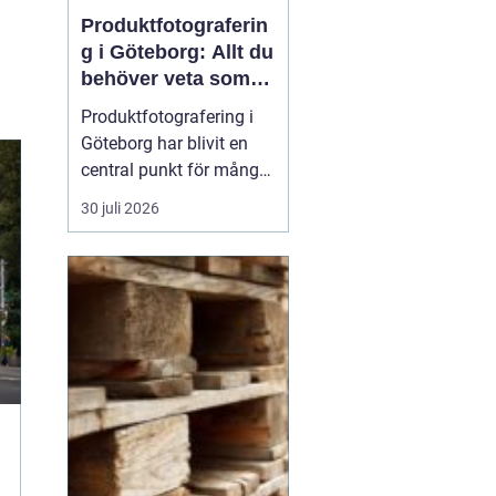
Produktfotograferin
g i Göteborg: Allt du
behöver veta som
företag
Produktfotografering i
Göteborg har blivit en
central punkt för många
företag som söker att
30 juli 2026
förhöja sina produkter
genom professionella
bilder. Oavsett om det
handlar om e-handel,
tryckmaterial eller digital
markna...