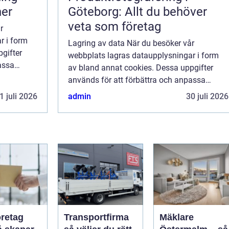
ner
Göteborg: Allt du behöver
veta som företag
r
r i form
Lagring av data När du besöker vår
gifter
webbplats lagras dataupplysningar i form
assa
av bland annat cookies. Dessa uppgifter
ge dig så
används för att förbättra och anpassa
 inte vill
innehållet på vår sida och för att ge dig så
1 juli 2026
admin
30 juli 2026
bra information som möjligt. Om du inte vill
att vi...
öretag
Transportfirma
Mäklare