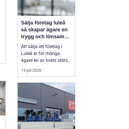
Sälja företag luleå
så skapar ägare en
trygg och lönsam
affär
Att sälja ett företag i
Luleå är för många
ägare en av livets största
affärer. Beslutet rymmer
13 juli 2026
både känslor och hårda
fakta: år av arbete,
uppbyggda
kundrelationer och
personalansvar ska
omvandlas till en trygg
köpeskilling och en
hållbar framtid för...