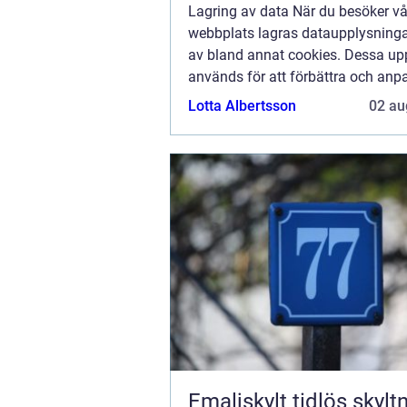
Lagring av data När du besöker vå
webbplats lagras dataupplysninga
av bland annat cookies. Dessa upp
används för att förbättra och anp
innehållet på vår sida och för att 
Lotta Albertsson
02 au
bra information som möjligt. Om du
att vi...
Emaljskylt tidlös skyltning