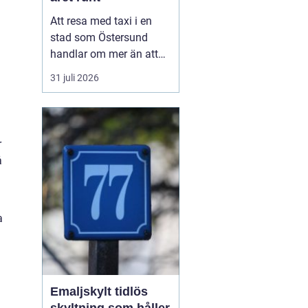
Att resa med taxi i en
stad som Östersund
handlar om mer än att
bara ta sig från punkt A
31 juli 2026
till punkt B. För många
är taxi en del av
vardagen, för andra en
viktig länk till flyg, tåg
r
eller fjäll. Valet av bolag
å
påverkar både trygghet,
komfort och plånb...
a
Emaljskylt tidlös