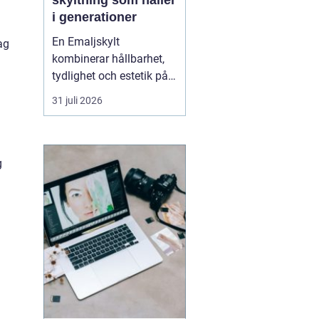
skyltning som håller
i generationer
.
En Emaljskylt
ag
kombinerar hållbarhet,
tydlighet och estetik på
ett sätt som få andra
31 juli 2026
skyltmaterial gör. Den
består av stål som täcks
av glasemalj och bränns
i hög temperatur.
g
Resultatet blir en skylt
som tål väder, vind och
tidens tand, och som
samtid...