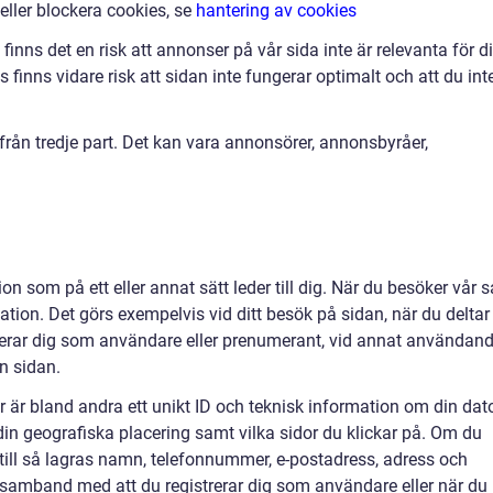
 eller blockera cookies, se
hantering av cookies
finns det en risk att annonser på vår sida inte är relevanta för d
finns vidare risk att sidan inte fungerar optimalt och att du int
ån tredje part. Det kan vara annonsörer, annonsbyråer,
on som på ett eller annat sätt leder till dig. När du besöker vår s
ation. Det görs exempelvis vid ditt besök på sidan, när du deltar 
strerar dig som användare eller prenumerant, vid annat användan
ån sidan.
r är bland andra ett unikt ID och teknisk information om din dato
 din geografiska placering samt vilka sidor du klickar på. Om du
ärtill så lagras namn, telefonnummer, e-postadress, adress och
 i samband med att du registrerar dig som användare eller när du