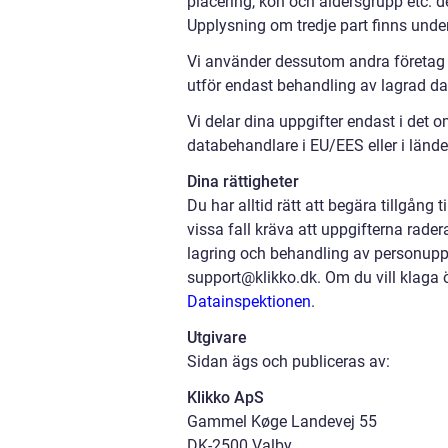
placering, kön och åldersgrupp etc. d
Upplysning om tredje part finns unde
Vi använder dessutom andra företag s
utför endast behandling av lagrad dat
Vi delar dina uppgifter endast i det o
databehandlare i EU/EES eller i länd
Dina rättigheter
Du har alltid rätt att begära tillgång 
vissa fall kräva att uppgifterna rader
lagring och behandling av personuppgi
support@klikko.dk. Om du vill klaga ö
Datainspektionen
.
Utgivare
Sidan ägs och publiceras av:
Klikko ApS
Gammel Køge Landevej 55
DK-2500 Valby