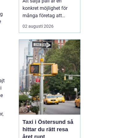
Att sälja pall är en
konkret möjlighet för
ig
många företag att
e
frigöra både kapital och
02 augusti 2026
lagerutrymme. När
staplar av träpallar växer
på gården binder de
pengar, skapar oreda
och kan t...
ajt
i
de
r,
Taxi i Östersund så
hittar du rätt resa
året runt