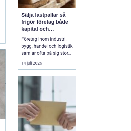
Sälja lastpallar så
frigör företag både
kapital och
lagerutrymme
Företag inom industri,
bygg, handel och logistik
samlar ofta på sig stora
mängder lastpallar. De
14 juli 2026
tar plats, binder kapital
och kräver hantering.
Genom att
Sälja
lastpallar
till en seriös
aktör ...