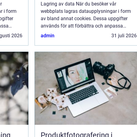
r
Lagring av data När du besöker vår
r i form
webbplats lagras dataupplysningar i form
gifter
av bland annat cookies. Dessa uppgifter
assa
används för att förbättra och anpassa
ge dig så
innehållet på vår sida och för att ge dig så
gusti 2026
admin
31 juli 2026
 inte vill
bra information som möjligt. Om du inte vill
att vi...
Produktfotografering i