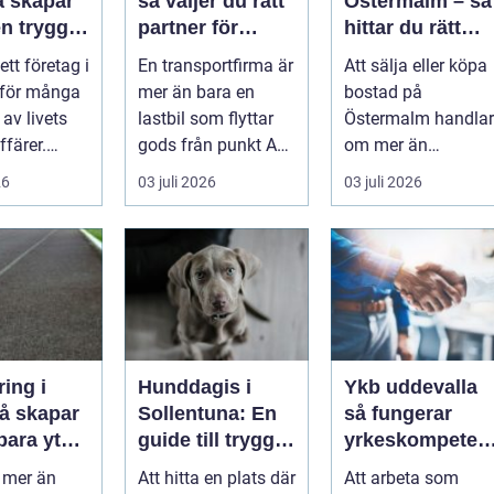
så väljer du rätt
Östermalm – så
n trygg
partner för
hittar du rätt
nsam
snabba och
kompetens för
 ett företag i
En transportfirma är
Att sälja eller köpa
trygga
din bostadsaffä
 för många
mer än bara en
bostad på
leveranser
av livets
lastbil som flyttar
Östermalm handlar
ffärer.
gods från punkt A
om mer än
 rymmer
till punkt B. Rätt
kvadratmeter oc...
26
03 juli 2026
03 juli 2026
partner...
ring i
Hunddagis i
Ykb uddevalla
Sollentuna: En
så fungerar
bara ytor
guide till trygg
yrkeskompeten
ngerar
och
bevis för lastbil
r mer än
Att hitta en plats där
Att arbeta som
nt
stimulerande
och buss