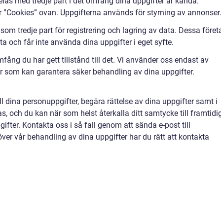
elas med tredje part i det omfång dina uppgifter är kända.
r ”Cookies” ovan. Uppgifterna används för styrning av annonser
om tredje part för registrering och lagring av data. Dessa föret
a och får inte använda dina uppgifter i eget syfte.
mfång du har gett tillstånd till det. Vi använder oss endast av
er som kan garantera säker behandling av dina uppgifter.
till dina personuppgifter, begära rättelse av dina uppgifter samt i
as, och du kan när som helst återkalla ditt samtycke till framtidi
fter. Kontakta oss i så fall genom att sända e-post till
ver vår behandling av dina uppgifter har du rätt att kontakta