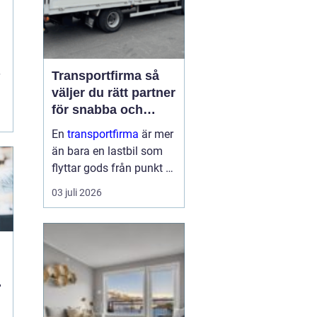
r
Transportfirma så
väljer du rätt partner
för snabba och
trygga leveranser
En
transportfirma
är mer
än bara en lastbil som
flyttar gods från punkt A
till punkt B. Rätt partner
03 juli 2026
påverkar din
leveranssäkerhet,
kundnöjdhet, ekonomi
och till och med ditt
varumärke. När tiderna
s
är pressade, kunder...