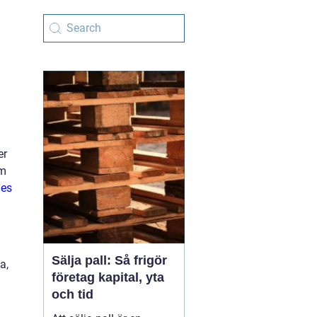
er
om
ies
Sälja pall: Så frigör
a,
företag kapital, yta
och tid