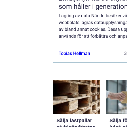
som håller i generatio
Lagring av data När du besöker vå
webbplats lagras dataupplysninga
av bland annat cookies. Dessa upp
används för att förbättra och anp
innehållet på vår sida och för att 
bra information som möjligt. Om du
Tobias Hellman
3
att vi...
Sälja lastpallar
Sälja f