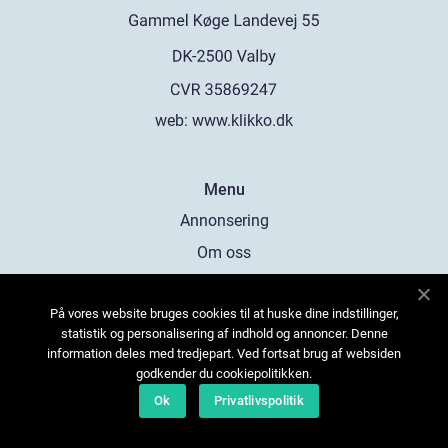
web:
www.klikko.dk
Menu
Annonsering
Om oss
Cookies
På vores website bruges cookies til at huske dine indstillinger,
Kontakta oss
statistik og personalisering af indhold og annoncer. Denne
Sitemap
information deles med tredjepart. Ved fortsat brug af websiden
godkender du cookiepolitikken.
Ok
Privatlivspolitik