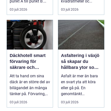
punkt A till punkt B.
kvadratmeter oc...
Rätt partner...
03 juli 2026
03 juli 2026
Däckhotell smart
Asfaltering i växjö
förvaring för
så skapar du
säkrare och
hållbara ytor som
enklare bilägande
fungerar året runt
Att ta hand om sina
Asfalt är mer än bara
däck är en större del av
en svart yta att köra
bilägandet än många
eller gå på. En
tänker på. Förvaring,
genomtänkt
skick, lufttr...
asfaltering kan lyfta
03 juli 2026
03 juli 2026
helhets...