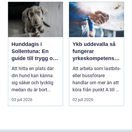
Hunddagis i
Ykb uddevalla så
Sollentuna: En
fungerar
guide till trygg och
yrkeskompetensbe
stimulerande
vis för lastbil och
Att hitta en plats där
Att arbeta som lastbils-
dagvård för din
buss
din hund kan känna
eller bussförare
hund
sig säker och lycklig
handlar om mer än att
medan du är bort...
köra från punkt A till B.
Bakom varj...
03 juli 2026
02 juli 2026