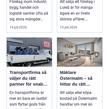
Företag inom industri,
Att sälja ett företag i
bygg, handel och
Luleå är för många
logistik samlar ofta på
ägare en av livets
sig stora mängder
största affärer.
lastpallar. De tar...
Beslutet rymmer både
14 juli 2026
13 juli 2026
...
Transportfirma så
Mäklare
väljer du rätt
Östermalm – så
partner för snabba
hittar du rätt
och trygga
kompetens för din
En transportfirma är
Att sälja eller köpa
leveranser
bostadsaffär
mer än bara en lastbil
bostad på Östermalm
som flyttar gods från
handlar om mer än