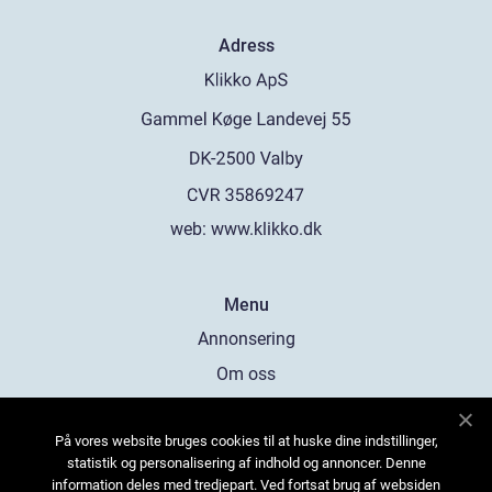
Adress
web:
www.klikko.dk
Menu
Annonsering
Om oss
Cookies
På vores website bruges cookies til at huske dine indstillinger,
Kontakta oss
statistik og personalisering af indhold og annoncer. Denne
Sitemap
information deles med tredjepart. Ved fortsat brug af websiden