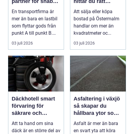
partner för snabba
hittar du rätt
och trygga
kompetens för din
En transportfirma är
Att sälja eller köpa
leveranser
bostadsaffär
mer än bara en lastbil
bostad på Östermalm
som flyttar gods från
handlar om mer än
punkt A till punkt B.
kvadratmeter oc...
Rätt partner...
03 juli 2026
03 juli 2026
Däckhotell smart
Asfaltering i växjö
förvaring för
så skapar du
säkrare och
hållbara ytor som
enklare bilägande
fungerar året runt
Att ta hand om sina
Asfalt är mer än bara
däck är en större del av
en svart yta att köra