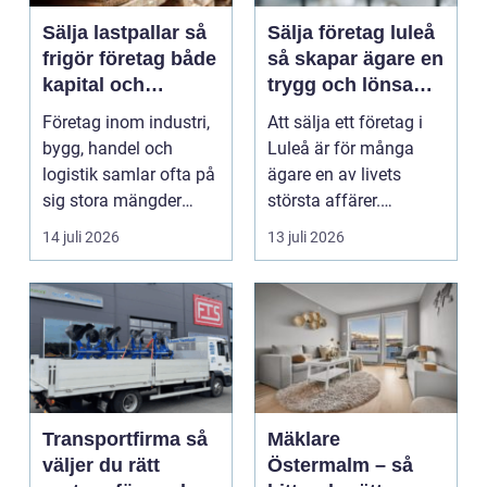
Sälja lastpallar så
Sälja företag luleå
frigör företag både
så skapar ägare en
kapital och
trygg och lönsam
lagerutrymme
affär
Företag inom industri,
Att sälja ett företag i
bygg, handel och
Luleå är för många
logistik samlar ofta på
ägare en av livets
sig stora mängder
största affärer.
lastpallar. De tar...
Beslutet rymmer både
14 juli 2026
13 juli 2026
...
Transportfirma så
Mäklare
väljer du rätt
Östermalm – så