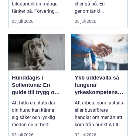
bilägandet än många
eller gå på. En
tänker på. Förvaring,
genomtänkt
skick, lufttr...
asfaltering kan lyfta
03 juli 2026
03 juli 2026
helhets...
Hunddagis i
Ykb uddevalla så
Sollentuna: En
fungerar
guide till trygg och
yrkeskompetensbe
stimulerande
vis för lastbil och
Att hitta en plats där
Att arbeta som lastbils-
dagvård för din
buss
din hund kan känna
eller bussförare
hund
sig säker och lycklig
handlar om mer än att
medan du är bort...
köra från punkt A till B.
Bakom varj...
03 juli 2026
02 juli 2026