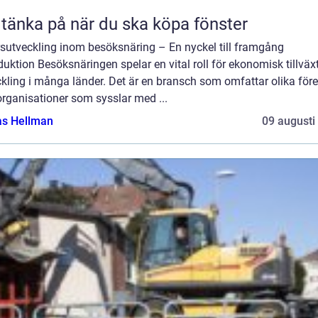
 tänka på när du ska köpa fönster
rsutveckling inom besöksnäring – En nyckel till framgång
duktion Besöksnäringen spelar en vital roll för ekonomisk tillväx
kling i många länder. Det är en bransch som omfattar olika för
rganisationer som sysslar med ...
as Hellman
09 augusti