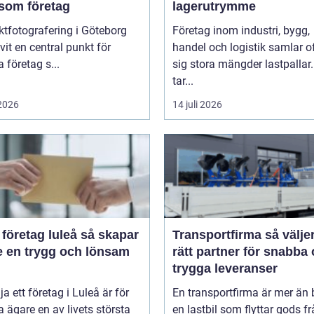
 som företag
lagerutrymme
tfotografering i Göteborg
Företag inom industri, bygg,
ivit en central punkt för
handel och logistik samlar o
företag s...
sig stora mängder lastpallar
tar...
 2026
14 juli 2026
retag luleå så skapar
Transportfirma så väljer du
e en trygg och lönsam
rätt partner för snabba
trygga leveranser
lja ett företag i Luleå är för
En transportfirma är mer än 
ägare en av livets största
en lastbil som flyttar gods f