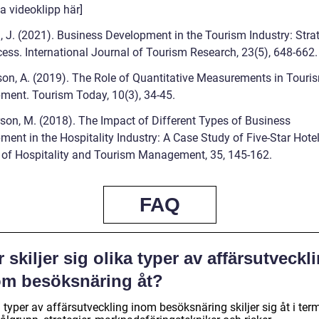
a videoklipp här]
, J. (2021). Business Development in the Tourism Industry: Stra
cess. International Journal of Tourism Research, 23(5), 648-662.
on, A. (2019). The Role of Quantitative Measurements in Touri
ment. Tourism Today, 10(3), 34-45.
son, M. (2018). The Impact of Different Types of Business
ent in the Hospitality Industry: A Case Study of Five-Star Hotel
 of Hospitality and Tourism Management, 35, 145-162.
FAQ
 skiljer sig olika typer av affärsutveckl
om besöksnäring åt?
 typer av affärsutveckling inom besöksnäring skiljer sig åt i ter