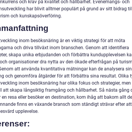
nkurrens och krav på kvalitet och hållbarhet. Evenemangs- och
sutveckling har blivit alltmer populärt på grund av sitt bidrag til
urism och kunskapsöverföring.
manfattning
veckling inom besöksnäring är en viktig strategi för att möta
garna och driva tillväxt inom branschen. Genom att identifiera
eter, skapa unika erbjudanden och förbättra kundupplevelsen k
 och organisationer dra nytta av den ökade efterfrågan på turis
Genom att använda kvantitativa mätningar kan de analysera sin
 och genomföra åtgärder för att förbättra sina resultat. Olika t
tveckling inom besöksnäring har olika fokus och strategier, men 
ill att skapa långsiktig framgång och hållbarhet. Så nästa gång 
 en resa eller besöker en destination, kom ihåg att bakom allt de
nnande finns en växande bransch som ständigt strävar efter att
esvärd upplevelse.
erenser: