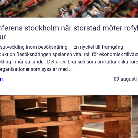
ns stockholm när storstad möter rofylld
ur
rsutveckling inom besöksnäring – En nyckel till framgång
duktion Besöksnäringen spelar en vital roll för ekonomisk tillväx
kling i många länder. Det är en bransch som omfattar olika för
rganisationer som sysslar med ...
n
09 augusti