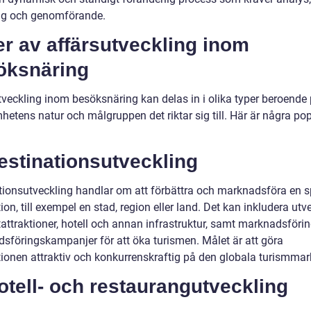
ng och genomförande.
r av affärsutveckling inom
öksnäring
tveckling inom besöksnäring kan delas in i olika typer beroende
hetens natur och målgruppen det riktar sig till. Här är några po
estinationsutveckling
tionsutveckling handlar om att förbättra och marknadsföra en s
ion, till exempel en stad, region eller land. Det kan inkludera utv
tattraktioner, hotell och annan infrastruktur, samt marknadsföri
sföringskampanjer för att öka turismen. Målet är att göra
tionen attraktiv och konkurrenskraftig på den globala turismma
otell- och restaurangutveckling