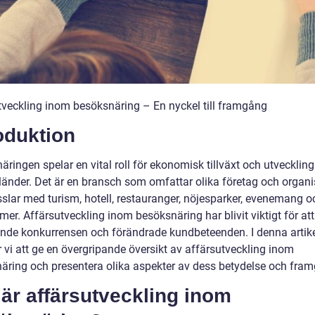
tveckling inom besöksnäring – En nyckel till framgång
oduktion
ringen spelar en vital roll för ekonomisk tillväxt och utveckling
änder. Det är en bransch som omfattar olika företag och organi
slar med turism, hotell, restauranger, nöjesparker, evenemang o
er. Affärsutveckling inom besöksnäring har blivit viktigt för at
nde konkurrensen och förändrade kundbeteenden. I denna artik
vi att ge en övergripande översikt av affärsutveckling inom
äring och presentera olika aspekter av dess betydelse och fra
är affärsutveckling inom