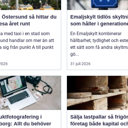
stersund så hittar du
Emaljskylt tidlös skyltning
resa året runt
som håller i generation
sa med taxi i en stad som
En Emaljskylt kombinerar
sund handlar om mer än att
hållbarhet, tydlighet och este
a sig från punkt A till punkt
ett sätt som få andra skyltma
gö...
 2026
31 juli 2026
ktfotografering i
Sälja lastpallar så frigör
borg: Allt du behöver
företag både kapital oc