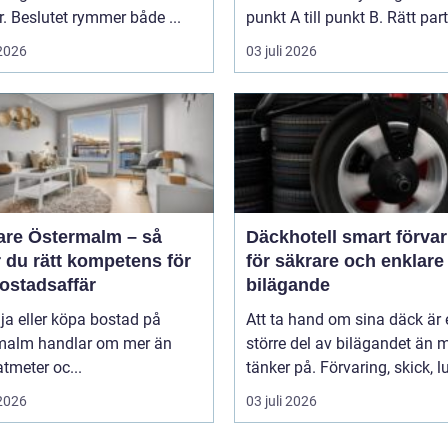
r. Beslutet rymmer både ...
punkt A till punkt B. Rätt part
 2026
03 juli 2026
are Östermalm – så
Däckhotell smart förvaring
r du rätt kompetens för
för säkrare och enklare
ostadsaffär
bilägande
lja eller köpa bostad på
Att ta hand om sina däck är 
malm handlar om mer än
större del av bilägandet än
tmeter oc...
tänker på. Förvaring, skick, luf
 2026
03 juli 2026