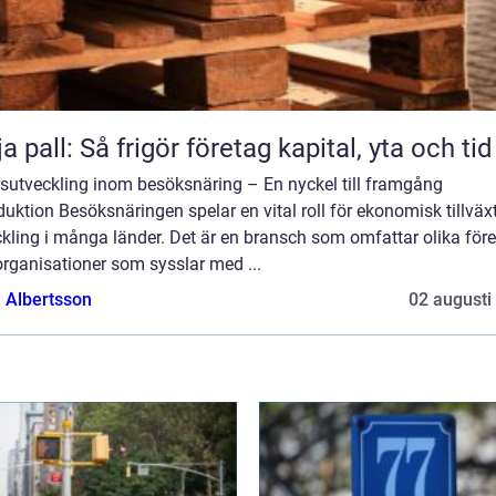
ja pall: Så frigör företag kapital, yta och tid
rsutveckling inom besöksnäring – En nyckel till framgång
duktion Besöksnäringen spelar en vital roll för ekonomisk tillväx
kling i många länder. Det är en bransch som omfattar olika för
rganisationer som sysslar med ...
a Albertsson
02 augusti