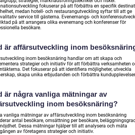
lgrupp, strategier, marknadsföringstekniker och risker.
nationsutveckling fokuserar på att förbättra en specifik destina
elhet, medan hotell- och restaurangutveckling syftar till att ge
valitativ service till gästerna. Evenemangs- och konferensutveck
nriktad på att arrangera olika evenemang och konferenser för
essionella besökare.
d är affärsutveckling inom besöksnärin
rsutveckling inom besöksnäring handlar om att skapa och
mentera strategier och initiativ för att förbättra verksamheten 
ntäkterna. Det fokuserar på att identifiera möjligheter, utveckla
nerskap, skapa unika erbjudanden och förbättra kundupplevelse
d är några vanliga mätningar av
färsutveckling inom besöksnäring?
a vanliga mätningar av affärsutveckling inom besöksnäring
uderar antal besökare, omsättning per besökare, beläggningsgra
nöjdhet. Dessa mätningar hjälper till att analysera och mäta
ången av företagens strategier och initiativ.