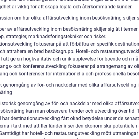
dhet är viktig för att skapa lojala och återkommande kunder.
ussion om hur olika affärsutveckling inom besöksnäring skiljer s
per av affärsutveckling inom besöksnäring skiljer sig åt i termer
, strategier, marknadsföringstekniker och risker.
tionsutveckling fokuserar på att förbättra en specifik destinati
och attrahera en bred besöksgrupp. Hotell- och restaurangutveck
ill att ge en högkvalitativ och unik upplevelse för boende och mål
ngs- och konferensutveckling fokuserar på arrangemang av ol
ng och konferenser för internationella och professionella besö
sk genomgång av för- och nackdelar med olika affärsutveckling
äring
historisk genomgång av för- och nackdelar med olika affärsutve
söksnäring kan man observera trender och utveckling över tid. T
 har destinationsutveckling fått ökad betydelse under de senas
erna i takt med att fler länder inser den ekonomiska potentialen
 Samtidigt har hotell- och restaurangutveckling mött utmaninga