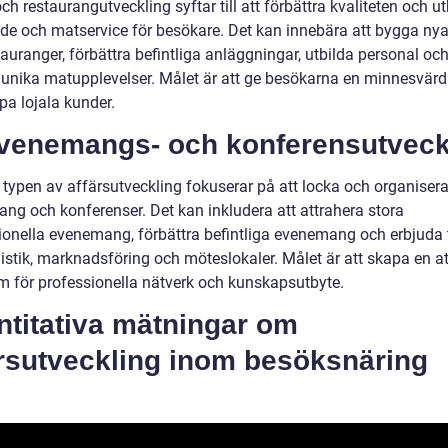
och restaurangutveckling syftar till att förbättra kvaliteten och u
de och matservice för besökare. Det kan innebära att bygga nya
auranger, förbättra befintliga anläggningar, utbilda personal oc
 unika matupplevelser. Målet är att ge besökarna en minnesvärd 
pa lojala kunder.
Evenemangs- och konferensutveck
 typen av affärsutveckling fokuserar på att locka och organiser
ng och konferenser. Det kan inkludera att attrahera stora
tionella evenemang, förbättra befintliga evenemang och erbjuda 
istik, marknadsföring och möteslokaler. Målet är att skapa en at
rm för professionella nätverk och kunskapsutbyte.
ntitativa mätningar om
ärsutveckling inom besöksnäring