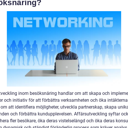
öksnäring?
tveckling inom besöksnäring handlar om att skapa och impleme
er och initiativ för att förbättra verksamheten och öka intäkterna
om att identifiera möjligheter, utveckla partnerskap, skapa unik
nden och förbättra kundupplevelsen. Affärsutveckling syftar ocks
rahera fler besökare, öka deras vistelselängd och öka deras kons
en dynamisk och ständigt föränderlig process som kräver analys,