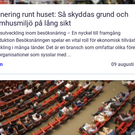
nering runt huset: Så skyddas grund och
mhusmiljö på lång sikt
rsutveckling inom besöksnäring – En nyckel till framgång
duktion Besöksnäringen spelar en vital roll för ekonomisk tillväx
kling i många länder. Det är en bransch som omfattar olika för
rganisationer som sysslar med ...
n
09 augusti