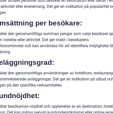
ter antalet personer som besöker en destination eller deltar i e
 aktivitet eller evenemang. Det ger en indikation på popularitet 
gan.
Omsättning per besökare:
äter den genomsnittliga summan pengar som varje besökare s
n vistelse eller aktivitet. Det ger insikt i besökarens
ionsmönster och kan användas för att identifiera möjligheter til
ökning.
Beläggningsgrad:
äter den genomsnittliga användningen av hotellrum, restaurange
urismrelaterade anläggningar. Det ger en indikation på utbud oc
ågan på den specifika verksamheten.
Kundnöjdhet:
ter besökarnas nöjdhet och upplevelse av en destination, hotell 
ang. Det kan mätas genom kundundersökningar eller online rece