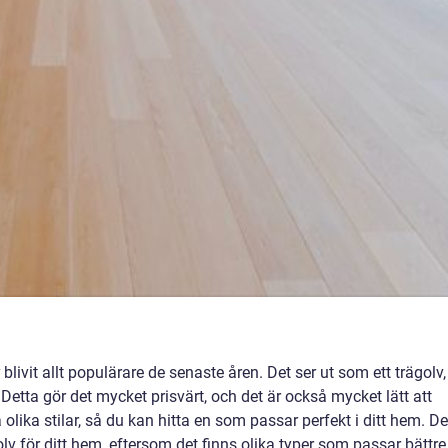
livit allt populärare de senaste åren. Det ser ut som ett trägolv,
. Detta gör det mycket prisvärt, och det är också mycket lätt att
lika stilar, så du kan hitta en som passar perfekt i ditt hem. De
golv för ditt hem, eftersom det finns olika typer som passar bättre