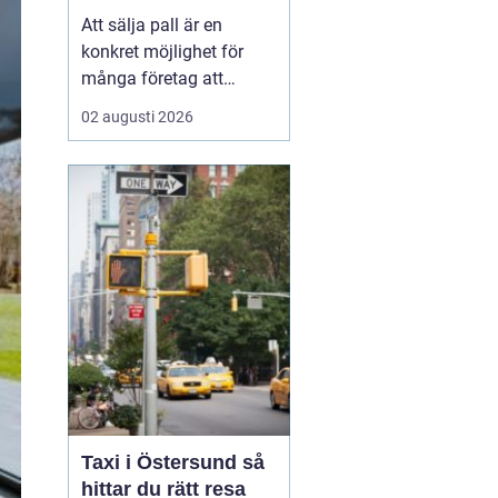
Att sälja pall är en
konkret möjlighet för
många företag att
frigöra både kapital och
02 augusti 2026
lagerutrymme. När
staplar av träpallar växer
på gården binder de
pengar, skapar oreda
och kan t...
Taxi i Östersund så
hittar du rätt resa