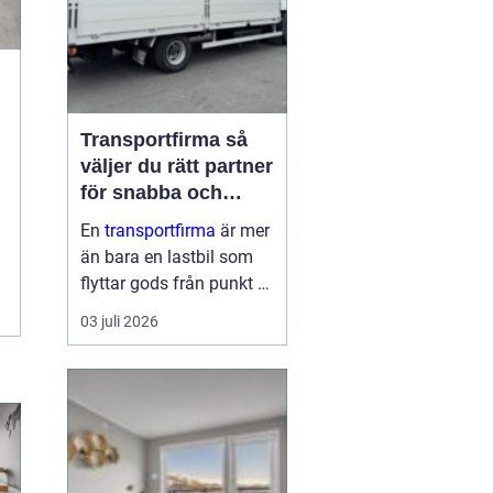
Transportfirma så
väljer du rätt partner
för snabba och
trygga leveranser
En
transportfirma
är mer
än bara en lastbil som
flyttar gods från punkt A
till punkt B. Rätt partner
03 juli 2026
påverkar din
leveranssäkerhet,
kundnöjdhet, ekonomi
och till och med ditt
varumärke. När tiderna
är pressade, kunder...