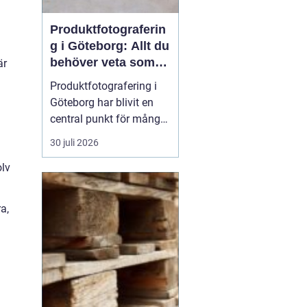
Produktfotograferin
g i Göteborg: Allt du
behöver veta som
är
företag
Produktfotografering i
Göteborg har blivit en
central punkt för många
företag som söker att
30 juli 2026
förhöja sina produkter
olv
genom professionella
bilder. Oavsett om det
handlar om e-handel,
a,
tryckmaterial eller digital
markna...