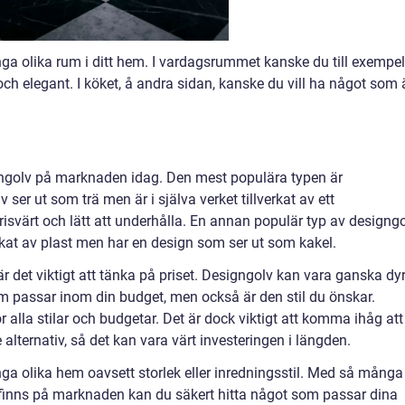
nga olika rum i ditt hem. I vardagsrummet kanske du till exempel
och elegant. I köket, å andra sidan, kanske du vill ha något som 
gngolv på marknaden idag. Den mest populära typen är
er ut som trä men är i själva verket tillverkat av ett
risvärt och lätt att underhålla. En annan populär typ av designg
verkat av plast men har en design som ser ut som kakel.
 är det viktigt att tänka på priset. Designgolv kan vara ganska dyr
 som passar inom din budget, men också är den stil du önskar.
r alla stilar och budgetar. Det är dock viktigt att komma ihåg att
 alternativ, så det kan vara värt investeringen i längden.
nga olika hem oavsett storlek eller inredningsstil. Med så många
 finns på marknaden kan du säkert hitta något som passar dina