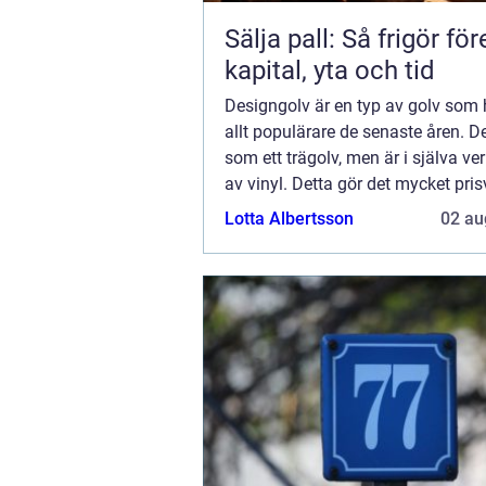
Sälja pall: Så frigör fö
kapital, yta och tid
Designgolv är en typ av golv som h
allt populärare de senaste åren. De
som ett trägolv, men är i själva ve
av vinyl. Detta gör det mycket pris
det är också mycket lätt att underh
Lotta Albertsson
02 au
Designgolv finns i många olik...