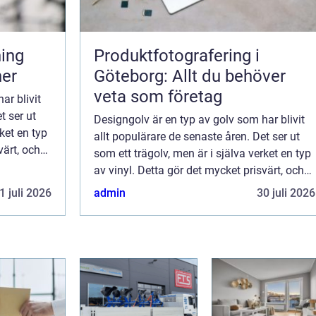
Produktfotografering i
ner
Göteborg: Allt du behöver
veta som företag
ar blivit
t ser ut
Designgolv är en typ av golv som har blivit
rket en typ
allt populärare de senaste åren. Det ser ut
värt, och
som ett trägolv, men är i själva verket en typ
ålla.
av vinyl. Detta gör det mycket prisvärt, och
det är också mycket lätt att underhålla.
1 juli 2026
admin
30 juli 2026
Designgolv finns i många olik...