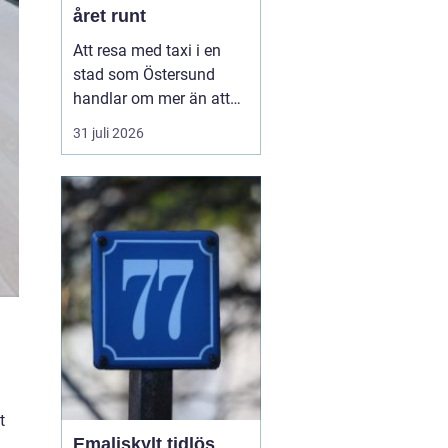
året runt
Att resa med taxi i en
stad som Östersund
handlar om mer än att
bara ta sig från punkt A
31 juli 2026
till punkt B. För många
är taxi en del av
vardagen, för andra en
viktig länk till flyg, tåg
eller fjäll. Valet av bolag
påverkar både trygghet,
komfort och plånb...
t
Emaljskylt tidlös