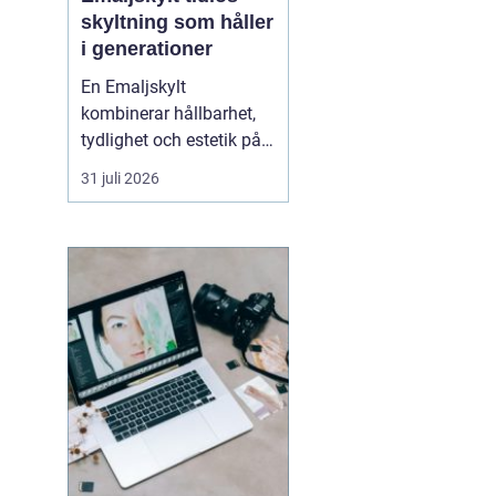
skyltning som håller
i generationer
En Emaljskylt
kombinerar hållbarhet,
tydlighet och estetik på
ett sätt som få andra
31 juli 2026
skyltmaterial gör. Den
består av stål som täcks
av glasemalj och bränns
i hög temperatur.
Resultatet blir en skylt
som tål väder, vind och
tidens tand, och som
samtid...