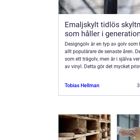
Emaljskylt tidlös skyltning
som håller i generatio
Designgolv är en typ av golv som h
allt populärare de senaste åren. De
som ett trägolv, men är i själva ve
av vinyl. Detta gör det mycket pris
det är också mycket lätt att underh
Designgolv finns i många olik...
Tobias Hellman
3