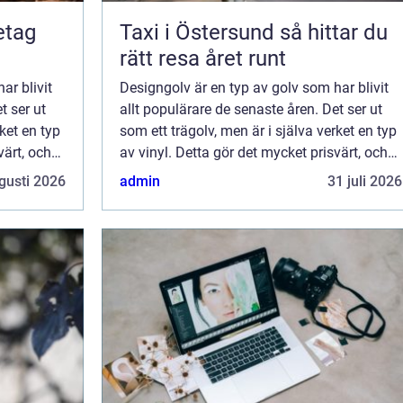
retag
Taxi i Östersund så hittar du
rätt resa året runt
ar blivit
Designgolv är en typ av golv som har blivit
t ser ut
allt populärare de senaste åren. Det ser ut
rket en typ
som ett trägolv, men är i själva verket en typ
värt, och
av vinyl. Detta gör det mycket prisvärt, och
ålla.
det är också mycket lätt att underhålla.
gusti 2026
admin
31 juli 2026
Designgolv finns i många olik...