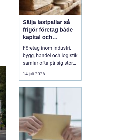
Sälja lastpallar så
frigör företag både
kapital och
lagerutrymme
Företag inom industri,
bygg, handel och logistik
samlar ofta på sig stora
mängder lastpallar. De
14 juli 2026
tar plats, binder kapital
och kräver hantering.
Genom att
Sälja
lastpallar
till en seriös
aktör ...