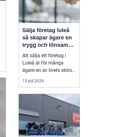
Sälja företag luleå
så skapar ägare en
trygg och lönsam
affär
Att sälja ett företag i
Luleå är för många
ägare en av livets största
affärer. Beslutet rymmer
13 juli 2026
både känslor och hårda
fakta: år av arbete,
uppbyggda
kundrelationer och
personalansvar ska
omvandlas till en trygg
köpeskilling och en
hållbar framtid för...