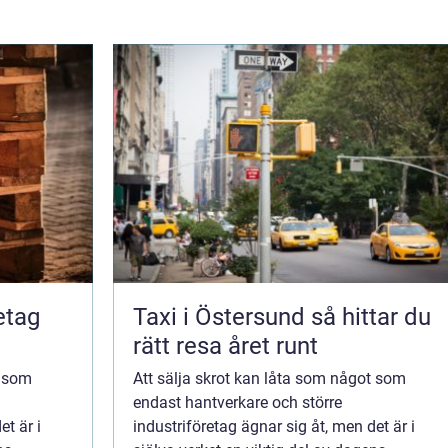
retag
Taxi i Östersund så hittar du
rätt resa året runt
t som
Att sälja skrot kan låta som något som
endast hantverkare och större
et är i
industriföretag ägnar sig åt, men det är i