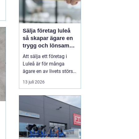
Sälja företag luleå
så skapar ägare en
trygg och lönsam
affär
Att sälja ett företag i
Luleå är för många
ägare en av livets största
affärer. Beslutet rymmer
13 juli 2026
både känslor och hårda
fakta: år av arbete,
uppbyggda
kundrelationer och
personalansvar ska
omvandlas till en trygg
köpeskilling och en
hållbar framtid för...