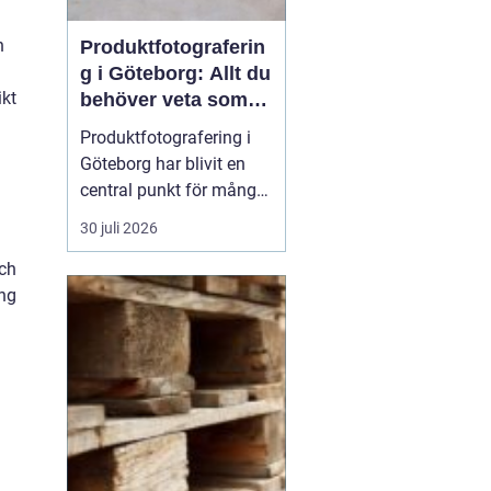
n
Produktfotograferin
g i Göteborg: Allt du
ikt
behöver veta som
företag
Produktfotografering i
Göteborg har blivit en
central punkt för många
företag som söker att
30 juli 2026
förhöja sina produkter
och
genom professionella
ing
bilder. Oavsett om det
handlar om e-handel,
tryckmaterial eller digital
markna...