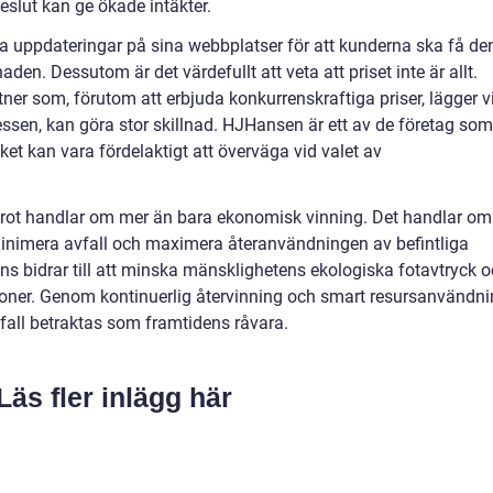
eslut kan ge ökade intäkter.
a uppdateringar på sina webbplatser för att kunderna ska få de
en. Dessutom är det värdefullt att veta att priset inte är allt.
tner som, förutom att erbjuda konkurrenskraftiga priser, lägger v
essen, kan göra stor skillnad. HJHansen är ett av de företag som
lket kan vara fördelaktigt att överväga vid valet av
skrot handlar om mer än bara ekonomisk vinning. Det handlar om
att minimera avfall och maximera återanvändningen av befintliga
nns bidrar till att minska mänsklighetens ekologiska fotavtryck 
ioner. Genom kontinuerlig återvinning och smart resursanvändn
avfall betraktas som framtidens råvara.
Läs fler inlägg här