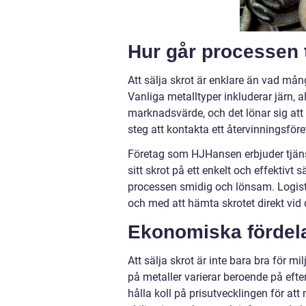
Hur går processen t
Att sälja skrot är enklare än vad mång
Vanliga metalltyper inkluderar järn, a
marknadsvärde, och det lönar sig att kä
steg att kontakta ett återvinningsföre
Företag som HJHansen erbjuder tjänst
sitt skrot på ett enkelt och effektivt
processen smidig och lönsam. Logistik
och med att hämta skrotet direkt vid 
Ekonomiska fördel
Att sälja skrot är inte bara bra för 
på metaller varierar beroende på efter
hålla koll på prisutvecklingen för a