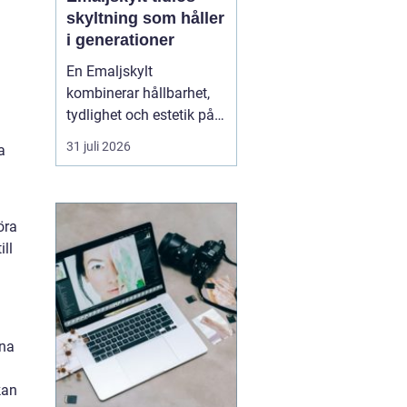
skyltning som håller
i generationer
En Emaljskylt
kombinerar hållbarhet,
tydlighet och estetik på
ett sätt som få andra
31 juli 2026
a
skyltmaterial gör. Den
består av stål som täcks
av glasemalj och bränns
i hög temperatur.
öra
Resultatet blir en skylt
ll
som tål väder, vind och
tidens tand, och som
samtid...
rna
kan