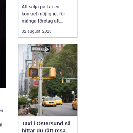
Att sälja pall är en
konkret möjlighet för
många företag att
frigöra både kapital och
02 augusti 2026
lagerutrymme. När
staplar av träpallar växer
på gården binder de
pengar, skapar oreda
och kan t...
en
Taxi i Östersund så
ll
hittar du rätt resa