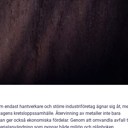
 endast hantverkare och större industriföretag ägnar sig åt, m
v dagens kretsloppssamhälle. Återvinning av metaller inte bara
tan ger också ekonomiska fördelar. Genom att omvandla avfall ti
aterialanvändning som gynnar både miljön och plånboken.