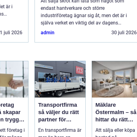
Att sälja skrot kan låta som något som
et är i
endast hantverkare och större
ns
industriföretag ägnar sig åt, men det är i
 metall...
själva verket en viktig del av dagens
kretsloppssamhälle. Återvinning av metall...
1 juli 2026
admin
30 juli 2026
öretag
Transportfirma
Mäklare
så väljer du rätt
Östermalm – så
n trygg
partner för
hittar du rätt
nsam
snabba och
kompetens för
 ett företag i
En transportfirma är
Att sälja eller köpa
trygga
din bostadsaffä