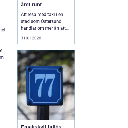
året runt
Att resa med taxi i en
stad som Östersund
handlar om mer än att
het
bara ta sig från punkt A
31 juli 2026
till punkt B. För många
är taxi en del av
le
vardagen, för andra en
om
viktig länk till flyg, tåg
eller fjäll. Valet av bolag
påverkar både trygghet,
komfort och plånb...
Emaljskylt tidlös