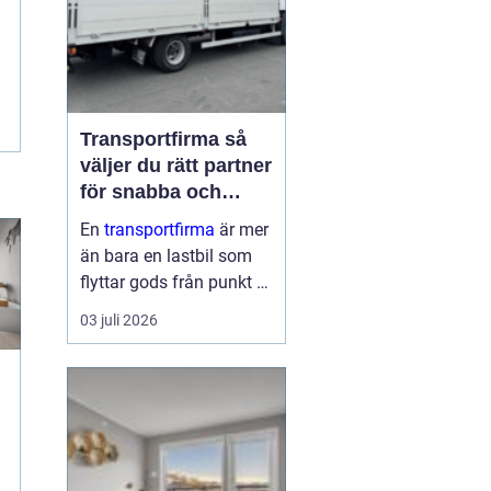
Transportfirma så
väljer du rätt partner
för snabba och
trygga leveranser
En
transportfirma
är mer
än bara en lastbil som
flyttar gods från punkt A
till punkt B. Rätt partner
03 juli 2026
påverkar din
leveranssäkerhet,
kundnöjdhet, ekonomi
och till och med ditt
varumärke. När tiderna
är pressade, kunder...
r