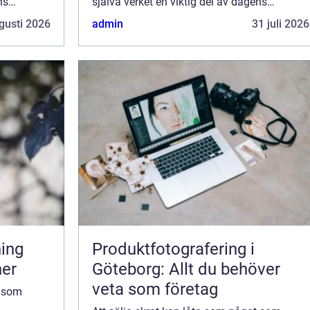
ns
själva verket en viktig del av dagens
 metall...
kretsloppssamhälle. Återvinning av metall...
gusti 2026
admin
31 juli 2026
Produktfotografering i
ner
Göteborg: Allt du behöver
veta som företag
t som