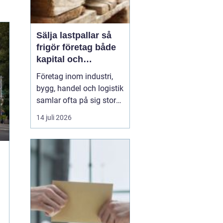
Sälja lastpallar så
frigör företag både
kapital och
lagerutrymme
Företag inom industri,
bygg, handel och logistik
samlar ofta på sig stora
mängder lastpallar. De
14 juli 2026
tar plats, binder kapital
och kräver hantering.
Genom att
Sälja
lastpallar
till en seriös
aktör ...