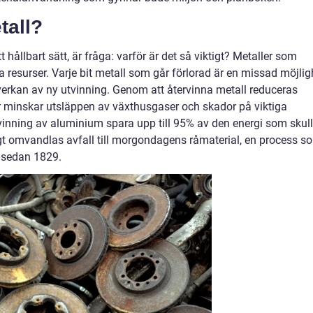
tall?
t hållbart sätt, är fråga: varför är det så viktigt? Metaller som
 resurser. Varje bit metall som går förlorad är en missad möjlig
erkan av ny utvinning. Genom att återvinna metall reduceras
 tur minskar utsläppen av växthusgaser och skador på viktiga
vinning av aluminium spara upp till 95% av den energi som skul
t omvandlas avfall till morgondagens råmaterial, en process s
 sedan 1829.