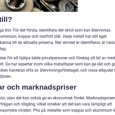
ill?
a tror. För det första, identifiera det skrot som kan återvinnas.
luminium, koppar och rostfritt stål. Varje metall har sitt eget
nna till de aktuella priserna. När skrotet är identifierat, är näst
tag.
er för att hjälpa både privatpersoner och företag att bli av med
 sätt. De har experter inom olika metalltyper som kan ge råd och g
en hanteras ofta av återvinningsföretaget, och vissa erbjuder ti
dörren.
ar och marknadspriser
miljön, utan det kan också ge en ekonomisk fördel. Marknadsprise
frågan och tillgång, vilket innebär att det kan vara lämpligt att
tt maximera vinsten. Pris på metaller som koppar och aluminium 