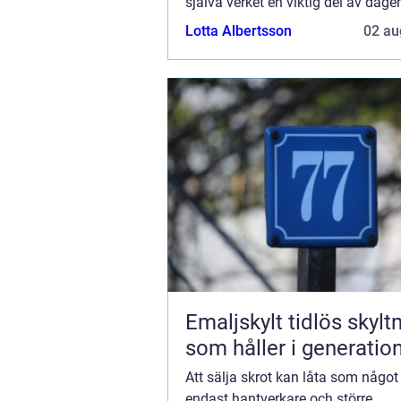
själva verket en viktig del av dage
kretsloppssamhälle. Återvinning av
Lotta Albertsson
02 au
Emaljskylt tidlös skyltning
som håller i generatio
Att sälja skrot kan låta som någo
endast hantverkare och större