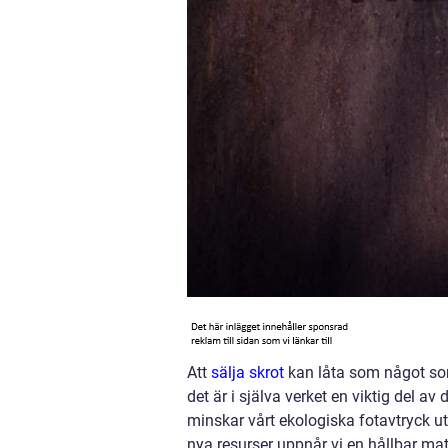
Att
sälja skrot
kan låta som något som
det är i själva verket en viktig del a
minskar vårt ekologiska fotavtryck u
nya resurser uppnår vi en hållbar m