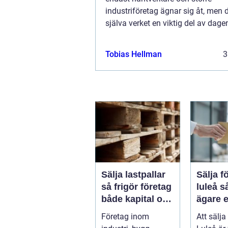
industriföretag ägnar sig åt, men d
själva verket en viktig del av dage
kretsloppssamhälle. Återvinning av
Tobias Hellman
3
Sälja lastpallar
Sälja f
så frigör företag
luleå så skapar
både kapital och
ägare e
lagerutrymme
och lö
Företag inom
Att sälja
affär