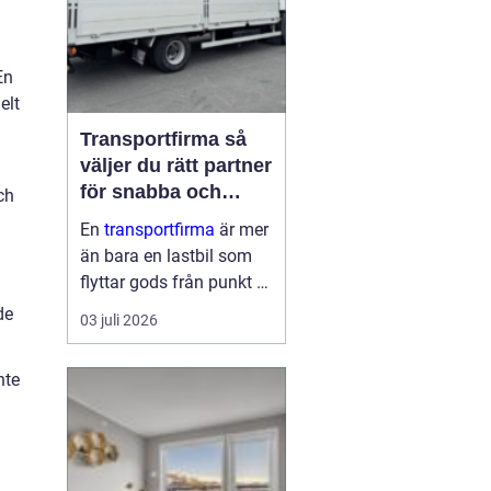
En
elt
Transportfirma så
väljer du rätt partner
för snabba och
ch
trygga leveranser
.
En
transportfirma
är mer
än bara en lastbil som
flyttar gods från punkt A
till punkt B. Rätt partner
de
03 juli 2026
påverkar din
leveranssäkerhet,
nte
kundnöjdhet, ekonomi
och till och med ditt
varumärke. När tiderna
är pressade, kunder...