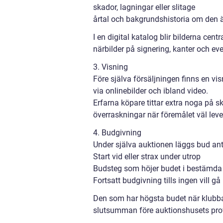
skador, lagningar eller slitage
årtal och bakgrundshistoria om den 
I en digital katalog blir bilderna cent
närbilder på signering, kanter och eve
3. Visning
Före själva försäljningen finns en vi
via onlinebilder och ibland video.
Erfarna köpare tittar extra noga på sk
överraskningar när föremålet väl leve
4. Budgivning
Under själva auktionen läggs bud antin
Start vid eller strax under utrop
Budsteg som höjer budet i bestämda i
Fortsatt budgivning tills ingen vill gå
Den som har högsta budet när klubban
slutsumman före auktionshusets provi