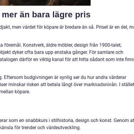
 mer än bara lägre pris
akt, men värdet för köpare är bredare än så. Priset är en del, 
ika föremål. Konstverk, äldre möbler, design från 1900-talet,
bjekt dyker ofta bara upp enstaka gånger. För samlare och
talogen därför en viktig kanal för att hitta sådant som inte finns
g. Eftersom budgivningen är synlig ser du hur andra värderar
er minskar risken att betala långt över marknadsnivån. I ställe
mellan köpare.
erar som en snabbkurs i stilhistoria, design och konst. Genom at
n känsla för trender och värdeutveckling.