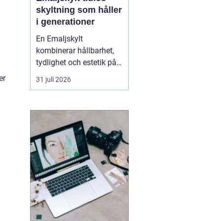
skyltning som håller
i generationer
d
En Emaljskylt
kombinerar hållbarhet,
tydlighet och estetik på
ett sätt som få andra
er
31 juli 2026
skyltmaterial gör. Den
består av stål som täcks
av glasemalj och bränns
i hög temperatur.
Resultatet blir en skylt
som tål väder, vind och
tidens tand, och som
samtid...