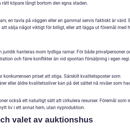
ta rätt köpare långt bortom den egna staden.
t arv, en tavla på väggen eller en gammal servis faktiskt är värd. 
t sälja något viktigt för billigt, eller att lägga ut föremål med h
h juridik hanteras inom tydliga ramar. För både privatpersoner o
tion och färre konflikter än vid spontan försäljning i egen regi
r konkurrensen priset att stiga. Särskilt kvalitetsposter som
rer eller äldre kvalitetssilver kan på det sättet nå nivåer som ha
oner också ett naturligt sätt att cirkulera resurser. Föremål som i
tt liv i ett annat hem, utan nyproduktion.
och valet av auktionshus