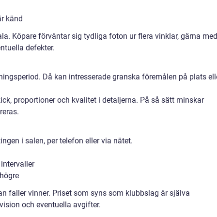
är känd
rala. Köpare förväntar sig tydliga foton ur flera vinklar, gärna me
ntuella defekter.
sningsperiod. Då kan intresserade granska föremålen på plats ell
ick, proportioner och kvalitet i detaljerna. På så sätt minskar
reras.
gen i salen, per telefon eller via nätet.
ntervaller
 högre
 faller vinner. Priset som syns som klubbslag är själva
sion och eventuella avgifter.