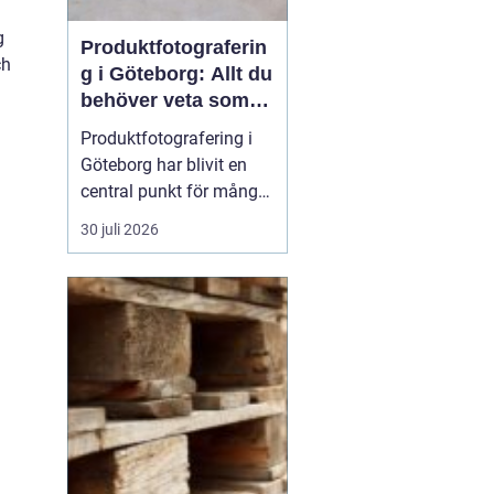
g
Produktfotograferin
ch
g i Göteborg: Allt du
behöver veta som
företag
Produktfotografering i
Göteborg har blivit en
central punkt för många
företag som söker att
30 juli 2026
förhöja sina produkter
genom professionella
bilder. Oavsett om det
handlar om e-handel,
tryckmaterial eller digital
markna...