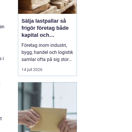
Sälja lastpallar så
men
frigör företag både
kapital och
lagerutrymme
Företag inom industri,
bygg, handel och logistik
 i
samlar ofta på sig stora
mängder lastpallar. De
14 juli 2026
tar plats, binder kapital
och kräver hantering.
t
Genom att
Sälja
lastpallar
till en seriös
aktör ...
t