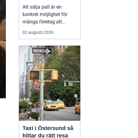
Att sälja pall är en
konkret möjlighet för
många företag att
frigöra både kapital och
02 augusti 2026
lagerutrymme. När
staplar av träpallar växer
på gården binder de
pengar, skapar oreda
och kan t...
Taxi i Östersund så
hittar du rätt resa