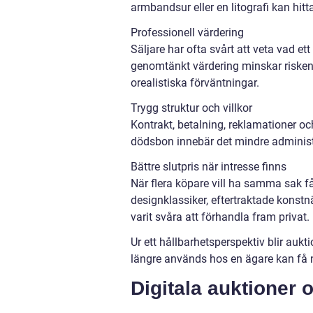
armbandsur eller en litografi kan hit
Professionell värdering
Säljare har ofta svårt att veta vad et
genomtänkt värdering minskar risken at
orealistiska förväntningar.
Trygg struktur och villkor
Kontrakt, betalning, reklamationer oc
dödsbon innebär det mindre administra
Bättre slutpris när intresse finns
När flera köpare vill ha samma sak få
designklassiker, eftertraktade konstnä
varit svåra att förhandla fram privat.
Ur ett hållbarhetsperspektiv blir aukti
längre används hos en ägare kan få ny
Digitala auktioner 