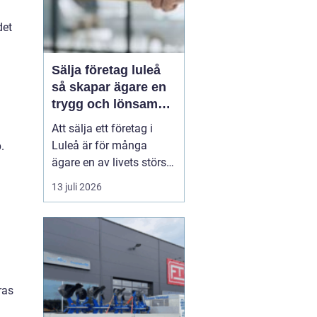
det
Sälja företag luleå
så skapar ägare en
trygg och lönsam
affär
Att sälja ett företag i
Luleå är för många
.
ägare en av livets största
affärer. Beslutet rymmer
13 juli 2026
både känslor och hårda
fakta: år av arbete,
uppbyggda
kundrelationer och
personalansvar ska
omvandlas till en trygg
ras
köpeskilling och en
hållbar framtid för...