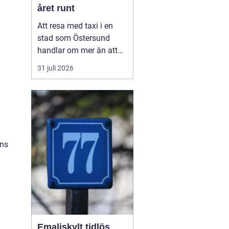
året runt
Att resa med taxi i en
stad som Östersund
handlar om mer än att
bara ta sig från punkt A
31 juli 2026
till punkt B. För många
är taxi en del av
vardagen, för andra en
viktig länk till flyg, tåg
eller fjäll. Valet av bolag
påverkar både trygghet,
ens
komfort och plånb...
Emaljskylt tidlös