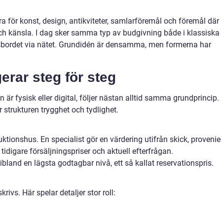
ra för konst, design, antikviteter, samlarföremål och föremål där
ch känsla. I dag sker samma typ av budgivning både i klassiska
öksbordet via nätet. Grundidén är densamma, men formerna har
erar steg för steg
n är fysisk eller digital, följer nästan alltid samma grundprincip.
 strukturen trygghet och tydlighet.
auktionshus. En specialist gör en värdering utifrån skick, proveni
 tidigare försäljningspriser och aktuell efterfrågan.
 ibland en lägsta godtagbar nivå, ett så kallat reservationspris.
ivs. Här spelar detaljer stor roll: