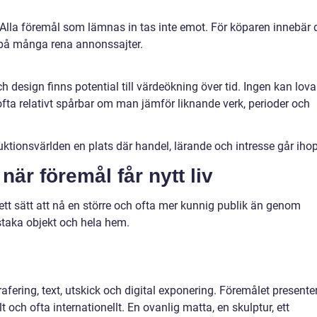
 Alla föremål som lämnas in tas inte emot. För köparen innebär 
n på många rena annonssajter.
h design finns potential till värdeökning över tid. Ingen kan lova
fta relativt spårbar om man jämför liknande verk, perioder och
ktionsvärlden en plats där handel, lärande och intresse går ihop
 när föremål får nytt liv
 ett sätt att nå en större och ofta mer kunnig publik än genom
nstaka objekt och hela hem.
afering, text, utskick och digital exponering. Föremålet presente
t och ofta internationellt. En ovanlig matta, en skulptur, ett