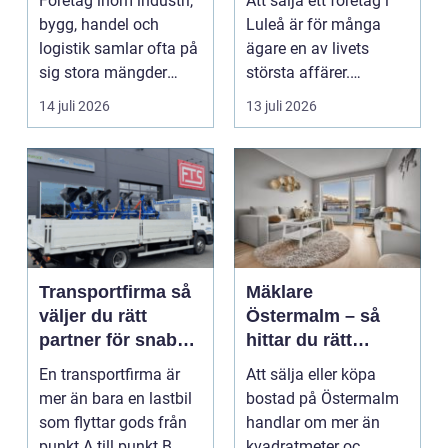
Företag inom industri,
Att sälja ett företag i
bygg, handel och
Luleå är för många
logistik samlar ofta på
ägare en av livets
sig stora mängder
största affärer.
lastpallar. De tar...
Beslutet rymmer både
14 juli 2026
13 juli 2026
...
Transportfirma så
Mäklare
väljer du rätt
Östermalm – så
partner för snabba
hittar du rätt
och trygga
kompetens för din
En transportfirma är
Att sälja eller köpa
leveranser
bostadsaffär
mer än bara en lastbil
bostad på Östermalm
som flyttar gods från
handlar om mer än
punkt A till punkt B.
kvadratmeter oc...