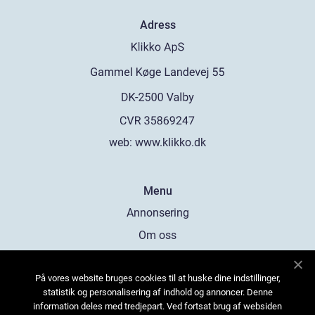
Adress
web:
www.klikko.dk
Menu
Annonsering
Om oss
Cookies
På vores website bruges cookies til at huske dine indstillinger,
Kontakta oss
statistik og personalisering af indhold og annoncer. Denne
Sitemap
information deles med tredjepart. Ved fortsat brug af websiden