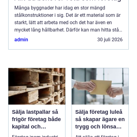
Många byggnader har idag en stor mängd
stålkonstruktioner i sig. Det är ett material som är
starkt, lätt att arbeta med och det har även en
mycket lång hållbarhet. Därför kan man hitta stål i
konstruktionen på lite olika platser och inom olika
admin
30 juli 2026
funkti...
Sälja lastpallar så
Sälja företag luleå
frigör företag både
så skapar ägare en
kapital och
trygg och lönsam
lagerutrymme
affär