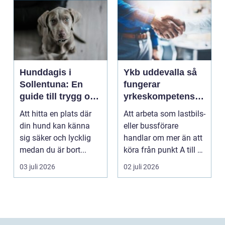
Hunddagis i
Ykb uddevalla så
Sollentuna: En
fungerar
guide till trygg och
yrkeskompetensbe
stimulerande
vis för lastbil och
Att hitta en plats där
Att arbeta som lastbils-
dagvård för din
buss
din hund kan känna
eller bussförare
hund
sig säker och lycklig
handlar om mer än att
medan du är bort...
köra från punkt A till B.
Bakom varj...
03 juli 2026
02 juli 2026