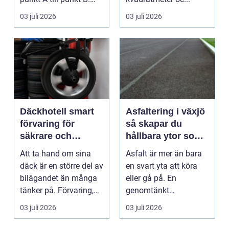
Rätt partner...
03 juli 2026
03 juli 2026
Däckhotell smart
Asfaltering i växjö
förvaring för
så skapar du
säkrare och
hållbara ytor som
enklare bilägande
fungerar året runt
Att ta hand om sina
Asfalt är mer än bara
däck är en större del av
en svart yta att köra
bilägandet än många
eller gå på. En
tänker på. Förvaring,
genomtänkt
skick, lufttr...
asfaltering kan lyfta
03 juli 2026
03 juli 2026
helhets...