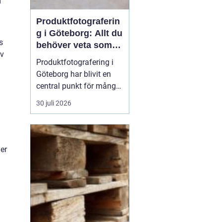
m
Produktfotograferin
g i Göteborg: Allt du
s
behöver veta som
iv
företag
Produktfotografering i
Göteborg har blivit en
central punkt för många
företag som söker att
30 juli 2026
förhöja sina produkter
genom professionella
bilder. Oavsett om det
handlar om e-handel,
er
tryckmaterial eller digital
markna...