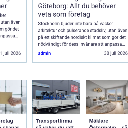
ner
Göteborg: Allt du behöver
veta som företag
ker
, utan även
Stockholm bjuder inte bara på vacker
om gör det
arkitektur och pulserande stadsliv, utan även
 anpassa
på ett skiftande nordiskt klimat som gör det
...
nödvändigt för dess invånare att anpassa
sina hem och kontor för maximal k...
1 juli 2026
admin
30 juli 2026
öretag
Transportfirma
Mäklare
så väljer du rätt
Östermalm – så