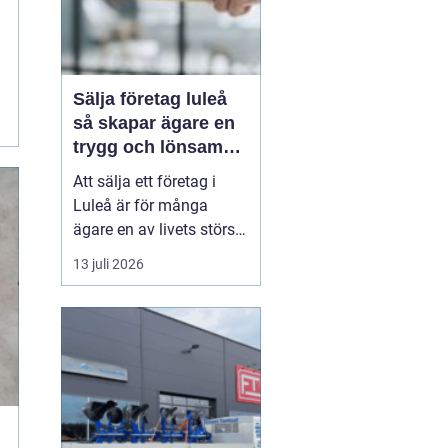
Sälja företag luleå
så skapar ägare en
trygg och lönsam
affär
Att sälja ett företag i
Luleå är för många
ägare en av livets största
affärer. Beslutet rymmer
13 juli 2026
både känslor och hårda
fakta: år av arbete,
uppbyggda
kundrelationer och
personalansvar ska
omvandlas till en trygg
köpeskilling och en
hållbar framtid för...