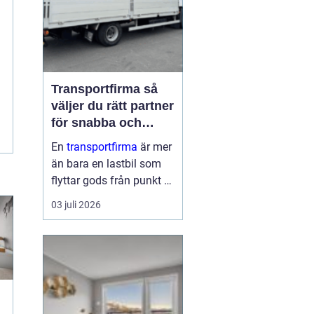
Transportfirma så
väljer du rätt partner
för snabba och
trygga leveranser
En
transportfirma
är mer
än bara en lastbil som
flyttar gods från punkt A
till punkt B. Rätt partner
03 juli 2026
påverkar din
leveranssäkerhet,
kundnöjdhet, ekonomi
och till och med ditt
varumärke. När tiderna
är pressade, kunder...