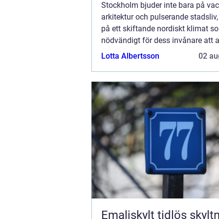
Stockholm bjuder inte bara på vac
arkitektur och pulserande stadsliv
på ett skiftande nordiskt klimat s
nödvändigt för dess invånare att
sina hem och kontor för maximal k
Lotta Albertsson
02 au
Emaljskylt tidlös skyltning