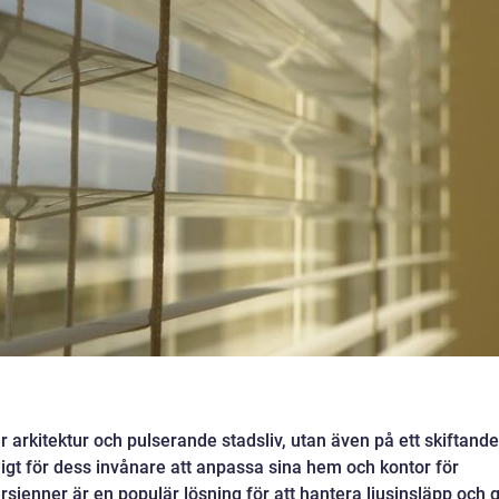
 arkitektur och pulserande stadsliv, utan även på ett skiftande
igt för dess invånare att anpassa sina hem och kontor för
rsienner är en populär lösning för att hantera ljusinsläpp och 