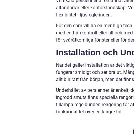
Vertikala persienner är ett annat alte
altandörrar eller kontorslandskap. Ver
flexibilitet i ljusregleringen.
För den som vill ha en mer high-tec
med en fjärrkontroll eller till och med
för svåråtkomliga fönster eller för 
Installation och Un
När det gäller installation är det vikt
fungerar smidigt och ser bra ut. Många
allt blir rätt från början, men det fi
Underhållet av persienner är enkelt;
ingrodd smuts finns speciella rengöri
tillämpa regelbunden rengöring för at
funktionalitet över en längre tid.