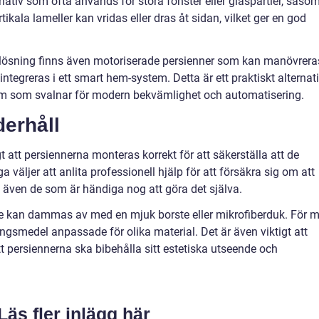
rnativ som ofta används för stora fönster eller glaspartier, såso
tikala lameller kan vridas eller dras åt sidan, vilket ger en god
h lösning finns även motoriserade persienner som kan manövrera
 integreras i ett smart hem-system. Detta är ett praktiskt alternat
dem som svalnar för modern bekvämlighet och automatisering.
derhåll
igt att persiennerna monteras korrekt för att säkerställa att de
 väljer att anlita professionell hjälp för att försäkra sig om att
nns även de som är händiga nog att göra det själva.
 de kan dammas av med en mjuk borste eller mikrofiberduk. För m
ngsmedel anpassade för olika material. Det är även viktigt att
t persiennerna ska bibehålla sitt estetiska utseende och
Läs fler inlägg här