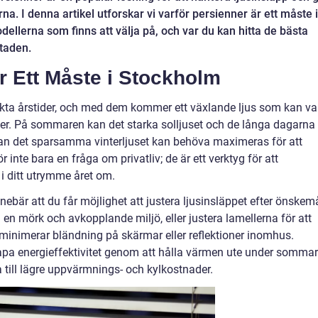
tierna. I denna artikel utforskar vi varför persienner är ett måste i
ellerna som finns att välja på, och var du kan hitta de bästa
staden.
r Ett Måste i Stockholm
nkta årstider, och med dem kommer ett växlande ljus som kan va
er. På sommaren kan det starka solljuset och de långa dagarna
medan det sparsamma vinterljuset kan behöva maximeras för att
inte bara en fråga om privatliv; de är ett verktyg för att
i ditt utrymme året om.
nebär att du får möjlighet att justera ljusinsläppet efter önskemå
en mörk och avkopplande miljö, eller justera lamellerna för att
 minimerar bländning på skärmar eller reflektioner inomhus.
kapa energieffektivitet genom att hålla värmen ute under somma
a till lägre uppvärmnings- och kylkostnader.