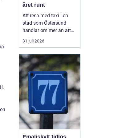
året runt
Att resa med taxi i en
stad som Östersund
handlar om mer än att
bara ta sig från punkt A
31 juli 2026
till punkt B. För många
ra
är taxi en del av
vardagen, för andra en
viktig länk till flyg, tåg
eller fjäll. Valet av bolag
påverkar både trygghet,
l.
komfort och plånb...
ren
Emaljskylt tidlös