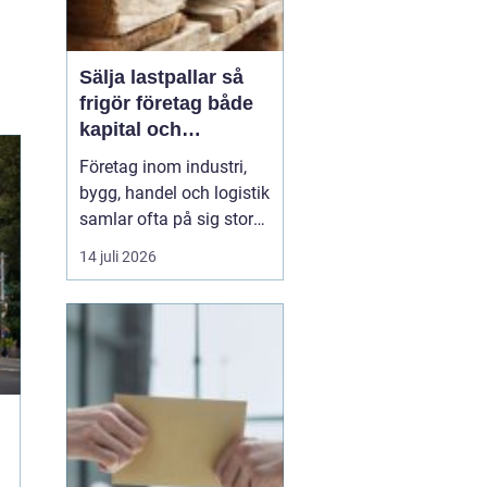
Sälja lastpallar så
frigör företag både
kapital och
lagerutrymme
Företag inom industri,
bygg, handel och logistik
samlar ofta på sig stora
mängder lastpallar. De
14 juli 2026
tar plats, binder kapital
och kräver hantering.
Genom att
Sälja
lastpallar
till en seriös
aktör ...