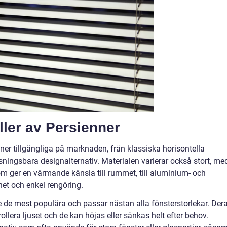
ller av Persienner
nner tillgängliga på marknaden, från klassiska horisontella
ningsbara designalternativ. Materialen varierar också stort, me
 som ger en värmande känsla till rummet, till aluminium- och
het och enkel rengöring.
e de mest populära och passar nästan alla fönsterstorlekar. Der
rollera ljuset och de kan höjas eller sänkas helt efter behov.