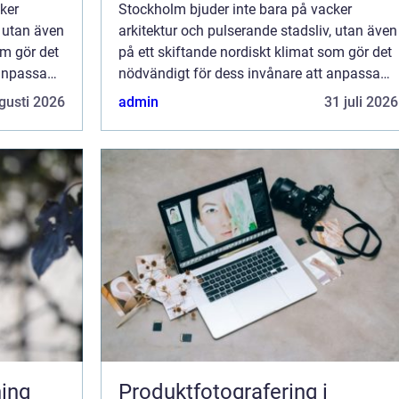
ker
Stockholm bjuder inte bara på vacker
, utan även
arkitektur och pulserande stadsliv, utan även
om gör det
på ett skiftande nordiskt klimat som gör det
 anpassa
nödvändigt för dess invånare att anpassa
...
sina hem och kontor för maximal k...
gusti 2026
admin
31 juli 2026
Produktfotografering i