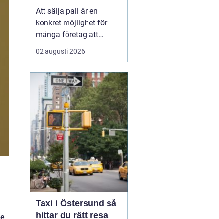
Att sälja pall är en
konkret möjlighet för
många företag att
frigöra både kapital och
02 augusti 2026
lagerutrymme. När
staplar av träpallar växer
på gården binder de
pengar, skapar oreda
och kan t...
Taxi i Östersund så
hittar du rätt resa
ge