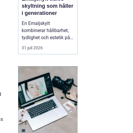
skyltning som håller
i generationer
En Emaljskylt
kombinerar hållbarhet,
tydlighet och estetik på
ett sätt som få andra
31 juli 2026
skyltmaterial gör. Den
består av stål som täcks
av glasemalj och bränns
i hög temperatur.
Resultatet blir en skylt
som tål väder, vind och
d
tidens tand, och som
samtid...
as