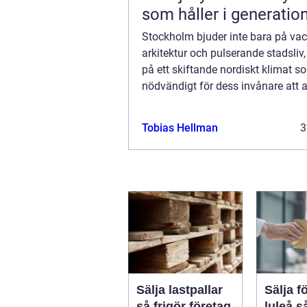
som håller i generatio
Stockholm bjuder inte bara på vac
arkitektur och pulserande stadsliv
på ett skiftande nordiskt klimat s
nödvändigt för dess invånare att
sina hem och kontor för maximal k
Tobias Hellman
3
Sälja lastpallar
Sälja f
så frigör företag
luleå så skapar