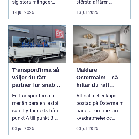
sig stora mängder
största affärer.
lastpallar. De tar...
Beslutet rymmer både
14 juli 2026
13 juli 2026
...
Transportfirma så
Mäklare
väljer du rätt
Östermalm – så
partner för snabba
hittar du rätt
och trygga
kompetens för din
En transportfirma är
Att sälja eller köpa
leveranser
bostadsaffär
mer än bara en lastbil
bostad på Östermalm
som flyttar gods från
handlar om mer än
punkt A till punkt B.
kvadratmeter oc...
Rätt partner...
03 juli 2026
03 juli 2026