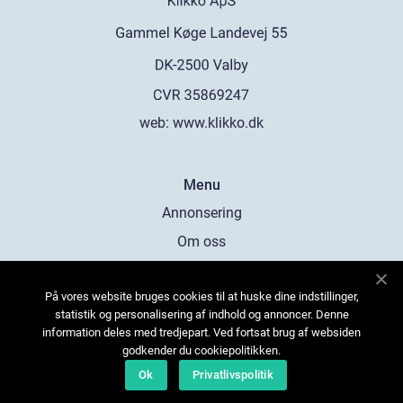
web:
www.klikko.dk
Menu
Annonsering
Om oss
Cookies
På vores website bruges cookies til at huske dine indstillinger,
Kontakta oss
statistik og personalisering af indhold og annoncer. Denne
Sitemap
information deles med tredjepart. Ved fortsat brug af websiden
godkender du cookiepolitikken.
Ok
Privatlivspolitik