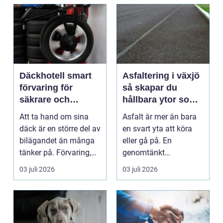
Däckhotell smart
Asfaltering i växjö
förvaring för
så skapar du
säkrare och
hållbara ytor som
enklare bilägande
fungerar året runt
Att ta hand om sina
Asfalt är mer än bara
däck är en större del av
en svart yta att köra
bilägandet än många
eller gå på. En
tänker på. Förvaring,
genomtänkt
skick, lufttr...
asfaltering kan lyfta
03 juli 2026
03 juli 2026
helhets...