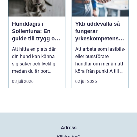
Hunddagis i
Ykb uddevalla så
Sollentuna: En
fungerar
guide till trygg och
yrkeskompetensbe
stimulerande
vis för lastbil och
Att hitta en plats där
Att arbeta som lastbils-
dagvård för din
buss
din hund kan känna
eller bussförare
hund
sig säker och lycklig
handlar om mer än att
medan du är bort...
köra från punkt A till B.
Bakom varj...
03 juli 2026
02 juli 2026
Adress