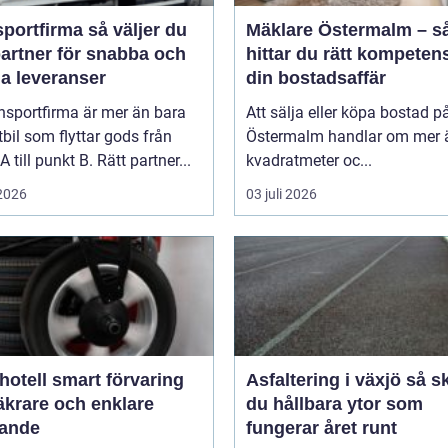
firma så väljer du
Mäklare Östermalm – s
partner för snabba och
hittar du rätt kompetens
ga leveranser
din bostadsaffär
nsportfirma är mer än bara
Att sälja eller köpa bostad p
tbil som flyttar gods från
Östermalm handlar om mer 
A till punkt B. Rätt partner...
kvadratmeter oc...
 2026
03 juli 2026
smart förvaring
Asfaltering i växjö så skapar
äkrare och enklare
du hållbara ytor som
gande
fungerar året runt