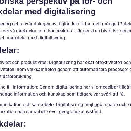
oriska perspektiv på för- och
delar med digitalisering
isering och användningen av digital teknik har gett många fördel
ns också nackdelar som bör beaktas. Här ger vi en historisk ge
och nackdelar med digitalisering:
elar:
tivitet och produktivitet: Digitalisering har ökat effektiviteten och
iviteten inom verksamheten genom att automatisera processer 
tidsförbrukning.
ång till information: Genom digitalisering har vi omedelbar tillgång
ängd information och kunskap som tidigare var svårt att få.
unikation och samarbete: Digitalisering möjliggör snabb och s
kation och samarbete över geografiska avstånd.
kdelar: