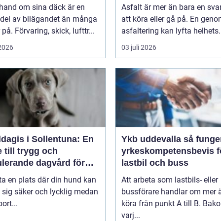
 hand om sina däck är en
Asfalt är mer än bara en svar
 del av bilägandet än många
att köra eller gå på. En gen
på. Förvaring, skick, lufttr...
asfaltering kan lyfta helhets.
 2026
03 juli 2026
dagis i Sollentuna: En
Ykb uddevalla så fungerar
 till trygg och
yrkeskompetensbevis f
ulerande dagvård för
lastbil och buss
hund
tta en plats där din hund kan
Att arbeta som lastbils- eller
 sig säker och lycklig medan
bussförare handlar om mer ä
ort...
köra från punkt A till B. Bak
varj...