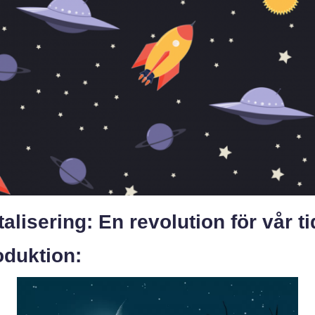
talisering: En revolution för vår ti
oduktion: