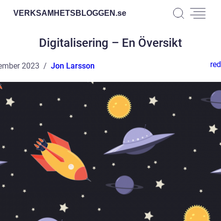
VERKSAMHETSBLOGGEN.
se
Digitalisering – En Översikt
red
ember 2023
Jon Larsson