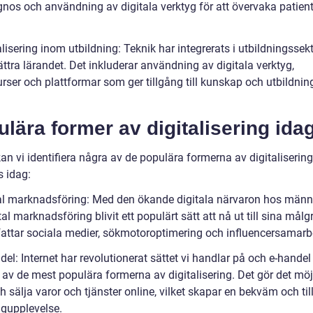
agnos och användning av digitala verktyg för att övervaka patien
alisering inom utbildning: Teknik har integrerats i utbildningssek
ättra lärandet. Det inkluderar användning av digitala verktyg,
rser och plattformar som ger tillgång till kunskap och utbildnin
lära former av digitalisering ida
an vi identifiera några av de populära formerna av digitaliserin
 idag:
tal marknadsföring: Med den ökande digitala närvaron hos männ
tal marknadsföring blivit ett populärt sätt att nå ut till sina målg
attar sociala medier, sökmotoroptimering och influencersamarb
del: Internet har revolutionerat sättet vi handlar på och e-handel
n av de mest populära formerna av digitalisering. Det gör det möjl
 sälja varor och tjänster online, vilket skapar en bekväm och til
gupplevelse.