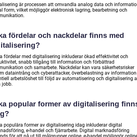
talisering är processen att omvandla analog data och information
al form, vilket möjliggör elektronisk lagring, bearbetning och
unikation.
ka fördelar och nackdelar finns med
italisering?
 fördelar med digitalisering inkluderar ökad effektivitet och
ktivitet, snabb tillgång till information och förbättrad
unikation och samarbete. Nackdelar kan vara säkerhetsrisker
m dataintrång och cyberattacker, överbelastning av information
tiell arbetslöshet till följd av automatisering och digitalisering 
 jobb.
ka popular former av digitalisering finn
ag?
 populära former av digitalisering idag inkluderar digital
nadsföring, e-handel och fjärrarbete. Digital marknadsföring
ds för att nå ut till målgrupper online, e-handel möjliggör onlin