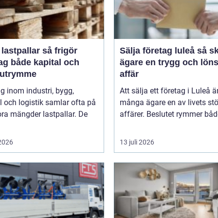
stpallar så frigör
Sälja företag luleå så skapar
ag både kapital och
ägare en trygg och lön
rutrymme
affär
g inom industri, bygg,
Att sälja ett företag i Luleå ä
 och logistik samlar ofta på
många ägare en av livets stö
ora mängder lastpallar. De
affärer. Beslutet rymmer både
 2026
13 juli 2026