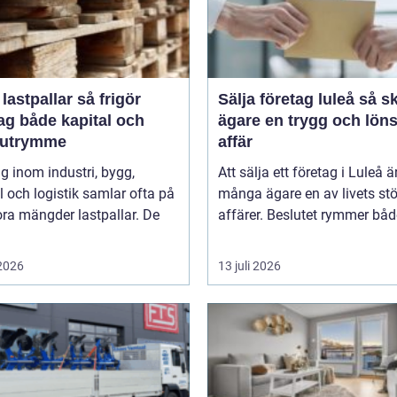
stpallar så frigör
Sälja företag luleå så skapar
ag både kapital och
ägare en trygg och lön
rutrymme
affär
g inom industri, bygg,
Att sälja ett företag i Luleå ä
 och logistik samlar ofta på
många ägare en av livets stö
ora mängder lastpallar. De
affärer. Beslutet rymmer både
 2026
13 juli 2026