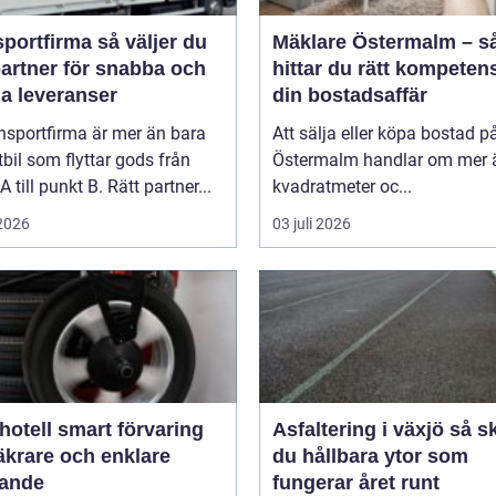
firma så väljer du
Mäklare Östermalm – s
partner för snabba och
hittar du rätt kompetens
ga leveranser
din bostadsaffär
nsportfirma är mer än bara
Att sälja eller köpa bostad p
tbil som flyttar gods från
Östermalm handlar om mer 
A till punkt B. Rätt partner...
kvadratmeter oc...
 2026
03 juli 2026
smart förvaring
Asfaltering i växjö så skapar
äkrare och enklare
du hållbara ytor som
gande
fungerar året runt