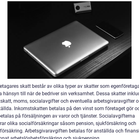
etagares skatt består av olika typer av skatter som egenföretag
 hänsyn till när de bedriver sin verksamhet. Dessa skatter inklu
skatt, moms, socialavgifter och eventuella arbetsgivaravgifter
tällda. Inkomstskatten betalas på den vinst som företaget gör o
talas på försäljningen av varor och tjänster. Socialavgifterna
erar olika socialförsäkringar såsom pension, sjukförsäkring och
försäkring. Arbetsgivaravgiften betalas för anställda och finans
nnat arbetslöshetsförsäkring och sjukpenning.