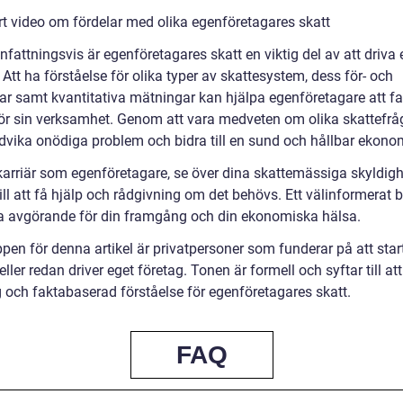
rt video om fördelar med olika egenföretagares skatt
attningsvis är egenföretagares skatt en viktig del av att driva 
 Att ha förståelse för olika typer av skattesystem, dess för- och
ar samt kvantitativa mätningar kan hjälpa egenföretagare att fat
för sin verksamhet. Genom att vara medveten om olika skattefrå
vika onödiga problem och bidra till en sund och hållbar ekono
karriär som egenföretagare, se över dina skattemässiga skyldigh
ill att få hjälp och rådgivning om det behövs. Ett välinformerat b
a avgörande för din framgång och din ekonomiska hälsa.
pen för denna artikel är privatpersoner som funderar på att star
eller redan driver eget företag. Tonen är formell och syftar till at
g och faktabaserad förståelse för egenföretagares skatt.
FAQ