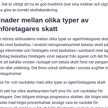
. Det är viktigt att ha en god överblick över sina intäkter och utgi
na göra en korrekt skatteberäkning.
lnader mellan olika typer av
företagares skatt
 största skillnaderna mellan olika typer av egenföretagares skat
ets vinst beskattas. I enskild näringsverksamhet betalas skatt p
iga inkomsten och företagets vinst beskattas i samband med äg
ebolag beskattas företagets vinst separat från ägaren och det fi
t att behålla vinsten i bolaget och betala skatt först när pengar
ön eller utdelning. Det finns också skillnader i sociala avgifter 
retagsformer.
ska för- och nackdelar med olika typer av egenföretagares skatt
kt sett har olika skattesystem haft sina för- och nackdelar för
etagare. Den tidigare stränga progressiva skatten, där högre in
ades med högre procentsatser, ansågs vara en nackdel för