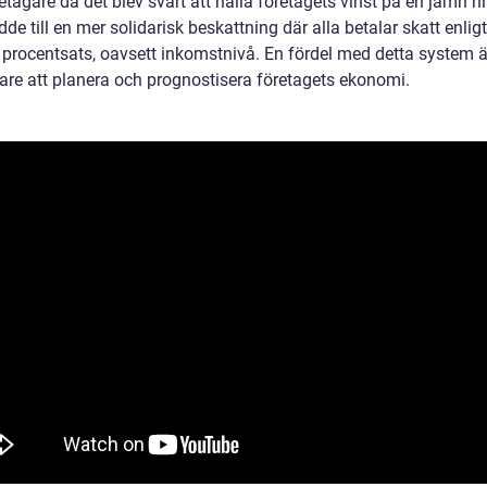
tagare då det blev svårt att hålla företagets vinst på en jämn ni
dde till en mer solidarisk beskattning där alla betalar skatt enligt
rocentsats, oavsett inkomstnivå. En fördel med detta system är
lare att planera och prognostisera företagets ekonomi.