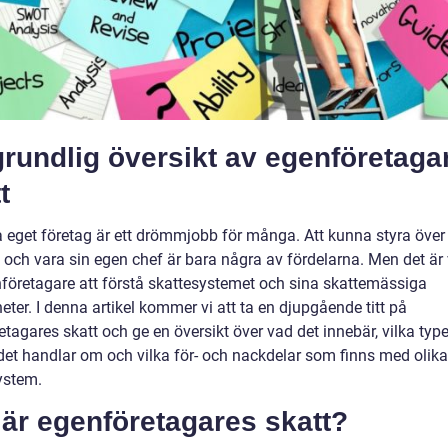
rundlig översikt av egenföretaga
t
va eget företag är ett drömmjobb för många. Att kunna styra över
 och vara sin egen chef är bara några av fördelarna. Men det är 
nföretagare att förstå skattesystemet och sina skattemässiga
eter. I denna artikel kommer vi att ta en djupgående titt på
tagares skatt och ge en översikt över vad det innebär, vilka type
 det handlar om och vilka för- och nackdelar som finns med olika
ystem.
är egenföretagares skatt?