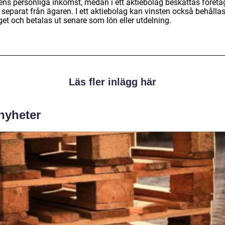
ens personliga inkomst, medan i ett aktiebolag beskattas företa
 separat från ägaren. I ett aktiebolag kan vinsten också behållas
et och betalas ut senare som lön eller utdelning.
Läs fler inlägg här
 nyheter