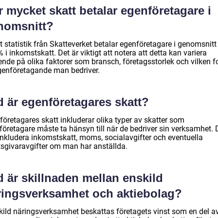
 mycket skatt betalar egenföretagare i
nomsnitt?
t statistik från Skatteverket betalar egenföretagare i genomsnitt
 i inkomstskatt. Det är viktigt att notera att detta kan variera
ende på olika faktorer som bransch, företagsstorlek och vilken 
genföretagande man bedriver.
d är egenföretagares skatt?
företagares skatt inkluderar olika typer av skatter som
företagare måste ta hänsyn till när de bedriver sin verksamhet. 
inkludera inkomstskatt, moms, socialavgifter och eventuella
tsgivaravgifter om man har anställda.
 är skillnaden mellan enskild
ringsverksamhet och aktiebolag?
skild näringsverksamhet beskattas företagets vinst som en del a