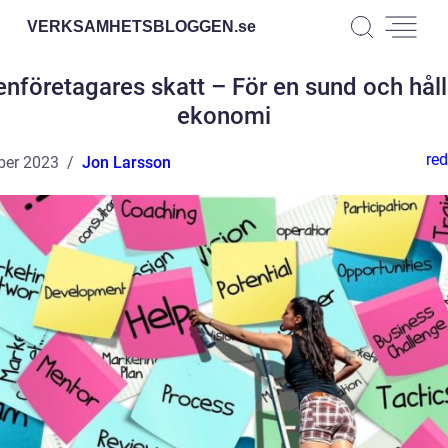
VERKSAMHETSBLOGGEN.
se
nföretagares skatt – För en sund och hål
ekonomi
red
ber 2023
Jon Larsson