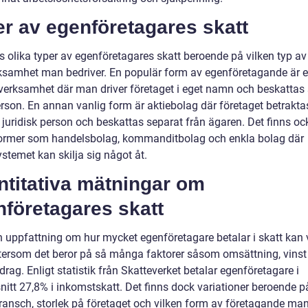
r av egenföretagares skatt
s olika typer av egenföretagares skatt beroende på vilken typ av
ksamhet man bedriver. En populär form av egenföretagande är e
verksamhet där man driver företaget i eget namn och beskatta
erson. En annan vanlig form är aktiebolag där företaget betrakt
 juridisk person och beskattas separat från ägaren. Det finns oc
ormer som handelsbolag, kommanditbolag och enkla bolag där
stemet kan skilja sig något åt.
ntitativa mätningar om
företagares skatt
en uppfattning om hur mycket egenföretagare betalar i skatt kan 
ftersom det beror på så många faktorer såsom omsättning, vinst
drag. Enligt statistik från Skatteverket betalar egenföretagare i
itt 27,8% i inkomstskatt. Det finns dock variationer beroende p
ransch, storlek på företaget och vilken form av företagande ma