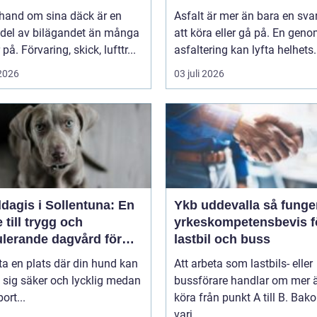
 hand om sina däck är en
Asfalt är mer än bara en svar
 del av bilägandet än många
att köra eller gå på. En gen
på. Förvaring, skick, lufttr...
asfaltering kan lyfta helhets.
 2026
03 juli 2026
dagis i Sollentuna: En
Ykb uddevalla så fungerar
 till trygg och
yrkeskompetensbevis f
ulerande dagvård för
lastbil och buss
hund
tta en plats där din hund kan
Att arbeta som lastbils- eller
 sig säker och lycklig medan
bussförare handlar om mer ä
ort...
köra från punkt A till B. Bak
varj...