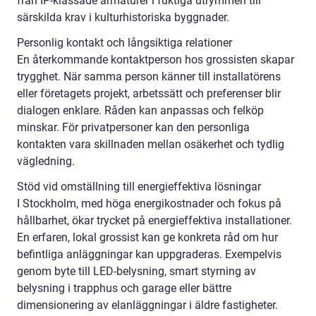
från IP-klassade armaturer i fuktiga utrymmen till
särskilda krav i kulturhistoriska byggnader.
Personlig kontakt och långsiktiga relationer
En återkommande kontaktperson hos grossisten skapar
trygghet. När samma person känner till installatörens
eller företagets projekt, arbetssätt och preferenser blir
dialogen enklare. Råden kan anpassas och felköp
minskar. För privatpersoner kan den personliga
kontakten vara skillnaden mellan osäkerhet och tydlig
vägledning.
Stöd vid omställning till energieffektiva lösningar
I Stockholm, med höga energikostnader och fokus på
hållbarhet, ökar trycket på energieffektiva installationer.
En erfaren, lokal grossist kan ge konkreta råd om hur
befintliga anläggningar kan uppgraderas. Exempelvis
genom byte till LED-belysning, smart styrning av
belysning i trapphus och garage eller bättre
dimensionering av elanläggningar i äldre fastigheter.