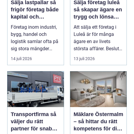
Sälja lastpallar så
Sälja företag luleå
frigör företag både
så skapar ägare en
kapital och
trygg och lönsam
lagerutrymme
affär
Företag inom industri,
Att sälja ett företag i
bygg, handel och
Luleå är för många
logistik samlar ofta på
ägare en av livets
sig stora mängder
största affärer. Beslutet
lastpallar. De tar...
rymmer både ...
14 juli 2026
13 juli 2026
Transportfirma så
Mäklare Östermalm
väljer du rätt
– så hittar du rätt
partner för snabba
kompetens för din