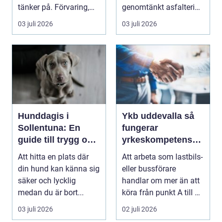
tänker på. Förvaring,
genomtänkt asfaltering
skick, lufttr...
kan lyfta helhets...
03 juli 2026
03 juli 2026
Hunddagis i
Ykb uddevalla så
Sollentuna: En
fungerar
guide till trygg och
yrkeskompetensbe
stimulerande
vis för lastbil och
Att hitta en plats där
Att arbeta som lastbils-
dagvård för din
buss
din hund kan känna sig
eller bussförare
hund
säker och lycklig
handlar om mer än att
medan du är bort...
köra från punkt A till B.
Bakom varj...
03 juli 2026
02 juli 2026