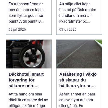
och trygga
bostadsaffär
En transportfirma är
Att sälja eller köpa
leveranser
mer än bara en lastbil
bostad på Östermalm
som flyttar gods från
handlar om mer än
punkt A till punkt B.
kvadratmeter oc...
Rätt partner...
03 juli 2026
03 juli 2026
Däckhotell smart
Asfaltering i växjö
förvaring för
så skapar du
säkrare och
hållbara ytor som
enklare bilägande
fungerar året runt
Att ta hand om sina
Asfalt är mer än bara
däck är en större del av
en svart yta att köra
bilägandet än många
eller gå på. En