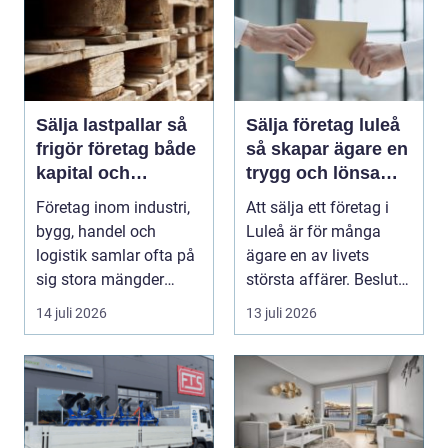
Sälja lastpallar så
Sälja företag luleå
frigör företag både
så skapar ägare en
kapital och
trygg och lönsam
lagerutrymme
affär
Företag inom industri,
Att sälja ett företag i
bygg, handel och
Luleå är för många
logistik samlar ofta på
ägare en av livets
sig stora mängder
största affärer. Beslutet
lastpallar. De tar...
rymmer både ...
14 juli 2026
13 juli 2026