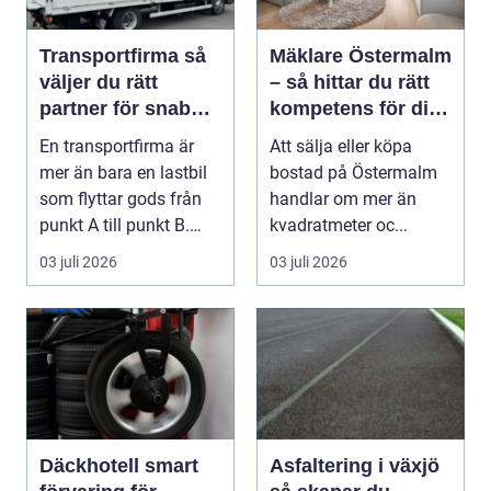
Transportfirma så
Mäklare Östermalm
väljer du rätt
– så hittar du rätt
partner för snabba
kompetens för din
och trygga
bostadsaffär
En transportfirma är
Att sälja eller köpa
leveranser
mer än bara en lastbil
bostad på Östermalm
som flyttar gods från
handlar om mer än
punkt A till punkt B.
kvadratmeter oc...
Rätt partner...
03 juli 2026
03 juli 2026
Däckhotell smart
Asfaltering i växjö