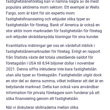
fastighetslåneföretag kan vi nämna några av de mest
populära aktörerna inom sektorn. Ett exempel är Wells
Fargo, som är känt för sin expertis inom
fastighetsfinansiering och erbjuder olika typer av
fastighetslån för företag. Bank of America är också en
stor aktör inom marknaden för fastighetslån för företag
och erbjuder skräddarsydda lösningar för sina kunder.
Kvantitativa mätningar ger oss en värdefull inblick i
fastighetslånemarknaden för företag. Enligt en rapport
från Statista växte det totala utestående saldot för
företagslån i USA till 8,94 biljoner dollar i november
2021. Denna siffra inkluderar inte bara fastighetslån
utan alla typer av företagslån. Fastighetslån utgör dock
en stor del av denna summa, vilket indikerar att det är en
betydande marknad. Detta kan också vara användbar
information för privata företagare som funderar på att
söka finansiering genom ett fastighetslån.
När vi diskuterar skillnaderna mellan olika