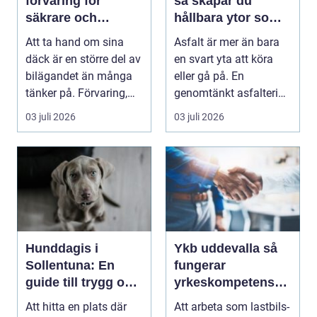
förvaring för
så skapar du
säkrare och
hållbara ytor som
enklare bilägande
fungerar året runt
Att ta hand om sina
Asfalt är mer än bara
däck är en större del av
en svart yta att köra
bilägandet än många
eller gå på. En
tänker på. Förvaring,
genomtänkt asfaltering
skick, lufttr...
kan lyfta helhets...
03 juli 2026
03 juli 2026
Hunddagis i
Ykb uddevalla så
Sollentuna: En
fungerar
guide till trygg och
yrkeskompetensbe
stimulerande
vis för lastbil och
Att hitta en plats där
Att arbeta som lastbils-
dagvård för din
buss