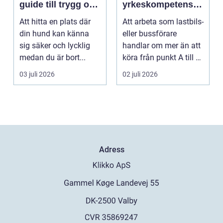
guide till trygg och
yrkeskompetensbe
stimulerande
vis för lastbil och
Att hitta en plats där
Att arbeta som lastbils-
dagvård för din
buss
din hund kan känna
eller bussförare
hund
sig säker och lycklig
handlar om mer än att
medan du är bort...
köra från punkt A till B.
Bakom varj...
03 juli 2026
02 juli 2026
Adress