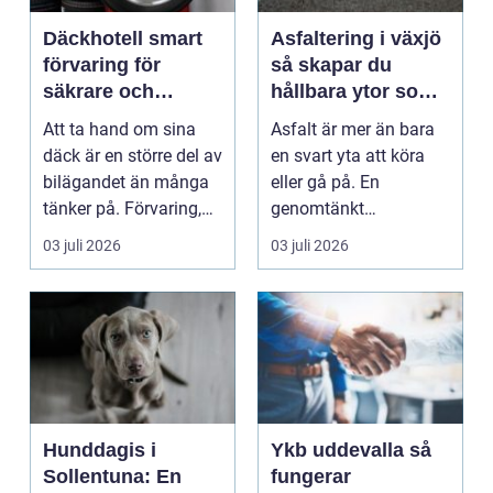
Däckhotell smart
Asfaltering i växjö
förvaring för
så skapar du
säkrare och
hållbara ytor som
enklare bilägande
fungerar året runt
Att ta hand om sina
Asfalt är mer än bara
däck är en större del av
en svart yta att köra
bilägandet än många
eller gå på. En
tänker på. Förvaring,
genomtänkt
skick, lufttr...
asfaltering kan lyfta
03 juli 2026
03 juli 2026
helhets...
Hunddagis i
Ykb uddevalla så
Sollentuna: En
fungerar