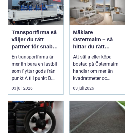
Transportfirma så
Mäklare
väljer du rätt
Östermalm – så
partner för snabba
hittar du rätt
och trygga
kompetens för din
En transportfirma är
Att sälja eller köpa
leveranser
bostadsaffär
mer än bara en lastbil
bostad på Östermalm
som flyttar gods från
handlar om mer än
punkt A till punkt B.
kvadratmeter oc...
Rätt partner...
03 juli 2026
03 juli 2026