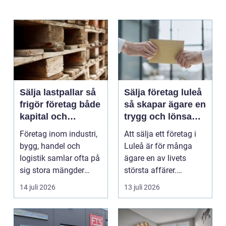
Sälja lastpallar så
Sälja företag luleå
frigör företag både
så skapar ägare en
kapital och
trygg och lönsam
lagerutrymme
affär
Företag inom industri,
Att sälja ett företag i
bygg, handel och
Luleå är för många
logistik samlar ofta på
ägare en av livets
sig stora mängder
största affärer.
lastpallar. De tar...
Beslutet rymmer både
14 juli 2026
13 juli 2026
...