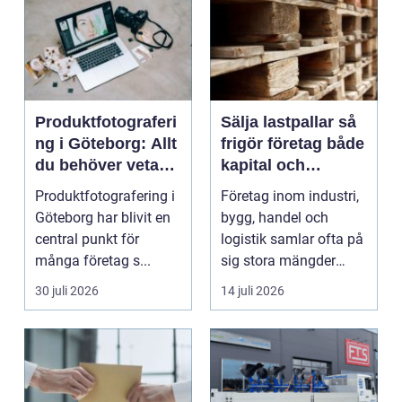
Produktfotograferi
Sälja lastpallar så
ng i Göteborg: Allt
frigör företag både
du behöver veta
kapital och
som företag
lagerutrymme
Produktfotografering i
Företag inom industri,
Göteborg har blivit en
bygg, handel och
central punkt för
logistik samlar ofta på
många företag s...
sig stora mängder
lastpallar. De tar...
30 juli 2026
14 juli 2026