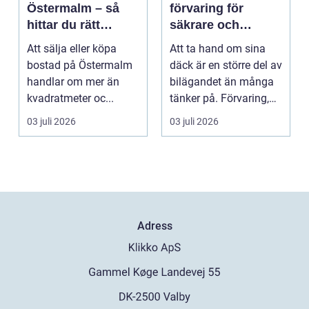
Östermalm – så
förvaring för
hittar du rätt
säkrare och
kompetens för din
enklare bilägande
Att sälja eller köpa
Att ta hand om sina
bostadsaffär
bostad på Östermalm
däck är en större del av
handlar om mer än
bilägandet än många
kvadratmeter oc...
tänker på. Förvaring,
skick, lufttr...
03 juli 2026
03 juli 2026
Adress