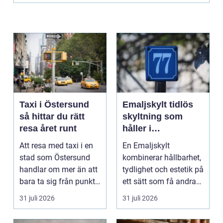
Taxi i Östersund
Emaljskylt tidlös
så hittar du rätt
skyltning som
resa året runt
håller i
generationer
Att resa med taxi i en
En Emaljskylt
stad som Östersund
kombinerar hållbarhet,
handlar om mer än att
tydlighet och estetik på
bara ta sig från punkt
ett sätt som få andra
A till punkt ...
skyltmaterial gö...
31 juli 2026
31 juli 2026