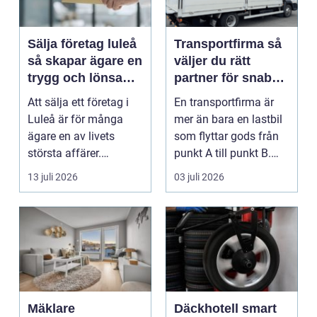
Sälja företag luleå
Transportfirma så
så skapar ägare en
väljer du rätt
trygg och lönsam
partner för snabba
affär
och trygga
Att sälja ett företag i
En transportfirma är
leveranser
Luleå är för många
mer än bara en lastbil
ägare en av livets
som flyttar gods från
största affärer.
punkt A till punkt B.
Beslutet rymmer både
Rätt partner...
13 juli 2026
03 juli 2026
...
Mäklare
Däckhotell smart