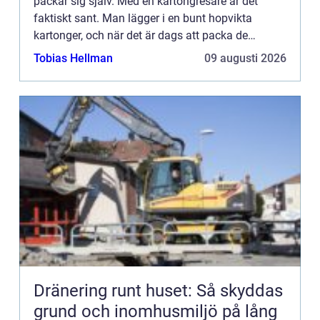
packar sig själv. Med en kartongresare är det
faktiskt sant. Man lägger i en bunt hopvikta
kartonger, och när det är dags att packa de
färdiga produkterna gör kartongresaren jobbet.
Tobias Hellman
09 augusti 2026
Denna maskin viker...
Dränering runt huset: Så skyddas
grund och inomhusmiljö på lång