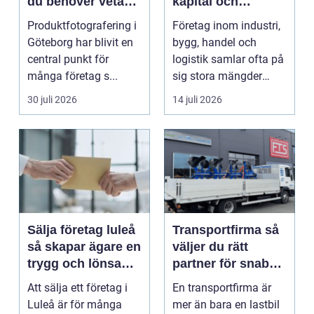
du behöver veta
kapital och
som företag
lagerutrymme
Produktfotografering i
Företag inom industri,
Göteborg har blivit en
bygg, handel och
central punkt för
logistik samlar ofta på
många företag s...
sig stora mängder
lastpallar. De tar...
30 juli 2026
14 juli 2026
Sälja företag luleå
Transportfirma så
så skapar ägare en
väljer du rätt
trygg och lönsam
partner för snabba
affär
och trygga
Att sälja ett företag i
En transportfirma är
leveranser
Luleå är för många
mer än bara en lastbil