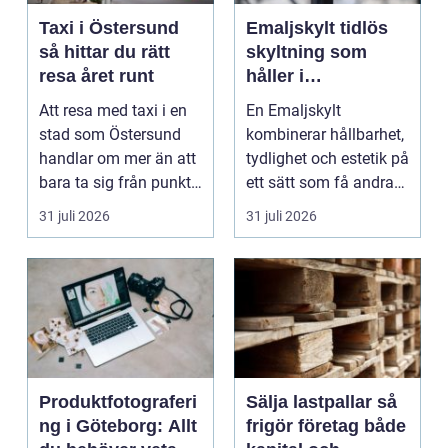
Taxi i Östersund
Emaljskylt tidlös
så hittar du rätt
skyltning som
resa året runt
håller i
generationer
Att resa med taxi i en
En Emaljskylt
stad som Östersund
kombinerar hållbarhet,
handlar om mer än att
tydlighet och estetik på
bara ta sig från punkt
ett sätt som få andra
A till punkt ...
skyltmaterial gö...
31 juli 2026
31 juli 2026
Produktfotograferi
Sälja lastpallar så
ng i Göteborg: Allt
frigör företag både