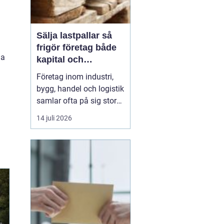
Sälja lastpallar så
frigör företag både
da
kapital och
lagerutrymme
Företag inom industri,
bygg, handel och logistik
samlar ofta på sig stora
mängder lastpallar. De
14 juli 2026
tar plats, binder kapital
och kräver hantering.
Genom att
Sälja
lastpallar
till en seriös
aktör ...