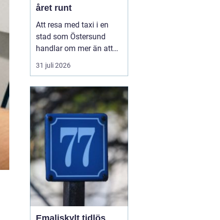
året runt
Att resa med taxi i en
stad som Östersund
handlar om mer än att
bara ta sig från punkt A
31 juli 2026
till punkt B. För många
är taxi en del av
vardagen, för andra en
viktig länk till flyg, tåg
eller fjäll. Valet av bolag
påverkar både trygghet,
komfort och plånb...
Emaljskylt tidlös