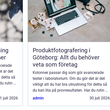
Produktfotografering i
ner
Göteborg: Allt du behöver
veta som företag
ncerade
t är det
Kolonner passar dig som gör avancerade
r detta så
tester i laboratorium. Om du gör det är det
du rutin på
viktigt att du har bra utrustning för detta så
är små rör
du kan lita på provresultaten. Har du rutin på
att jobba med kolonner? Kolonner är små rör
1 juli 2026
admin
30 juli 2026
med sina labyrintsystem som k...