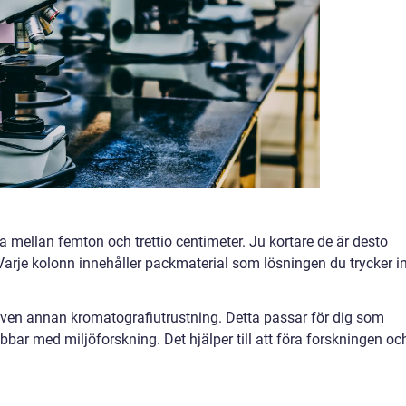
ra mellan femton och trettio centimeter. Ju kortare de är desto
arje kolonn innehåller packmaterial som lösningen du trycker i
 även annan kromatografiutrustning. Detta passar för dig som
bbar med miljöforskning. Det hjälper till att föra forskningen oc