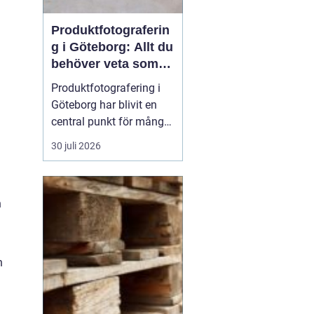
Produktfotograferin
g i Göteborg: Allt du
behöver veta som
företag
Produktfotografering i
Göteborg har blivit en
central punkt för många
företag som söker att
30 juli 2026
förhöja sina produkter
genom professionella
bilder. Oavsett om det
n
handlar om e-handel,
tryckmaterial eller digital
markna...
h