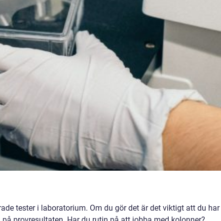
e tester i laboratorium. Om du gör det är det viktigt att du har
ta på provresultaten. Har du rutin på att jobba med kolonner?