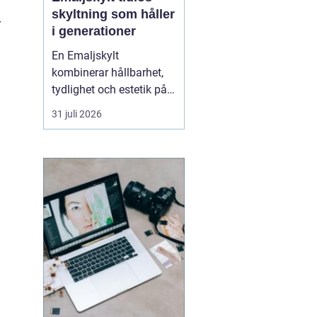
skyltning som håller
r
i generationer
En Emaljskylt
kombinerar hållbarhet,
tydlighet och estetik på
ett sätt som få andra
31 juli 2026
skyltmaterial gör. Den
består av stål som täcks
av glasemalj och bränns
i hög temperatur.
Resultatet blir en skylt
som tål väder, vind och
tidens tand, och som
samtid...