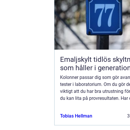
Emaljskylt tidlös skyltning
som håller i generatio
Kolonner passar dig som gör ava
tester i laboratorium. Om du gör de
viktigt att du har bra utrustning fö
du kan lita på provresultaten. Har 
att jobba med kolonner? Kolonner 
med sina labyrintsystem som k...
Tobias Hellman
3