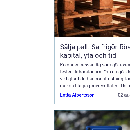
Sälja pall: Så frigör fö
kapital, yta och tid
Kolonner passar dig som gör ava
tester i laboratorium. Om du gör de
viktigt att du har bra utrustning fö
du kan lita på provresultaten. Har 
att jobba med kolonner? Kolonner 
Lotta Albertsson
02 au
med sina labyrintsystem som k...