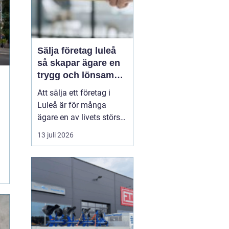
Sälja företag luleå
så skapar ägare en
trygg och lönsam
affär
Att sälja ett företag i
Luleå är för många
ägare en av livets största
affärer. Beslutet rymmer
13 juli 2026
både känslor och hårda
fakta: år av arbete,
uppbyggda
kundrelationer och
personalansvar ska
omvandlas till en trygg
köpeskilling och en
hållbar framtid för...