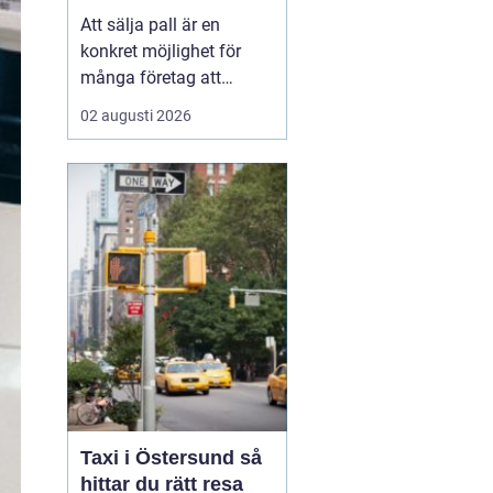
Att sälja pall är en
konkret möjlighet för
många företag att
frigöra både kapital och
02 augusti 2026
lagerutrymme. När
staplar av träpallar växer
på gården binder de
pengar, skapar oreda
och kan t...
Taxi i Östersund så
hittar du rätt resa