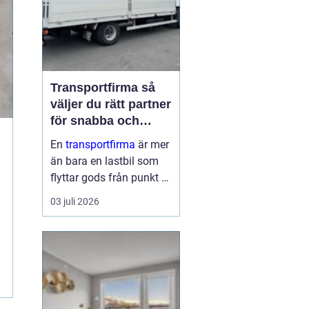
Transportfirma så
väljer du rätt partner
för snabba och
trygga leveranser
En
transportfirma
är mer
än bara en lastbil som
flyttar gods från punkt A
till punkt B. Rätt partner
03 juli 2026
påverkar din
leveranssäkerhet,
kundnöjdhet, ekonomi
och till och med ditt
varumärke. När tiderna
är pressade, kunder...