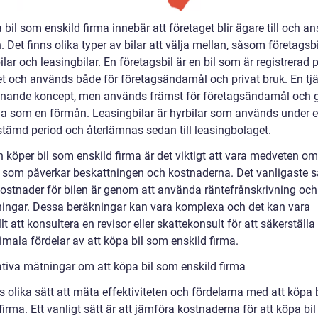
 bil som enskild firma innebär att företaget blir ägare till och an
n. Det finns olika typer av bilar att välja mellan, såsom företagsbi
ilar och leasingbilar. En företagsbil är en bil som är registrerad 
et och används både för företagsändamål och privat bruk. En tjä
liknande koncept, men används främst för företagsändamål och ge
da som en förmån. Leasingbilar är hyrbilar som används under 
stämd period och återlämnas sedan till leasingbolaget.
 köper bil som enskild firma är det viktigt att vara medveten om
r som påverkar beskattningen och kostnaderna. Det vanligaste sä
kostnader för bilen är genom att använda räntefrånskrivning och
ningar. Dessa beräkningar kan vara komplexa och det kan vara
lt att konsultera en revisor eller skattekonsult för att säkerställ
mala fördelar av att köpa bil som enskild firma.
ativa mätningar om att köpa bil som enskild firma
s olika sätt att mäta effektiviteten och fördelarna med att köpa 
firma. Ett vanligt sätt är att jämföra kostnaderna för att köpa bi