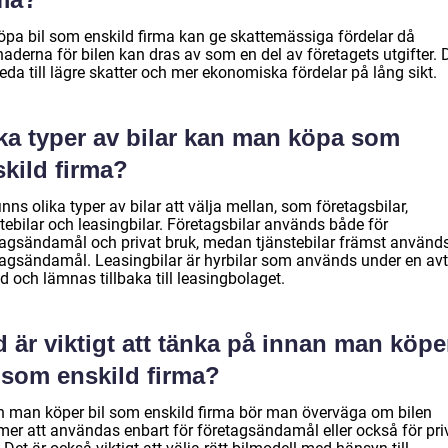
köpa bil som enskild firma kan ge skattemässiga fördelar då
aderna för bilen kan dras av som en del av företagets utgifter. 
eda till lägre skatter och mer ekonomiska fördelar på lång sikt.
lka typer av bilar kan man köpa som
kild firma?
inns olika typer av bilar att välja mellan, som företagsbilar,
tebilar och leasingbilar. Företagsbilar används både för
tagsändamål och privat bruk, medan tjänstebilar främst används
tagsändamål. Leasingbilar är hyrbilar som används under en av
d och lämnas tillbaka till leasingbolaget.
 är viktigt att tänka på innan man köpe
 som enskild firma?
n man köper bil som enskild firma bör man överväga om bilen
er att användas enbart för företagsändamål eller också för pri