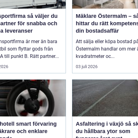
firma så väljer du
Mäklare Östermalm – s
partner för snabba och
hittar du rätt kompetens
ga leveranser
din bostadsaffär
nsportfirma är mer än bara
Att sälja eller köpa bostad p
tbil som flyttar gods från
Östermalm handlar om mer 
A till punkt B. Rätt partner...
kvadratmeter oc...
 2026
03 juli 2026
smart förvaring
Asfaltering i växjö så skapar
äkrare och enklare
du hållbara ytor som