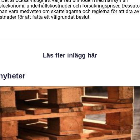
 Det är också viktigt att välja rätt bilmodell med hänsyn till
sleekonomi, underhållskostnader och försäkringspriser. Dessut
man vara medveten om skattelagarna och reglerna för att dra av
stnader för att fatta ett välgrundat beslut.
Läs fler inlägg här
 nyheter