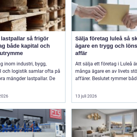
stpallar så frigör
Sälja företag luleå så skapar
ag både kapital och
ägare en trygg och lön
rutrymme
affär
g inom industri, bygg,
Att sälja ett företag i Luleå ä
 och logistik samlar ofta på
många ägare en av livets stö
ora mängder lastpallar. De
affärer. Beslutet rymmer både
 2026
13 juli 2026