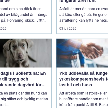
gande
fungerar året runt
 hand om sina däck är en
Asfalt är mer än bara en svar
 del av bilägandet än många
att köra eller gå på. En gen
på. Förvaring, skick, lufttr...
asfaltering kan lyfta helhets.
 2026
03 juli 2026
dagis i Sollentuna: En
Ykb uddevalla så fungerar
 till trygg och
yrkeskompetensbevis f
ulerande dagvård för
lastbil och buss
hund
tta en plats där din hund kan
Att arbeta som lastbils- eller
 sig säker och lycklig medan
bussförare handlar om mer ä
ort...
köra från punkt A till B. Bak