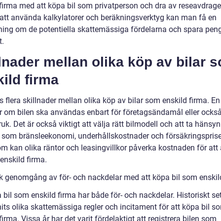
 firma med att köpa bil som privatperson och dra av reseavdrage
tt använda kalkylatorer och beräkningsverktyg kan man få en
ning om de potentiella skattemässiga fördelarna och spara pen
t.
lnader mellan olika köp av bilar 
ild firma
s flera skillnader mellan olika köp av bilar som enskild firma. En 
är om bilen ska användas enbart för företagsändamål eller också
ruk. Det är också viktigt att välja rätt bilmodell och att ta hänsyn 
r som bränsleekonomi, underhållskostnader och försäkringsprise
m kan olika räntor och leasingvillkor påverka kostnaden för att
enskild firma.
sk genomgång av för- och nackdelar med att köpa bil som enskil
 bil som enskild firma har både för- och nackdelar. Historiskt set
its olika skattemässiga regler och incitament för att köpa bil s
firma. Vissa år har det varit fördelaktigt att registrera bilen som