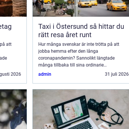
retag
Taxi i Östersund så hittar du
rätt resa året runt
på att
Hur många svenskar är inte trötta på att
jobba hemma efter den långa
tade
coronapandemin? Sannolikt längtade
många tillbaka till sina ordinarie
 Särskilt
arbetsplatser redan tidigt år 2020. Särskilt
gusti 2026
admin
31 juli 2026
ilt
de som inte hade lyxen av ett avskilt
arbetsrum i sitt privata hem...