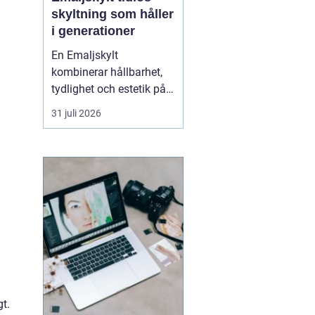
skyltning som håller
i generationer
En Emaljskylt
kombinerar hållbarhet,
tydlighet och estetik på
ett sätt som få andra
31 juli 2026
skyltmaterial gör. Den
består av stål som täcks
av glasemalj och bränns
i hög temperatur.
Resultatet blir en skylt
som tål väder, vind och
tidens tand, och som
samtid...
gt.