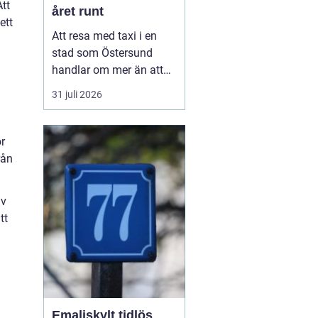
Att
året runt
ett
Att resa med taxi i en
stad som Östersund
handlar om mer än att
bara ta sig från punkt A
31 juli 2026
till punkt B. För många
är taxi en del av
d
vardagen, för andra en
ör
viktig länk till flyg, tåg
rån
eller fjäll. Valet av bolag
påverkar både trygghet,
av
komfort och plånb...
tt
Emaljskylt tidlös