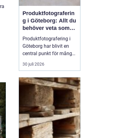
ra
Produktfotograferin
g i Göteborg: Allt du
behöver veta som
företag
Produktfotografering i
Göteborg har blivit en
central punkt för många
företag som söker att
30 juli 2026
förhöja sina produkter
genom professionella
bilder. Oavsett om det
handlar om e-handel,
tryckmaterial eller digital
markna...