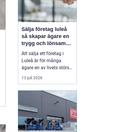
Sälja företag luleå
så skapar ägare en
trygg och lönsam
affär
Att sälja ett företag i
Luleå är för många
ägare en av livets största
affärer. Beslutet rymmer
13 juli 2026
både känslor och hårda
fakta: år av arbete,
uppbyggda
kundrelationer och
personalansvar ska
omvandlas till en trygg
köpeskilling och en
hållbar framtid för...