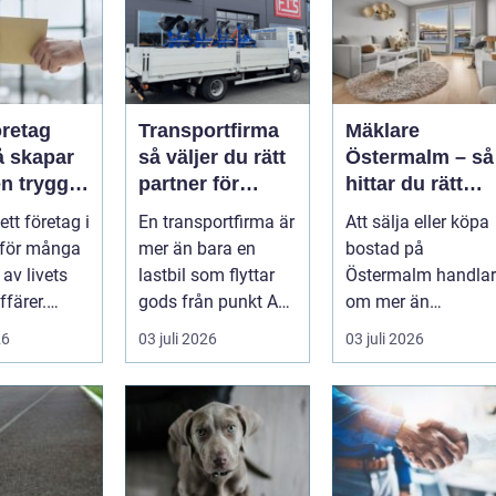
öretag
Transportfirma
Mäklare
så väljer du rätt
Östermalm – så
n trygg
partner för
hittar du rätt
nsam
snabba och
kompetens för
 ett företag i
En transportfirma är
Att sälja eller köpa
trygga
din bostadsaffä
 för många
mer än bara en
bostad på
leveranser
av livets
lastbil som flyttar
Östermalm handlar
ffärer.
gods från punkt A
om mer än
 rymmer
till punkt B. Rätt
kvadratmeter oc...
26
03 juli 2026
03 juli 2026
partner...