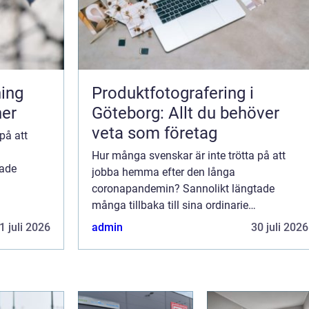
Produktfotografering i
ner
Göteborg: Allt du behöver
veta som företag
på att
Hur många svenskar är inte trötta på att
tade
jobba hemma efter den långa
coronapandemin? Sannolikt längtade
 Särskilt
många tillbaka till sina ordinarie
ilt
arbetsplatser redan tidigt år 2020. Särskilt
1 juli 2026
admin
30 juli 2026
de som inte hade lyxen av ett avskilt
arbetsrum i sitt privata hem...