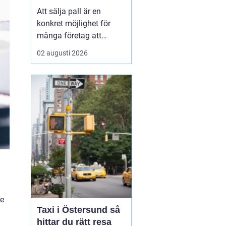
Att sälja pall är en
konkret möjlighet för
många företag att
frigöra både kapital och
02 augusti 2026
lagerutrymme. När
staplar av träpallar växer
på gården binder de
pengar, skapar oreda
och kan t...
de
Taxi i Östersund så
hittar du rätt resa