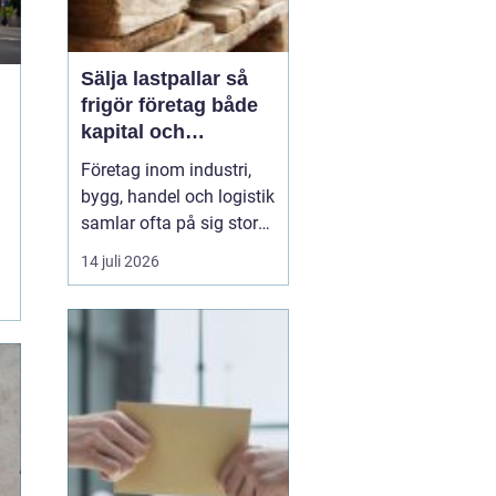
Sälja lastpallar så
frigör företag både
kapital och
lagerutrymme
Företag inom industri,
bygg, handel och logistik
samlar ofta på sig stora
mängder lastpallar. De
14 juli 2026
tar plats, binder kapital
och kräver hantering.
Genom att
Sälja
lastpallar
till en seriös
aktör ...