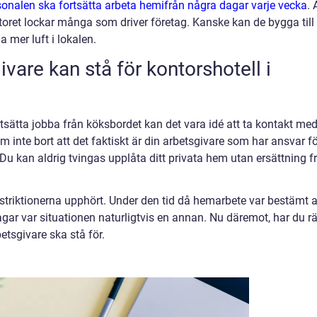
sonalen ska fortsätta arbeta hemifrån några dagar varje vecka
. 
ret lockar många som driver företag. Kanske kan de bygga till 
 mer luft i lokalen.
vare kan stå för kontorshotell i
rtsätta jobba från köksbordet kan det vara idé att ta kontakt me
m inte bort att det faktiskt är din arbetsgivare som har ansvar f
Du kan aldrig tvingas upplåta ditt privata hem utan ersättning f
tt restriktionerna upphört. Under den tid då hemarbete var bestämt 
gar var situationen naturligtvis en annan. Nu däremot, har du rä
betsgivare ska stå för.