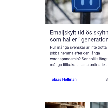
Emaljskylt tidlös skyltning
som håller i generatio
Hur många svenskar är inte trötta 
jobba hemma efter den långa
coronapandemin? Sannolikt läng
många tillbaka till sina ordinarie
arbetsplatser redan tidigt år 2020.
de som inte hade lyxen av ett avsk
Tobias Hellman
3
arbetsrum i sitt privata hem...