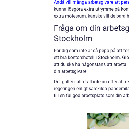
Ändå vill många arbetsgivare att per
kunna lösgöra extra utrymme på konto
extra mötesrum, kanske vill de bara ha
Fråga om din arbetsgi
Stockholm
För dig som inte är så pepp på att fo
ett bra kontorshotell i Stockholm. Glö
att du ska ha någonstans att arbeta. 
din arbetsgivare.
Det gäller i alla fall inte nu efter a
regeringen enligt särskilda pandemila
till en fullgod arbetsplats som din ar