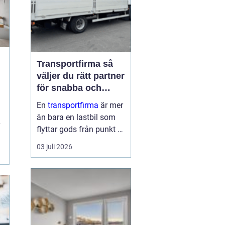
Transportfirma så
väljer du rätt partner
för snabba och
trygga leveranser
En
transportfirma
är mer
r
än bara en lastbil som
flyttar gods från punkt A
till punkt B. Rätt partner
03 juli 2026
påverkar din
leveranssäkerhet,
kundnöjdhet, ekonomi
och till och med ditt
varumärke. När tiderna
är pressade, kunder...