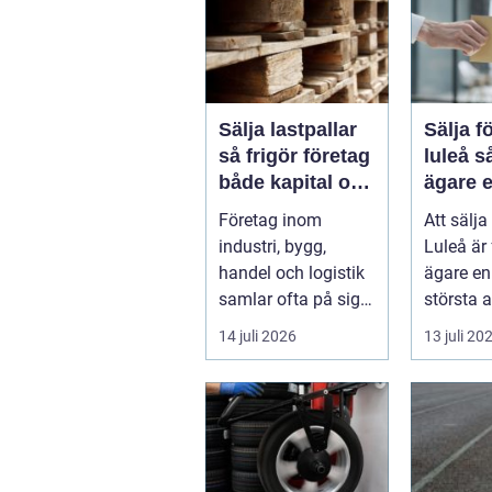
Sälja lastpallar
Sälja f
så frigör företag
luleå så skapar
både kapital och
ägare e
lagerutrymme
och lö
Företag inom
Att sälja
affär
industri, bygg,
Luleå är
handel och logistik
ägare en 
samlar ofta på sig
största a
stora mängder
Beslutet
14 juli 2026
13 juli 20
lastpallar. De tar...
både ...