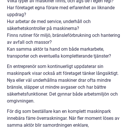
Vilka typer av maskiner finns, och ägs de i egen regi?
Har företaget egna förare med erfarenhet av liknande
uppdrag?
Hur arbetar de med service, underhåll och
säkerhetskontroller på maskinerna?
Finns rutiner för miljö, bränsleförbrukning och hantering
av avfall och massor?
Kan samma aktör ta hand om både markarbete,
transporter och eventuella kompletterande tjänster?
En entreprenör som kontinuerligt uppdaterar sin
maskinpark visar också att företaget tänker långsiktigt.
Nya eller väl underhållna maskiner drar ofta mindre
bränsle, släpper ut mindre avgaser och har bättre
säkerhetsfunktioner. Det gynnar både arbetsmiljön och
omgivningen.
För dig som beställare kan en komplett maskinpark
innebära färre överraskningar. När fler moment löses av
samma aktör blir samordningen enklare,