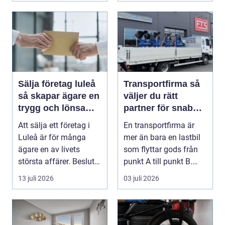
Sälja företag luleå
Transportfirma så
så skapar ägare en
väljer du rätt
trygg och lönsam
partner för snabba
affär
och trygga
Att sälja ett företag i
En transportfirma är
leveranser
Luleå är för många
mer än bara en lastbil
ägare en av livets
som flyttar gods från
största affärer. Beslutet
punkt A till punkt B.
rymmer både ...
Rätt partner...
13 juli 2026
03 juli 2026