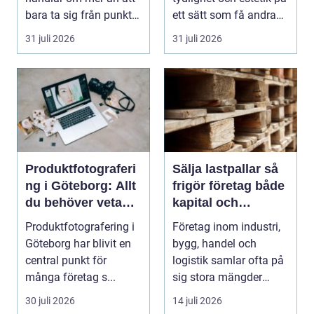
bara ta sig från punkt A
ett sätt som få andra
till punkt ...
skyltmaterial gö...
31 juli 2026
31 juli 2026
Produktfotograferi
Sälja lastpallar så
ng i Göteborg: Allt
frigör företag både
du behöver veta
kapital och
som företag
lagerutrymme
Produktfotografering i
Företag inom industri,
Göteborg har blivit en
bygg, handel och
central punkt för
logistik samlar ofta på
många företag s...
sig stora mängder
lastpallar. De tar...
30 juli 2026
14 juli 2026