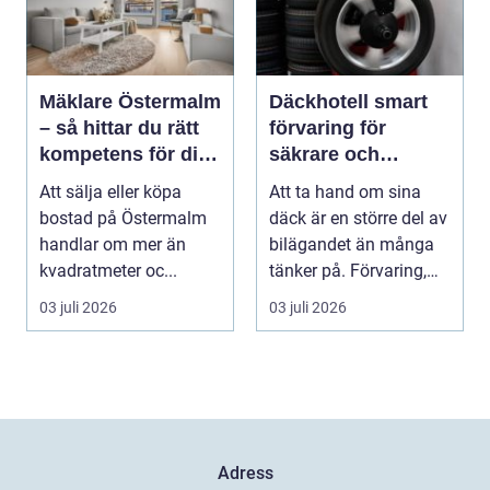
Mäklare Östermalm
Däckhotell smart
– så hittar du rätt
förvaring för
kompetens för din
säkrare och
bostadsaffär
enklare bilägande
Att sälja eller köpa
Att ta hand om sina
bostad på Östermalm
däck är en större del av
handlar om mer än
bilägandet än många
kvadratmeter oc...
tänker på. Förvaring,
skick, lufttr...
03 juli 2026
03 juli 2026
Adress