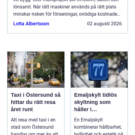
lönsamt. När rätt maskiner används på rätt plats
minskar risken för förseningar, onödiga kostnader
och kvalitetsbrister. För både privatpersoner och ...
Lotta Albertsson
02 augusti 2026
Taxi i Östersund så
Emaljskylt tidlös
hittar du rätt resa
skyltning som
året runt
håller i
generationer
Att resa med taxi i en
En Emaljskylt
stad som Östersund
kombinerar hållbarhet,
handlar om mer än att
tydlighet och estetik på