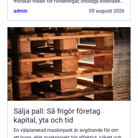
minskar risken för förseningar, onödiga kostnader
och kvalitetsbrister. För både privatpersoner och ...
admin
09 augusti 2026
Sälja pall: Så frigör företag
kapital, yta och tid
En välplanerad maskinpark är avgörande för om
ett bygg- eller markprojekt blir effektivt, säkert och