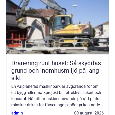
Dränering runt huset: Så skyddas
grund och inomhusmiljö på lång
sikt
En välplanerad maskinpark är avgörande för om
ett bygg- eller markprojekt blir effektivt, säkert och
lönsamt. När rätt maskiner används på rätt plats
minskar risken för förseningar, onödiga kostnader
och kvalitetsbrister. För både privatpersoner och ...
admin
09 augusti 2026