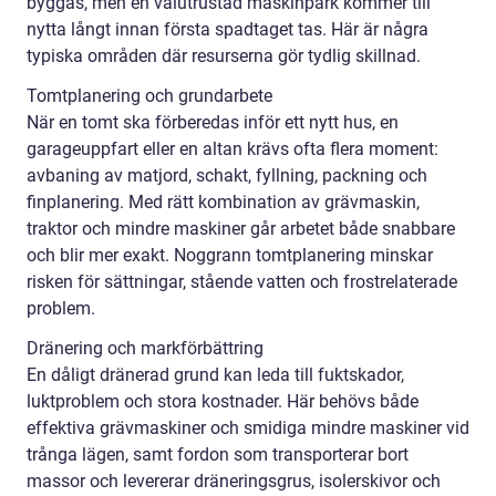
byggas, men en välutrustad maskinpark kommer till
nytta långt innan första spadtaget tas. Här är några
typiska områden där resurserna gör tydlig skillnad.
Tomtplanering och grundarbete
När en tomt ska förberedas inför ett nytt hus, en
garageuppfart eller en altan krävs ofta flera moment:
avbaning av matjord, schakt, fyllning, packning och
finplanering. Med rätt kombination av grävmaskin,
traktor och mindre maskiner går arbetet både snabbare
och blir mer exakt. Noggrann tomtplanering minskar
risken för sättningar, stående vatten och frostrelaterade
problem.
Dränering och markförbättring
En dåligt dränerad grund kan leda till fuktskador,
luktproblem och stora kostnader. Här behövs både
effektiva grävmaskiner och smidiga mindre maskiner vid
trånga lägen, samt fordon som transporterar bort
massor och levererar dräneringsgrus, isolerskivor och