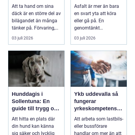
enklare bilägande
fungerar året runt
Att ta hand om sina
Asfalt är mer än bara
däck är en större del av
en svart yta att köra
bilägandet än många
eller gå på. En
tänker på. Förvaring,
genomtänkt
skick, lufttr...
asfaltering kan lyfta
03 juli 2026
03 juli 2026
helhets...
Hunddagis i
Ykb uddevalla så
Sollentuna: En
fungerar
guide till trygg och
yrkeskompetensbe
stimulerande
vis för lastbil och
Att hitta en plats där
Att arbeta som lastbils-
dagvård för din
buss
din hund kan känna
eller bussförare
hund
sig säker och lycklig
handlar om mer än att