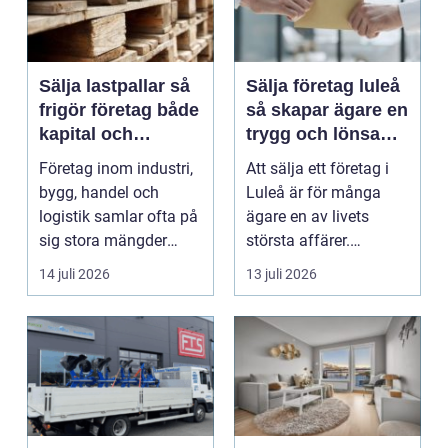
Sälja lastpallar så
Sälja företag luleå
frigör företag både
så skapar ägare en
kapital och
trygg och lönsam
lagerutrymme
affär
Företag inom industri,
Att sälja ett företag i
bygg, handel och
Luleå är för många
logistik samlar ofta på
ägare en av livets
sig stora mängder
största affärer.
lastpallar. De tar...
Beslutet rymmer både
14 juli 2026
13 juli 2026
...