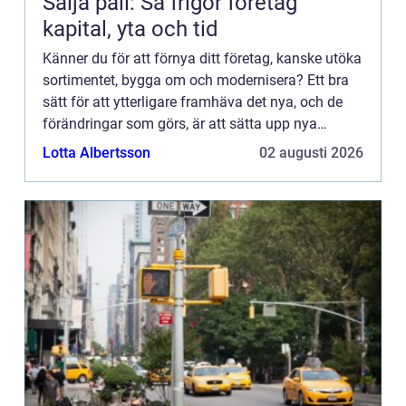
Sälja pall: Så frigör företag
kapital, yta och tid
Känner du för att förnya ditt företag, kanske utöka
sortimentet, bygga om och modernisera? Ett bra
sätt för att ytterligare framhäva det nya, och de
förändringar som görs, är att sätta upp nya
ljusskyltar. Byt ut den gamla, om du hade någon,
Lotta Albertsson
02 augusti 2026
mot en m...