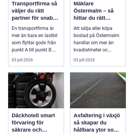
Transportfirma så
Mäklare
väljer du rätt
Östermalm – så
partner för snabba
hittar du rätt
och trygga
kompetens för din
En transportfirma är
Att sälja eller köpa
leveranser
bostadsaffär
mer än bara en lastbil
bostad på Östermalm
som flyttar gods från
handlar om mer än
punkt A till punkt B.
kvadratmeter oc...
Rätt partner...
03 juli 2026
03 juli 2026
Däckhotell smart
Asfaltering i växjö
förvaring för
så skapar du
säkrare och
hållbara ytor som