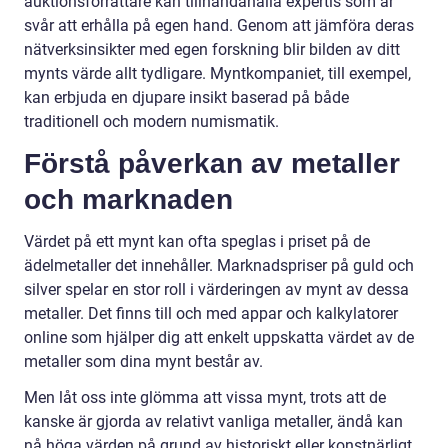
auktionsförrättare kan tillhandahålla expertis som är
svår att erhålla på egen hand. Genom att jämföra deras
nätverksinsikter med egen forskning blir bilden av ditt
mynts värde allt tydligare. Myntkompaniet, till exempel,
kan erbjuda en djupare insikt baserad på både
traditionell och modern numismatik.
Förstå påverkan av metaller
och marknaden
Värdet på ett mynt kan ofta speglas i priset på de
ädelmetaller det innehåller. Marknadspriser på guld och
silver spelar en stor roll i värderingen av mynt av dessa
metaller. Det finns till och med appar och kalkylatorer
online som hjälper dig att enkelt uppskatta värdet av de
metaller som dina mynt består av.
Men låt oss inte glömma att vissa mynt, trots att de
kanske är gjorda av relativt vanliga metaller, ändå kan
nå höga värden på grund av historiskt eller konstnärligt