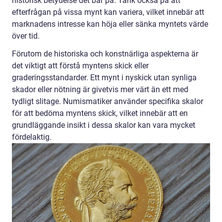
historisk betydelse det bär på. Tänk också på att
efterfrågan på vissa mynt kan variera, vilket innebär att
marknadens intresse kan höja eller sänka myntets värde
över tid.
Förutom de historiska och konstnärliga aspekterna är
det viktigt att förstå myntens skick eller
graderingsstandarder. Ett mynt i nyskick utan synliga
skador eller nötning är givetvis mer värt än ett med
tydligt slitage. Numismatiker använder specifika skalor
för att bedöma myntens skick, vilket innebär att en
grundläggande insikt i dessa skalor kan vara mycket
fördelaktig.