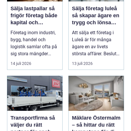
Sälja lastpallar så
Sälja företag luleå
frigör företag både
så skapar ägare en
kapital och
trygg och lönsam
lagerutrymme
affär
Företag inom industri,
Att sälja ett företag i
bygg, handel och
Luleå är för många
logistik samlar ofta på
ägare en av livets
sig stora mängder
största affärer. Beslutet
lastpallar. De tar...
rymmer både ...
14 juli 2026
13 juli 2026
Transportfirma så
Mäklare Östermalm
väljer du rätt
– så hittar du rätt