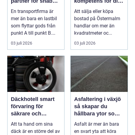
partner för snabba
kompetens för din
och trygga
bostadsaffär
En transportfirma är
Att sälja eller köpa
leveranser
mer än bara en lastbil
bostad på Östermalm
som flyttar gods från
handlar om mer än
punkt A till punkt B.
kvadratmeter oc...
Rätt partner...
03 juli 2026
03 juli 2026
Däckhotell smart
Asfaltering i växjö
förvaring för
så skapar du
säkrare och
hållbara ytor som
enklare bilägande
fungerar året runt
Att ta hand om sina
Asfalt är mer än bara
däck är en större del av
en svart yta att köra