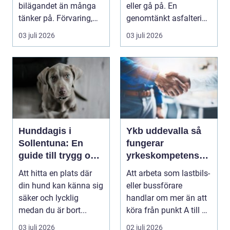
bilägandet än många
eller gå på. En
tänker på. Förvaring,
genomtänkt asfaltering
skick, lufttr...
kan lyfta helhets...
03 juli 2026
03 juli 2026
Hunddagis i
Ykb uddevalla så
Sollentuna: En
fungerar
guide till trygg och
yrkeskompetensbe
stimulerande
vis för lastbil och
Att hitta en plats där
Att arbeta som lastbils-
dagvård för din
buss
din hund kan känna sig
eller bussförare
hund
säker och lycklig
handlar om mer än att
medan du är bort...
köra från punkt A till B.
Bakom varj...
03 juli 2026
02 juli 2026