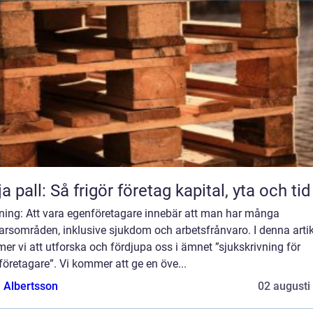
ja pall: Så frigör företag kapital, yta och tid
dning: Att vara egenföretagare innebär att man har många
arsområden, inklusive sjukdom och arbetsfrånvaro. I denna artik
r vi att utforska och fördjupa oss i ämnet ”sjukskrivning för
öretagare”. Vi kommer att ge en öve...
a Albertsson
02 augusti