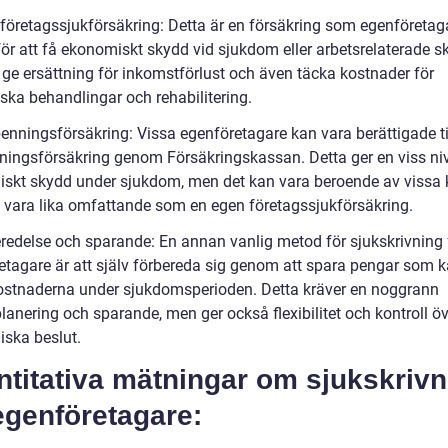
 företagssjukförsäkring: Detta är en försäkring som egenföretag
för att få ekonomiskt skydd vid sjukdom eller arbetsrelaterade s
 ge ersättning för inkomstförlust och även täcka kostnader för
ska behandlingar och rehabilitering.
penningsförsäkring: Vissa egenföretagare kan vara berättigade ti
ningsförsäkring genom Försäkringskassan. Detta ger en viss ni
skt skydd under sjukdom, men det kan vara beroende av vissa kr
e vara lika omfattande som en egen företagssjukförsäkring.
eredelse och sparande: En annan vanlig metod för sjukskrivning 
etagare är att själv förbereda sig genom att spara pengar som 
ostnaderna under sjukdomsperioden. Detta kräver en noggrann
anering och sparande, men ger också flexibilitet och kontroll öv
ska beslut.
titativa mätningar om sjukskrivn
egenföretagare: