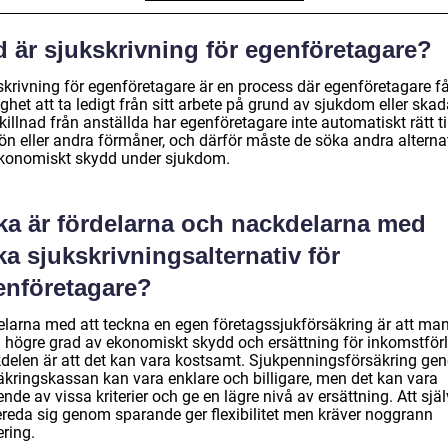
d är sjukskrivning för egenföretagare?
skrivning för egenföretagare är en process där egenföretagare få
ghet att ta ledigt från sitt arbete på grund av sjukdom eller skad
skillnad från anställda har egenföretagare inte automatiskt rätt ti
lön eller andra förmåner, och därför måste de söka andra alterna
ekonomiskt skydd under sjukdom.
lka är fördelarna och nackdelarna med
ka sjukskrivningsalternativ för
enföretagare?
elarna med att teckna en egen företagssjukförsäkring är att ma
n högre grad av ekonomiskt skydd och ersättning för inkomstförl
delen är att det kan vara kostsamt. Sjukpenningsförsäkring ge
äkringskassan kan vara enklare och billigare, men det kan vara
nde av vissa kriterier och ge en lägre nivå av ersättning. Att själ
ereda sig genom sparande ger flexibilitet men kräver noggrann
ring.