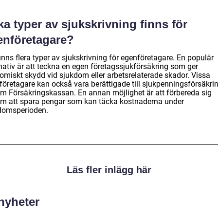
ka typer av sjukskrivning finns för
enföretagare?
inns flera typer av sjukskrivning för egenföretagare. En populär
rnativ är att teckna en egen företagssjukförsäkring som ger
omiskt skydd vid sjukdom eller arbetsrelaterade skador. Vissa
företagare kan också vara berättigade till sjukpenningsförsäkri
m Försäkringskassan. En annan möjlighet är att förbereda sig
m att spara pengar som kan täcka kostnaderna under
domsperioden.
Läs fler inlägg här
 nyheter