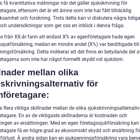
s få kvantitativa mätningar när det gäller sjukskrivning för
tagare, eftersom det är ett ämne som inte har fått tillräcklig
samhet och forskning. Trots detta kan vi diskutera några tidiga
 och undersökningar som ger oss en inblick i denna fråga.
ie från XX-år fann att endast X% av egenföretagare hade egen
ssjukförsäkring, medan en mindre andel (X%) var berättigade till
ingsförsäkring. Detta indikerar att det finns en betydande del a
etagarna som inte har något formellt skydd vid sjukdom.
lnader mellan olika
skrivningsalternativ för
nföretagare:
s flera viktiga skillnader mellan de olika sjukskrivningsalternativ
etagare. En av de viktigaste skillnaderna är kostnaden och
ingen av ersättningen. Med en egen företagssjukförsäkring kan
etagare få en högre grad av ekonomiskt skydd och ersättning fö
förlust. Å andra sidan kan en sjukpenningsförsäkring vara bero