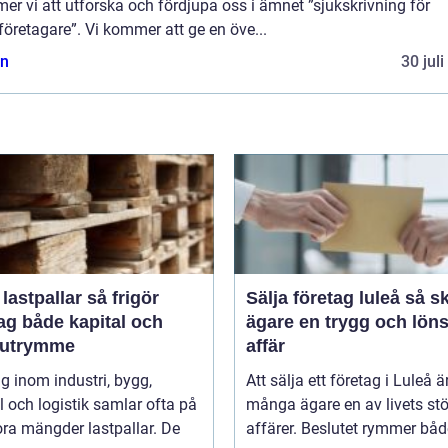
r vi att utforska och fördjupa oss i ämnet ”sjukskrivning för
öretagare”. Vi kommer att ge en öve...
n
30 jul
stpallar så frigör
Sälja företag luleå så skapar
ag både kapital och
ägare en trygg och lön
rutrymme
affär
g inom industri, bygg,
Att sälja ett företag i Luleå ä
 och logistik samlar ofta på
många ägare en av livets stö
ora mängder lastpallar. De
affärer. Beslutet rymmer både