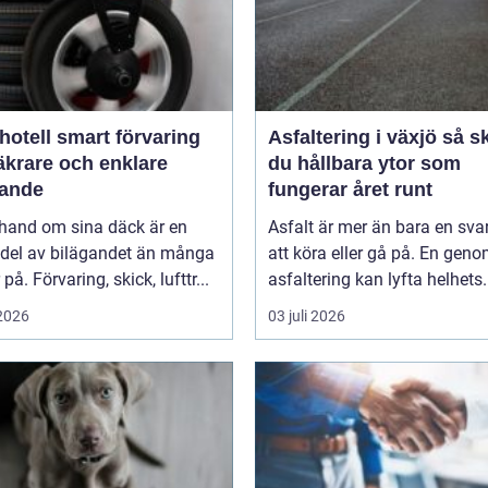
smart förvaring
Asfaltering i växjö så skapar
äkrare och enklare
du hållbara ytor som
gande
fungerar året runt
 hand om sina däck är en
Asfalt är mer än bara en svar
 del av bilägandet än många
att köra eller gå på. En gen
på. Förvaring, skick, lufttr...
asfaltering kan lyfta helhets.
 2026
03 juli 2026