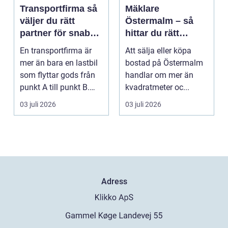
Transportfirma så
Mäklare
väljer du rätt
Östermalm – så
partner för snabba
hittar du rätt
och trygga
kompetens för din
En transportfirma är
Att sälja eller köpa
leveranser
bostadsaffär
mer än bara en lastbil
bostad på Östermalm
som flyttar gods från
handlar om mer än
punkt A till punkt B.
kvadratmeter oc...
Rätt partner...
03 juli 2026
03 juli 2026
Adress