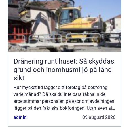
Dränering runt huset: Så skyddas
grund och inomhusmiljö på lång
sikt
Hur mycket tid lägger ditt företag på bokföring
varje månad? Då ska du inte bara räkna in de
arbetstimmar personalen på ekonomiavdelningen
lägger på den faktiska bokföringen. Utan även all
den spilltid som går åt för övrig personal att
admin
09 augusti 2026
rapportera in ...