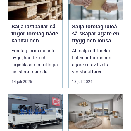
Sälja lastpallar så
Sälja företag luleå
frigör företag både
så skapar ägare en
kapital och
trygg och lönsam
lagerutrymme
affär
Företag inom industri,
Att sälja ett företag i
bygg, handel och
Luleå är för många
logistik samlar ofta på
ägare en av livets
sig stora mängder
största affärer.
lastpallar. De tar...
Beslutet rymmer både
14 juli 2026
13 juli 2026
...