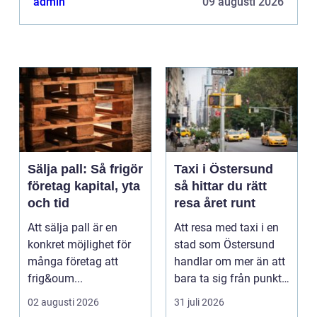
admin
09 augusti 2026
rapportera in ...
Sälja pall: Så frigör
Taxi i Östersund
företag kapital, yta
så hittar du rätt
och tid
resa året runt
Att sälja pall är en
Att resa med taxi i en
konkret möjlighet för
stad som Östersund
många företag att
handlar om mer än att
frig&oum...
bara ta sig från punkt
A till punkt ...
02 augusti 2026
31 juli 2026