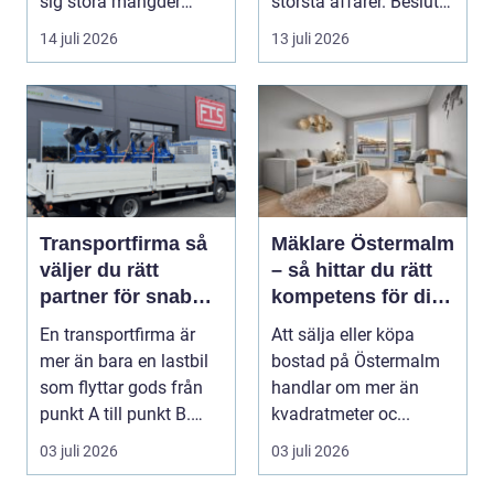
sig stora mängder
största affärer. Beslutet
lastpallar. De tar...
rymmer både ...
14 juli 2026
13 juli 2026
Transportfirma så
Mäklare Östermalm
väljer du rätt
– så hittar du rätt
partner för snabba
kompetens för din
och trygga
bostadsaffär
En transportfirma är
Att sälja eller köpa
leveranser
mer än bara en lastbil
bostad på Östermalm
som flyttar gods från
handlar om mer än
punkt A till punkt B.
kvadratmeter oc...
Rätt partner...
03 juli 2026
03 juli 2026