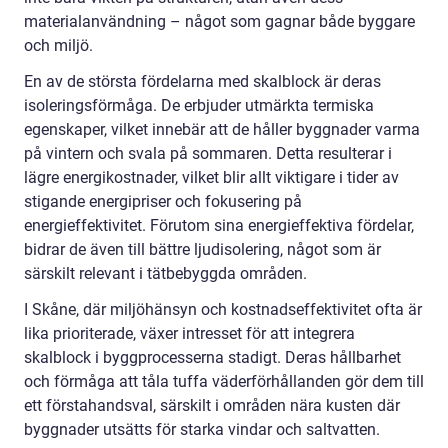
materialanvändning – något som gagnar både byggare
och miljö.
En av de största fördelarna med skalblock är deras
isoleringsförmåga. De erbjuder utmärkta termiska
egenskaper, vilket innebär att de håller byggnader varma
på vintern och svala på sommaren. Detta resulterar i
lägre energikostnader, vilket blir allt viktigare i tider av
stigande energipriser och fokusering på
energieffektivitet. Förutom sina energieffektiva fördelar,
bidrar de även till bättre ljudisolering, något som är
särskilt relevant i tätbebyggda områden.
I Skåne, där miljöhänsyn och kostnadseffektivitet ofta är
lika prioriterade, växer intresset för att integrera
skalblock i byggprocesserna stadigt. Deras hållbarhet
och förmåga att tåla tuffa väderförhållanden gör dem till
ett förstahandsval, särskilt i områden nära kusten där
byggnader utsätts för starka vindar och saltvatten.