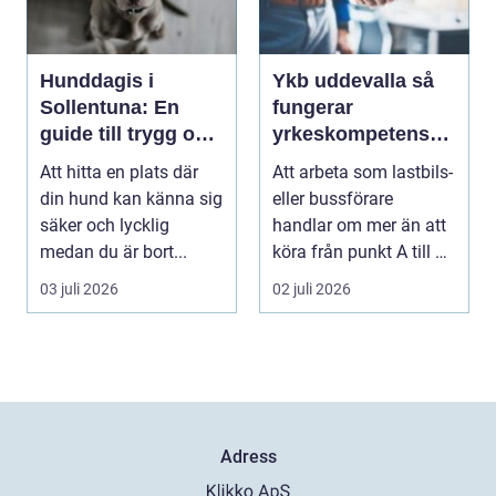
Hunddagis i
Ykb uddevalla så
Sollentuna: En
fungerar
guide till trygg och
yrkeskompetensbe
stimulerande
vis för lastbil och
Att hitta en plats där
Att arbeta som lastbils-
dagvård för din
buss
din hund kan känna sig
eller bussförare
hund
säker och lycklig
handlar om mer än att
medan du är bort...
köra från punkt A till B.
Bakom varj...
03 juli 2026
02 juli 2026
Adress