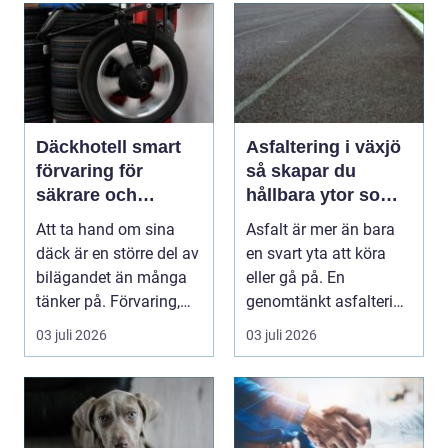
Däckhotell smart
Asfaltering i växjö
förvaring för
så skapar du
säkrare och
hållbara ytor som
enklare bilägande
fungerar året runt
Att ta hand om sina
Asfalt är mer än bara
däck är en större del av
en svart yta att köra
bilägandet än många
eller gå på. En
tänker på. Förvaring,
genomtänkt asfaltering
skick, lufttr...
kan lyfta helhets...
03 juli 2026
03 juli 2026