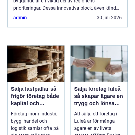
byggande är en viktig del av regionens
prioriteringar. Dessa innovativa block, även kända
som formblock, erbjuder e...
admin
30 juli 2026
Sälja lastpallar så
Sälja företag luleå
frigör företag både
så skapar ägare en
kapital och
trygg och lönsam
lagerutrymme
affär
Företag inom industri,
Att sälja ett företag i
bygg, handel och
Luleå är för många
logistik samlar ofta på
ägare en av livets