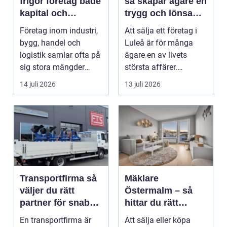
frigör företag både
så skapar ägare en
kapital och
trygg och lönsam
lagerutrymme
affär
Företag inom industri,
Att sälja ett företag i
bygg, handel och
Luleå är för många
logistik samlar ofta på
ägare en av livets
sig stora mängder
största affärer.
lastpallar. De tar...
Beslutet rymmer både
14 juli 2026
13 juli 2026
...
Transportfirma så
Mäklare
väljer du rätt
Östermalm – så
partner för snabba
hittar du rätt
och trygga
kompetens för din
En transportfirma är
Att sälja eller köpa