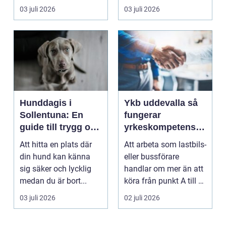
skick, lufttr...
asfaltering kan lyfta
03 juli 2026
03 juli 2026
helhets...
Hunddagis i
Ykb uddevalla så
Sollentuna: En
fungerar
guide till trygg och
yrkeskompetensbe
stimulerande
vis för lastbil och
Att hitta en plats där
Att arbeta som lastbils-
dagvård för din
buss
din hund kan känna
eller bussförare
hund
sig säker och lycklig
handlar om mer än att
medan du är bort...
köra från punkt A till B.
Bakom varj...
03 juli 2026
02 juli 2026