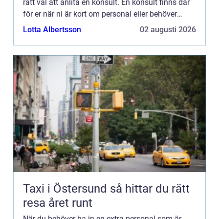
rätt val att anlita en konsult. En konsult finns där
för er när ni är kort om personal eller behöver
rådgivning inom ett visst ämne. De är specialister
Lotta Albertsson
02 augusti 2026
p...
Taxi i Östersund så hittar du rätt
resa året runt
När du behöver ha in en extra personal som är