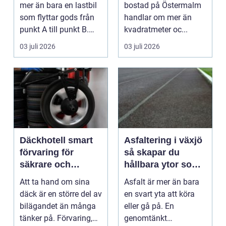
leveranser
bostadsaffär
mer än bara en lastbil
bostad på Östermalm
som flyttar gods från
handlar om mer än
punkt A till punkt B.
kvadratmeter oc...
Rätt partner...
03 juli 2026
03 juli 2026
Däckhotell smart
Asfaltering i växjö
förvaring för
så skapar du
säkrare och
hållbara ytor som
enklare bilägande
fungerar året runt
Att ta hand om sina
Asfalt är mer än bara
däck är en större del av
en svart yta att köra
bilägandet än många
eller gå på. En
tänker på. Förvaring,
genomtänkt