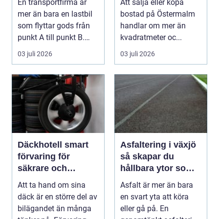
En transportfirma är
Att sälja eller köpa
leveranser
mer än bara en lastbil
bostad på Östermalm
som flyttar gods från
handlar om mer än
punkt A till punkt B.
kvadratmeter oc...
Rätt partner...
03 juli 2026
03 juli 2026
Däckhotell smart
Asfaltering i växjö
förvaring för
så skapar du
säkrare och
hållbara ytor som
enklare bilägande
fungerar året runt
Att ta hand om sina
Asfalt är mer än bara
däck är en större del av
en svart yta att köra
bilägandet än många
eller gå på. En