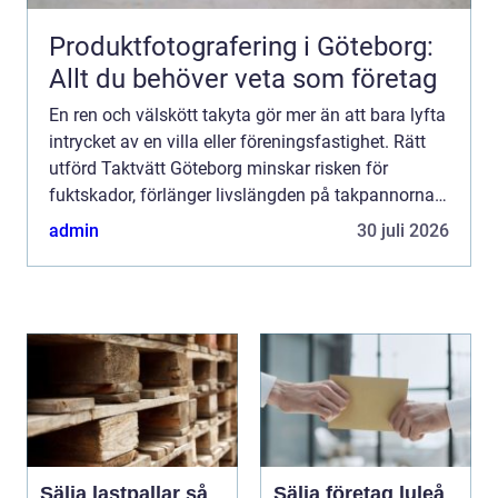
Produktfotografering i Göteborg:
Allt du behöver veta som företag
En ren och välskött takyta gör mer än att bara lyfta
intrycket av en villa eller föreningsfastighet. Rätt
utförd Taktvätt Göteborg minskar risken för
fuktskador, förlänger livslängden på takpannorna
och kan på sikt spara stora pengar. I ett klimat so...
admin
30 juli 2026
Sälja lastpallar så
Sälja företag luleå