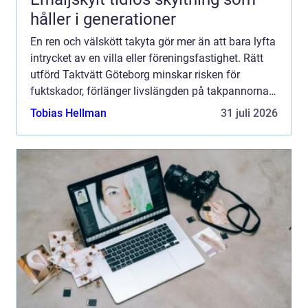
håller i generationer
En ren och välskött takyta gör mer än att bara lyfta
intrycket av en villa eller föreningsfastighet. Rätt
utförd Taktvätt Göteborg minskar risken för
fuktskador, förlänger livslängden på takpannorna
och kan på sikt spara stora pengar. I ett klimat so...
Tobias Hellman
31 juli 2026