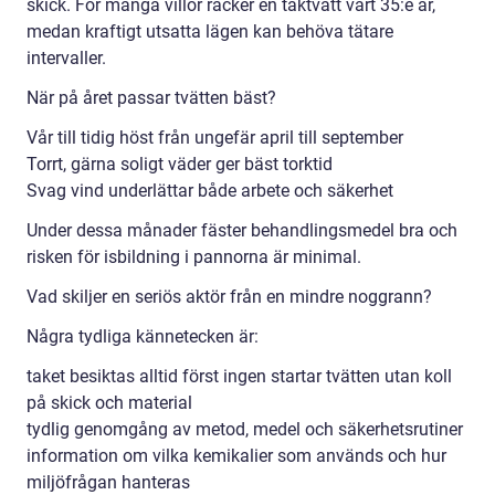
skick. För många villor räcker en taktvätt vart 35:e år,
medan kraftigt utsatta lägen kan behöva tätare
intervaller.
När på året passar tvätten bäst?
Vår till tidig höst från ungefär april till september
Torrt, gärna soligt väder ger bäst torktid
Svag vind underlättar både arbete och säkerhet
Under dessa månader fäster behandlingsmedel bra och
risken för isbildning i pannorna är minimal.
Vad skiljer en seriös aktör från en mindre noggrann?
Några tydliga kännetecken är:
taket besiktas alltid först ingen startar tvätten utan koll
på skick och material
tydlig genomgång av metod, medel och säkerhetsrutiner
information om vilka kemikalier som används och hur
miljöfrågan hanteras