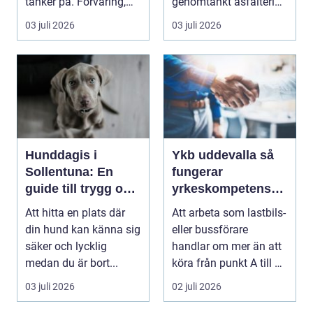
tänker på. Förvaring,
genomtänkt asfaltering
skick, lufttr...
kan lyfta helhets...
03 juli 2026
03 juli 2026
Hunddagis i
Ykb uddevalla så
Sollentuna: En
fungerar
guide till trygg och
yrkeskompetensbe
stimulerande
vis för lastbil och
Att hitta en plats där
Att arbeta som lastbils-
dagvård för din
buss
din hund kan känna sig
eller bussförare
hund
säker och lycklig
handlar om mer än att
medan du är bort...
köra från punkt A till B.
Bakom varj...
03 juli 2026
02 juli 2026