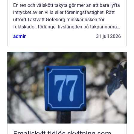
En ren och välskött takyta gör mer än att bara lyfta
intrycket av en villa eller föreningsfastighet. Rätt
utförd Taktvätt Göteborg minskar risken för
fuktskador, förlänger livslängden på takpannorna
och kan på sikt spara stora pengar. I ett klimat so...
admin
31 juli 2026
Emaljskylt tidlös skyltning som