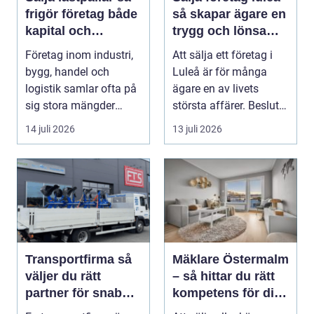
frigör företag både
så skapar ägare en
kapital och
trygg och lönsam
lagerutrymme
affär
Företag inom industri,
Att sälja ett företag i
bygg, handel och
Luleå är för många
logistik samlar ofta på
ägare en av livets
sig stora mängder
största affärer. Beslutet
lastpallar. De tar...
rymmer både ...
14 juli 2026
13 juli 2026
Transportfirma så
Mäklare Östermalm
väljer du rätt
– så hittar du rätt
partner för snabba
kompetens för din
och trygga
bostadsaffär