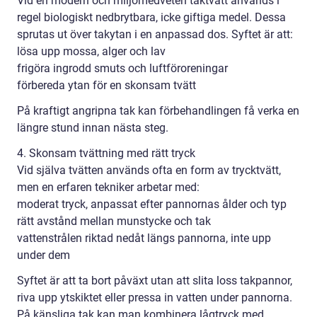
Vid en modern och miljömedveten taktvätt används i
regel biologiskt nedbrytbara, icke giftiga medel. Dessa
sprutas ut över takytan i en anpassad dos. Syftet är att:
lösa upp mossa, alger och lav
frigöra ingrodd smuts och luftföroreningar
förbereda ytan för en skonsam tvätt
På kraftigt angripna tak kan förbehandlingen få verka en
längre stund innan nästa steg.
4. Skonsam tvättning med rätt tryck
Vid själva tvätten används ofta en form av trycktvätt,
men en erfaren tekniker arbetar med:
moderat tryck, anpassat efter pannornas ålder och typ
rätt avstånd mellan munstycke och tak
vattenstrålen riktad nedåt längs pannorna, inte upp
under dem
Syftet är att ta bort påväxt utan att slita loss takpannor,
riva upp ytskiktet eller pressa in vatten under pannorna.
På känsliga tak kan man kombinera lågtryck med