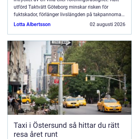
utförd Taktvätt Göteborg minskar risken för
fuktskador, förlänger livslängden på takpannorna
och kan på sikt spara stora pengar. I ett klimat so...
Lotta Albertsson
02 augusti 2026
Taxi i Östersund så hittar du rätt
resa året runt