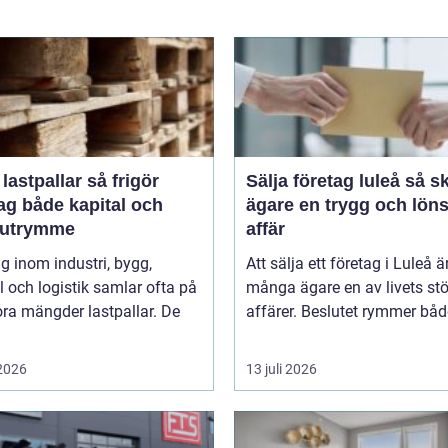
stpallar så frigör
Sälja företag luleå så skapar
ag både kapital och
ägare en trygg och lön
rutrymme
affär
g inom industri, bygg,
Att sälja ett företag i Luleå ä
 och logistik samlar ofta på
många ägare en av livets stö
ora mängder lastpallar. De
affärer. Beslutet rymmer både
 2026
13 juli 2026