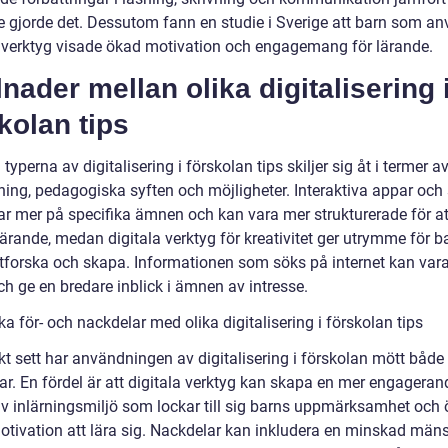
e gjorde det. Dessutom fann en studie i Sverige att barn som a
a verktyg visade ökad motivation och engagemang för lärande.
lnader mellan olika digitalisering 
kolan tips
 typerna av digitalisering i förskolan tips skiljer sig åt i termer a
ing, pedagogiska syften och möjligheter. Interaktiva appar och 
ar mer på specifika ämnen och kan vara mer strukturerade för at
ärande, medan digitala verktyg för kreativitet ger utrymme för ba
utforska och skapa. Informationen som söks på internet kan var
h ge en bredare inblick i ämnen av intresse.
ka för- och nackdelar med olika digitalisering i förskolan tips
kt sett har användningen av digitalisering i förskolan mött både 
ar. En fördel är att digitala verktyg kan skapa en mer engagera
tiv inlärningsmiljö som lockar till sig barns uppmärksamhet och 
otivation att lära sig. Nackdelar kan inkludera en minskad mäns