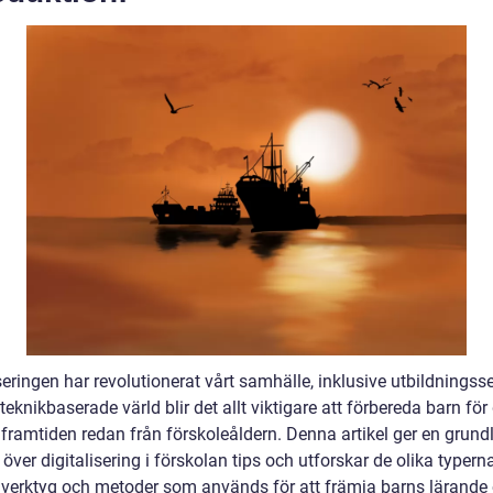
seringen har revolutionerat vårt samhälle, inklusive utbildningsse
eknikbaserade värld blir det allt viktigare att förbereda barn för
 framtiden redan från förskoleåldern. Denna artikel ger en grund
 över digitalisering i förskolan tips och utforskar de olika typern
a verktyg och metoder som används för att främja barns lärande