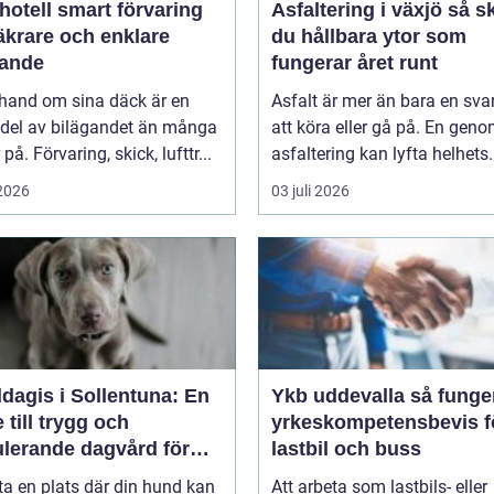
smart förvaring
Asfaltering i växjö så skapar
äkrare och enklare
du hållbara ytor som
gande
fungerar året runt
 hand om sina däck är en
Asfalt är mer än bara en svar
 del av bilägandet än många
att köra eller gå på. En gen
på. Förvaring, skick, lufttr...
asfaltering kan lyfta helhets.
 2026
03 juli 2026
dagis i Sollentuna: En
Ykb uddevalla så fungerar
 till trygg och
yrkeskompetensbevis f
ulerande dagvård för
lastbil och buss
hund
tta en plats där din hund kan
Att arbeta som lastbils- eller