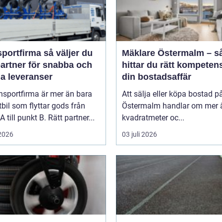
firma så väljer du
Mäklare Östermalm – s
partner för snabba och
hittar du rätt kompetens
ga leveranser
din bostadsaffär
nsportfirma är mer än bara
Att sälja eller köpa bostad p
tbil som flyttar gods från
Östermalm handlar om mer 
A till punkt B. Rätt partner...
kvadratmeter oc...
 2026
03 juli 2026