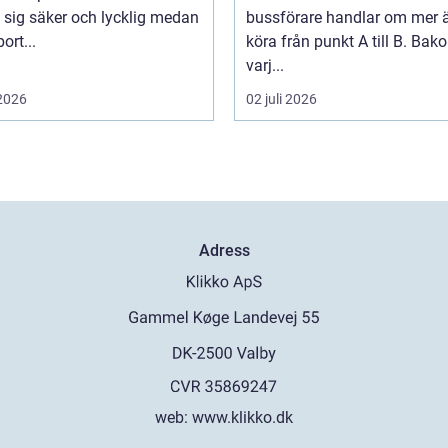
 sig säker och lycklig medan
bussförare handlar om mer ä
ort...
köra från punkt A till B. Bak
varj...
 2026
02 juli 2026
Adress
web:
www.klikko.dk