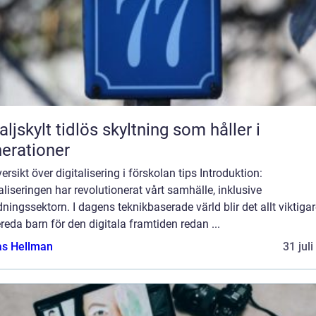
idlös skyltning som håller i
erationer
ersikt över digitalisering i förskolan tips Introduktion:
aliseringen har revolutionerat vårt samhälle, inklusive
dningssektorn. I dagens teknikbaserade värld blir det allt viktigar
reda barn för den digitala framtiden redan ...
as Hellman
31 jul