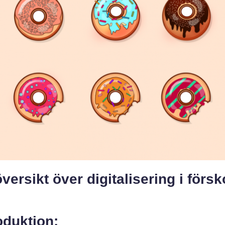
versikt över digitalisering i förs
oduktion: