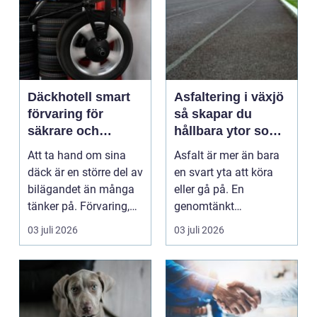
Däckhotell smart
Asfaltering i växjö
förvaring för
så skapar du
säkrare och
hållbara ytor som
enklare bilägande
fungerar året runt
Att ta hand om sina
Asfalt är mer än bara
däck är en större del av
en svart yta att köra
bilägandet än många
eller gå på. En
tänker på. Förvaring,
genomtänkt
skick, lufttr...
asfaltering kan lyfta
03 juli 2026
03 juli 2026
helhets...