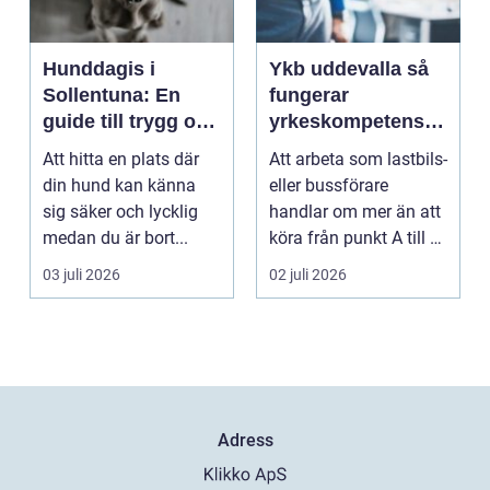
Hunddagis i
Ykb uddevalla så
Sollentuna: En
fungerar
guide till trygg och
yrkeskompetensbe
stimulerande
vis för lastbil och
Att hitta en plats där
Att arbeta som lastbils-
dagvård för din
buss
din hund kan känna
eller bussförare
hund
sig säker och lycklig
handlar om mer än att
medan du är bort...
köra från punkt A till B.
Bakom varj...
03 juli 2026
02 juli 2026
Adress