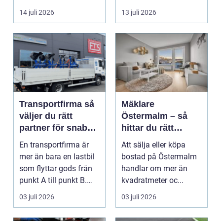
lastpallar. De tar...
Beslutet rymmer både
14 juli 2026
13 juli 2026
...
Transportfirma så
Mäklare
väljer du rätt
Östermalm – så
partner för snabba
hittar du rätt
och trygga
kompetens för din
En transportfirma är
Att sälja eller köpa
leveranser
bostadsaffär
mer än bara en lastbil
bostad på Östermalm
som flyttar gods från
handlar om mer än
punkt A till punkt B.
kvadratmeter oc...
Rätt partner...
03 juli 2026
03 juli 2026