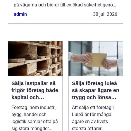
på vägarna och bidrar till en ökad säkerhet genom
att ...
admin
30 juli 2026
Sälja lastpallar så
Sälja företag luleå
frigör företag både
så skapar ägare en
kapital och
trygg och lönsam
lagerutrymme
affär
Företag inom industri,
Att sälja ett företag i
bygg, handel och
Luleå är för många
logistik samlar ofta på
ägare en av livets
sig stora mängder
största affärer.