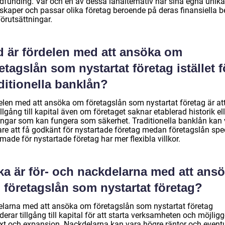
dfunding. Var och en av dessa lånalternativ har sina egna unika
skaper och passar olika företag beroende på deras finansiella 
örutsättningar.
d är fördelen med att ansöka om
etagslån som nystartat företag istället f
ditionella banklån?
elen med att ansöka om företagslån som nystartat företag är att
illgång till kapital även om företaget saknar etablerad historik ell
gångar som kan fungera som säkerhet. Traditionella banklån kan
are att få godkänt för nystartade företag medan företagslån spec
made för nystartade företag har mer flexibla villkor.
ka är för- och nackdelarna med att ans
 företagslån som nystartat företag?
elarna med att ansöka om företagslån som nystartat företag
derar tillgång till kapital för att starta verksamheten och möjlig
växt och expansion. Nackdelarna kan vara högre räntor och eventu