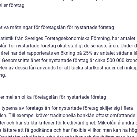
eller företag.
ativa mätningar för företagslån för nystartade företag
statistik från Sveriges Företagsekonomiska Förening, har antalet
lån för nystartade företag ökat stadigt de senaste åren. Under d
 året har det rapporterats en ökning på 25% av antalet sådana 
. Genomsnittslånet för nystartade företag är cirka 500 000 krono
eten av dessa lån används för att täcka startkostnader och inkö
ng.
er mellan olika företagslån för nystartade företag
 typerna av företagslån för nystartade företag skiljer sig i flera
en. Till exempel kräver traditionella banklån oftast omfattande
er och har strikta kriterier för kreditvärdighet. Mikrolån å andra
 lättare att få godkända och har flexibla villkor, men kan ha hö