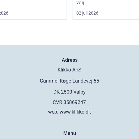
varj...
 2026
02 juli 2026
Adress
web:
www.klikko.dk
Menu