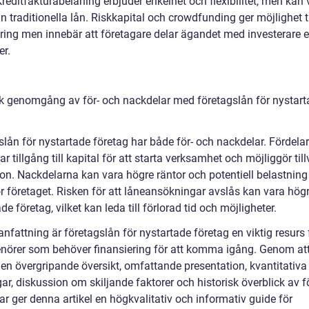
Kreditfakturabelåning erbjuder enkelhet och flexibilitet, men kan 
n traditionella lån. Riskkapital och crowdfunding ger möjlighet ti
ring men innebär att företagare delar ägandet med investerare el
er.
sk genomgång av för- och nackdelar med företagslån för nystar
slån för nystartade företag har både för- och nackdelar. Fördela
ar tillgång till kapital för att starta verksamhet och möjliggör til
on. Nackdelarna kan vara högre räntor och potentiell belastning
r företaget. Risken för att låneansökningar avslås kan vara högr
de företag, vilket kan leda till förlorad tid och möjligheter.
fattning är företagslån för nystartade företag en viktig resurs 
enörer som behöver finansiering för att komma igång. Genom at
 en övergripande översikt, omfattande presentation, kvantitativa
r, diskussion om skiljande faktorer och historisk överblick av f
r ger denna artikel en högkvalitativ och informativ guide för