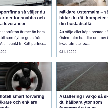
firma så väljer du
Mäklare Östermalm – s
partner för snabba och
hittar du rätt kompetens
ga leveranser
din bostadsaffär
nsportfirma är mer än bara
Att sälja eller köpa bostad p
tbil som flyttar gods från
Östermalm handlar om mer 
A till punkt B. Rätt partner...
kvadratmeter oc...
 2026
03 juli 2026
smart förvaring
Asfaltering i växjö så skapar
äkrare och enklare
du hållbara ytor som
gande
fungerar året runt