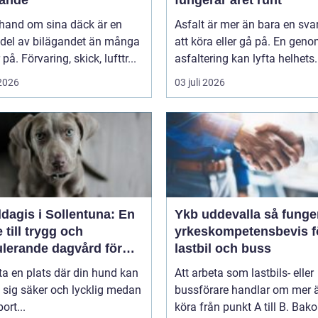
 hand om sina däck är en
Asfalt är mer än bara en svar
 del av bilägandet än många
att köra eller gå på. En gen
på. Förvaring, skick, lufttr...
asfaltering kan lyfta helhets.
 2026
03 juli 2026
dagis i Sollentuna: En
Ykb uddevalla så fungerar
 till trygg och
yrkeskompetensbevis f
ulerande dagvård för
lastbil och buss
hund
tta en plats där din hund kan
Att arbeta som lastbils- eller
 sig säker och lycklig medan
bussförare handlar om mer ä
ort...
köra från punkt A till B. Bak