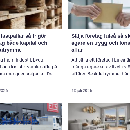
stpallar så frigör
Sälja företag luleå så skapar
ag både kapital och
ägare en trygg och lön
rutrymme
affär
g inom industri, bygg,
Att sälja ett företag i Luleå ä
 och logistik samlar ofta på
många ägare en av livets stö
ora mängder lastpallar. De
affärer. Beslutet rymmer både
 2026
13 juli 2026