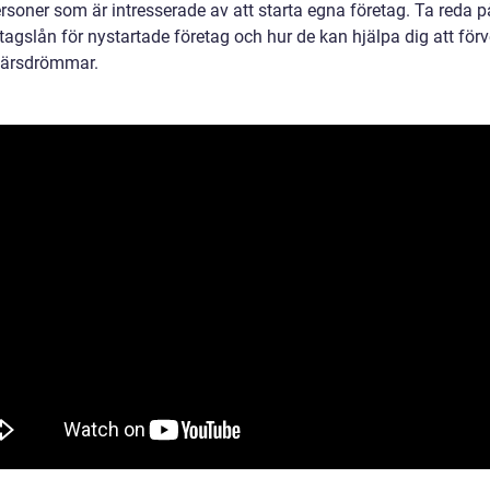
ersoner som är intresserade av att starta egna företag. Ta reda 
agslån för nystartade företag och hur de kan hjälpa dig att förv
färsdrömmar.