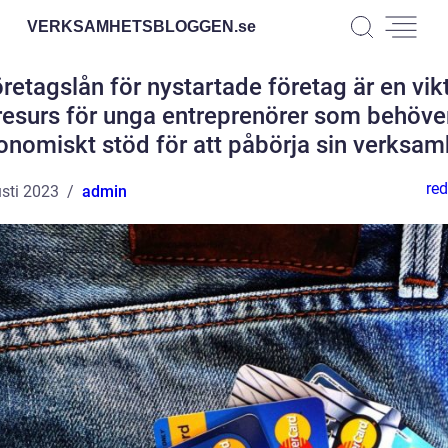
VERKSAMHETSBLOGGEN.
se
retagslån för nystartade företag är en vik
resurs för unga entreprenörer som behöve
onomiskt stöd för att påbörja sin verksam
red
sti 2023
admin