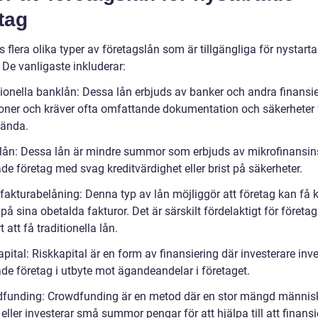
tag
s flera olika typer av företagslån som är tillgängliga för nystart
 De vanligaste inkluderar:
tionella banklån: Dessa lån erbjuds av banker och andra finansie
tioner och kräver ofta omfattande dokumentation och säkerheter f
kända.
lån: Dessa lån är mindre summor som erbjuds av mikrofinansinsti
de företag med svag kreditvärdighet eller brist på säkerheter.
fakturabelåning: Denna typ av lån möjliggör att företag kan få k
på sina obetalda fakturor. Det är särskilt fördelaktigt för företa
t att få traditionella lån.
pital: Riskkapital är en form av finansiering där investerare inve
ade företag i utbyte mot ägandeandelar i företaget.
funding: Crowdfunding är en metod där en stor mängd männis
eller investerar små summor pengar för att hjälpa till att finansi