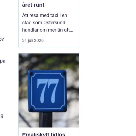
året runt
Att resa med taxi i en
stad som Östersund
handlar om mer än att
bara ta sig från punkt A
ov
31 juli 2026
till punkt B. För många
är taxi en del av
vardagen, för andra en
apa
viktig länk till flyg, tåg
eller fjäll. Valet av bolag
påverkar både trygghet,
komfort och plånb...
ig
Emaljskylt tidlös