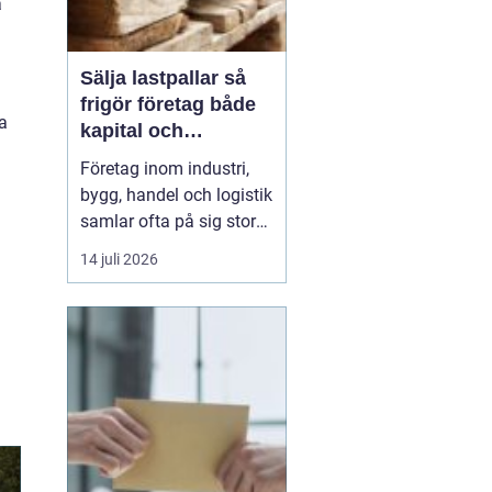
a
Sälja lastpallar så
frigör företag både
a
kapital och
lagerutrymme
Företag inom industri,
bygg, handel och logistik
samlar ofta på sig stora
mängder lastpallar. De
14 juli 2026
tar plats, binder kapital
och kräver hantering.
Genom att
Sälja
lastpallar
till en seriös
aktör ...