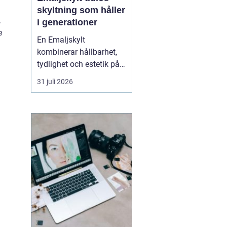
skyltning som håller
.
i generationer
e
En Emaljskylt
kombinerar hållbarhet,
tydlighet och estetik på
ett sätt som få andra
31 juli 2026
skyltmaterial gör. Den
består av stål som täcks
av glasemalj och bränns
i hög temperatur.
Resultatet blir en skylt
som tål väder, vind och
tidens tand, och som
samtid...