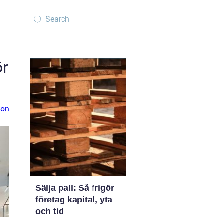
ör
ion
Sälja pall: Så frigör
företag kapital, yta
och tid