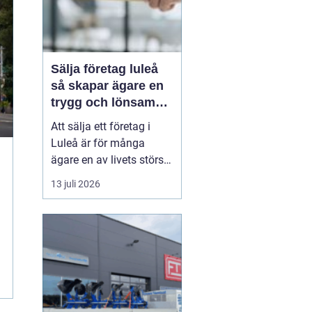
Sälja företag luleå
så skapar ägare en
trygg och lönsam
affär
Att sälja ett företag i
Luleå är för många
ägare en av livets största
affärer. Beslutet rymmer
13 juli 2026
både känslor och hårda
fakta: år av arbete,
uppbyggda
kundrelationer och
personalansvar ska
omvandlas till en trygg
köpeskilling och en
hållbar framtid för...