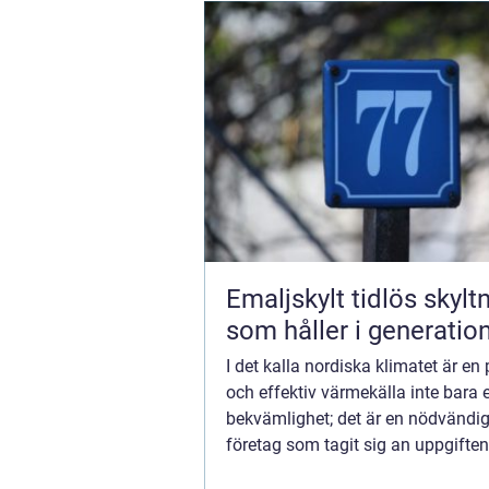
Emaljskylt tidlös skyltning
som håller i generatio
I det kalla nordiska klimatet är en p
och effektiv värmekälla inte bara 
bekvämlighet; det är en nödvändig
företag som tagit sig an uppgiften
leverera just detta är Värmebar...