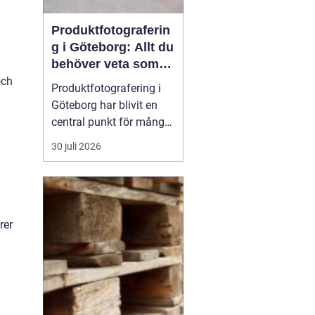
Produktfotograferin
g i Göteborg: Allt du
behöver veta som
företag
och
Produktfotografering i
Göteborg har blivit en
central punkt för många
företag som söker att
30 juli 2026
förhöja sina produkter
genom professionella
bilder. Oavsett om det
handlar om e-handel,
tryckmaterial eller digital
rer
markna...