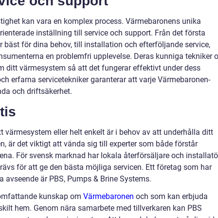
vice och support
astighet kan vara en komplex process. Värmebaronens unika
enterade inställning till service och support. Från det första
äst för dina behov, till installation och efterföljande service,
onsumenterna en problemfri upplevelse. Deras kunniga tekniker 
m ditt värmesystem så att det fungerar effektivt under dess
och erfarna servicetekniker garanterar att varje Värmebaronen-
da och driftsäkerhet.
tis
 värmesystem eller helt enkelt är i behov av att underhålla ditt
r det viktigt att vända sig till experter som både förstår
ena. För svensk marknad har lokala återförsäljare och installatö
vs för att ge den bästa möjliga servicen. Ett företag som har
detta avseende är PBS, Pumps & Brine Systems.
n omfattande kunskap om
Värmebaronen
och som kan erbjuda
nskilt hem. Genom nära samarbete med tillverkaren kan PBS