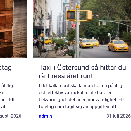
retag
Taxi i Östersund så hittar du
rätt resa året runt
ålitlig
I det kalla nordiska klimatet är en pålitlig
en
och effektiv värmekälla inte bara en
het. Ett
bekvämlighet; det är en nödvändighet. Ett
 att
företag som tagit sig an uppgiften att
leverera just detta är Värmebar...
gusti 2026
admin
31 juli 2026