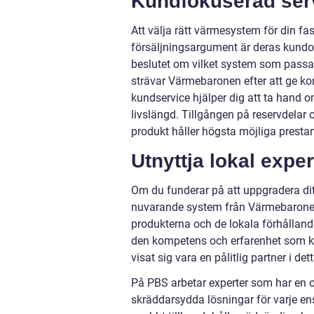
Kundfokuserad ser
Att välja rätt värmesystem för din f
försäljningsargument är deras kundori
beslutet om vilket system som passar b
strävar Värmebaronen efter att ge k
kundservice hjälper dig att ta hand o
livslängd. Tillgången på reservdelar 
produkt håller högsta möjliga prestan
Utnyttja lokal exper
Om du funderar på att uppgradera ditt
nuvarande system från Värmebaronen, ä
produkterna och de lokala förhålland
den kompetens och erfarenhet som krä
visat sig vara en pålitlig partner i 
På PBS arbetar experter som har e
skräddarsydda lösningar för varje e