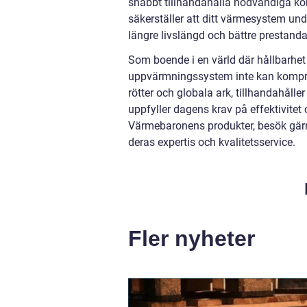
snabbt tillhandahålla nödvändiga kom
säkerställer att ditt värmesystem under
längre livslängd och bättre prestanda
Som boende i en värld där hållbarhet är
uppvärmningssystem inte kan kompro
rötter och globala ark, tillhandahå
uppfyller dagens krav på effektivitet
Värmebaronens produkter, besök gärna
deras expertis och kvalitetsservice.
Fler nyheter