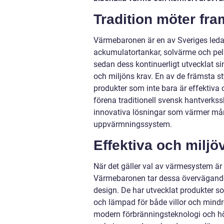
Tradition möter fra
Värmebaronen är en av Sveriges ledan
ackumulatortankar, solvärme och pel
sedan dess kontinuerligt utvecklat si
och miljöns krav. En av de främsta 
produkter som inte bara är effektiva 
förena traditionell svensk hantverk
innovativa lösningar som värmer mån
uppvärmningssystem.
Effektiva och miljö
När det gäller val av värmesystem är 
Värmebaronen tar dessa överväganden 
design. De har utvecklat produkter 
och lämpad för både villor och mindr
modern förbränningsteknologi och h