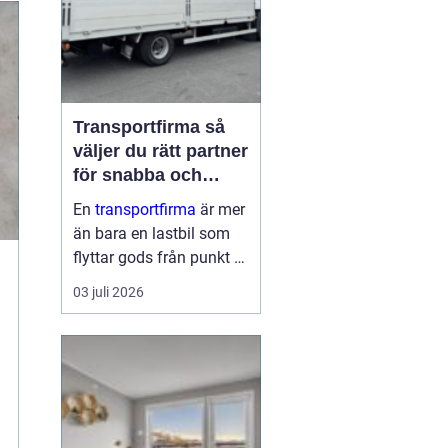
Transportfirma så
väljer du rätt partner
för snabba och
trygga leveranser
En
transportfirma
är mer
än bara en lastbil som
flyttar gods från punkt A
till punkt B. Rätt partner
03 juli 2026
påverkar din
leveranssäkerhet,
kundnöjdhet, ekonomi
och till och med ditt
varumärke. När tiderna
är pressade, kunder...