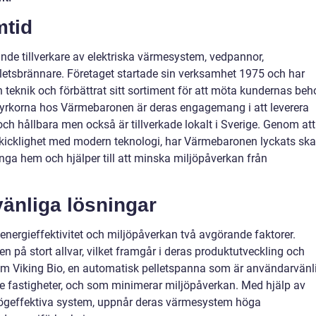
mtid
de tillverkare av elektriska värmesystem, vedpannor,
letsbrännare. Företaget startade sin verksamhet 1975 och har
n teknik och förbättrat sitt sortiment för att möta kundernas beh
styrkorna hos Värmebaronen är deras engagemang i att leverera
och hållbara men också är tillverkade lokalt i Sverige. Genom att
sskicklighet med modern teknologi, har Värmebaronen lyckats sk
ga hem och hjälper till att minska miljöpåverkan från
vänliga lösningar
energieffektivitet och miljöpåverkan två avgörande faktorer.
på stort allvar, vilket framgår i deras produktutveckling och
som Viking Bio, en automatisk pelletspanna som är användarvänl
e fastigheter, och som minimerar miljöpåverkan. Med hjälp av
ögeffektiva system, uppnår deras värmesystem höga