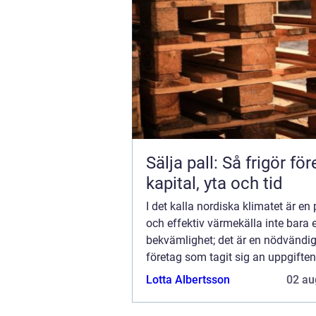
Sälja pall: Så frigör fö
kapital, yta och tid
I det kalla nordiska klimatet är en p
och effektiv värmekälla inte bara 
bekvämlighet; det är en nödvändig
företag som tagit sig an uppgiften
leverera just detta är Värmebar...
Lotta Albertsson
02 au