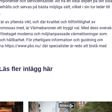
ponenter och serviceinsatser. Att ha en lokal expert på din sid
hålls och servas på bästa möjliga sätt, vilket i sin tur leder till
.
 av yttersta vikt, och där kvalitet och tillförlitlighet av
missas med, är Värmebaronen ett tryggt val. Med dess svensk
ller företaget moderna och miljöanpassade värmelösningar som
 och hållbarhet. För ytterligare information och guidning om
 https://www.pbs.nu/ där specialister är redo att bistå med
Läs fler inlägg här