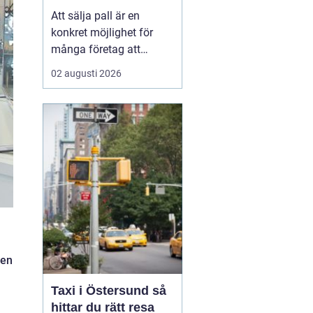
Att sälja pall är en
konkret möjlighet för
många företag att
frigöra både kapital och
02 augusti 2026
lagerutrymme. När
staplar av träpallar växer
på gården binder de
pengar, skapar oreda
och kan t...
 en
Taxi i Östersund så
hittar du rätt resa