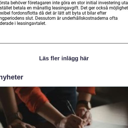
örsta behöver företagaren inte göra en stor initial investering ut
stället betala en månatlig leasingavgift. Det ger också möjlighet 
exibel fordonsflotta då det är lätt att byta ut bilar efter
ingperiodens slut. Dessutom är underhållskostnaderna ofta
derade i leasingavtalet.
Läs fler inlägg här
 nyheter