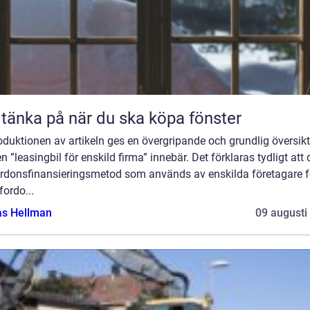
 tänka på när du ska köpa fönster
roduktionen av artikeln ges en övergripande och grundlig översikt
n ”leasingbil för enskild firma” innebär. Det förklaras tydligt att 
ordonsfinansieringsmetod som används av enskilda företagare fö
fordo...
as Hellman
09 augusti