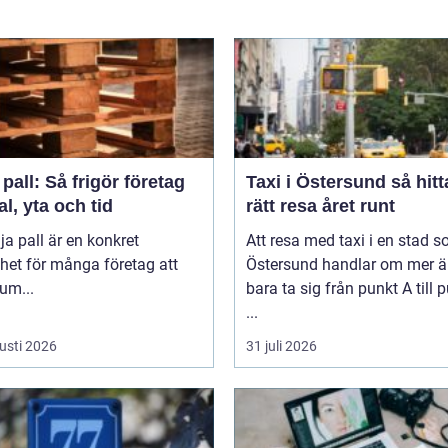
 pall: Så frigör företag
Taxi i Östersund så hittar du
al, yta och tid
rätt resa året runt
lja pall är en konkret
Att resa med taxi i en stad 
het för många företag att
Östersund handlar om mer ä
um...
bara ta sig från punkt A till 
...
usti 2026
31 juli 2026