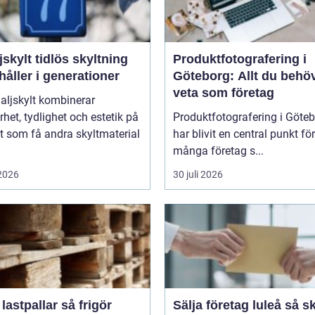
idlös skyltning
Produktfotografering i
åller i generationer
Göteborg: Allt du behö
veta som företag
aljskylt kombinerar
rhet, tydlighet och estetik på
Produktfotografering i Göte
tt som få andra skyltmaterial
har blivit en central punkt för
många företag s...
 2026
30 juli 2026
stpallar så frigör
Sälja företag luleå så skapar