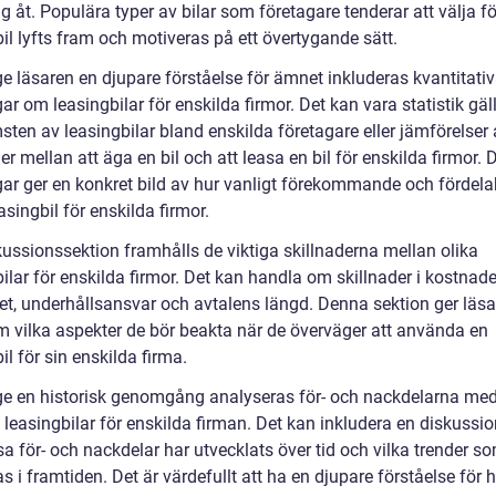
sig åt. Populära typer av bilar som företagare tenderar att välja fö
il lyfts fram och motiveras på ett övertygande sätt.
ge läsaren en djupare förståelse för ämnet inkluderas kvantitati
r om leasingbilar för enskilda firmor. Det kan vara statistik gä
ten av leasingbilar bland enskilda företagare eller jämförelser 
r mellan att äga en bil och att leasa en bil för enskilda firmor.
ar ger en konkret bild av hur vanligt förekommande och fördelak
easingbil för enskilda firmor.
kussionssektion framhålls de viktiga skillnaderna mellan olika
ilar för enskilda firmor. Det kan handla om skillnader i kostnade
itet, underhållsansvar och avtalens längd. Denna sektion ger läs
om vilka aspekter de bör beakta när de överväger att använda en
il för sin enskilda firma.
 ge en historisk genomgång analyseras för- och nackdelarna med
 leasingbilar för enskilda firman. Det kan inkludera en diskussi
a för- och nackdelar har utvecklats över tid och vilka trender s
s i framtiden. Det är värdefullt att ha en djupare förståelse för h