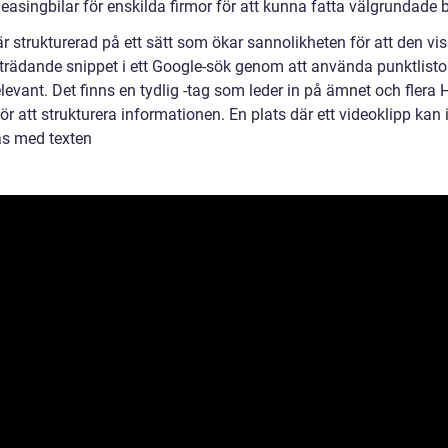
asingbilar för enskilda firmor för att kunna fatta välgrundade b
är strukturerad på ett sätt som ökar sannolikheten för att den v
trädande snippet i ett Google-sök genom att använda punktlisto
elevant. Det finns en tydlig -tag som leder in på ämnet och flera 
ör att strukturera informationen. En plats där ett videoklipp kan
s med texten