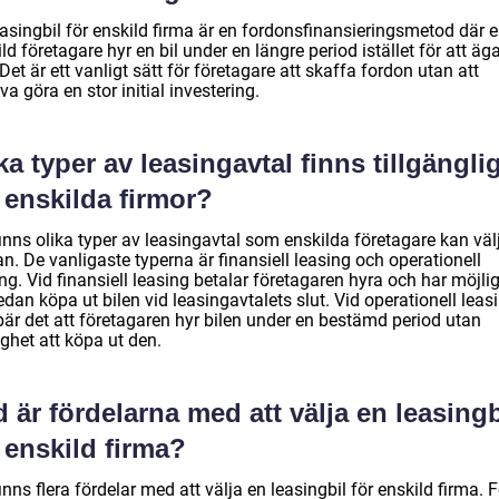
easingbil för enskild firma är en fordonsfinansieringsmetod där 
ld företagare hyr en bil under en längre period istället för att äg
Det är ett vanligt sätt för företagare att skaffa fordon utan att
a göra en stor initial investering.
ka typer av leasingavtal finns tillgängli
 enskilda firmor?
inns olika typer av leasingavtal som enskilda företagare kan väl
n. De vanligaste typerna är finansiell leasing och operationell
ng. Vid finansiell leasing betalar företagaren hyra och har möjli
edan köpa ut bilen vid leasingavtalets slut. Vid operationell leas
bär det att företagaren hyr bilen under en bestämd period utan
ghet att köpa ut den.
 är fördelarna med att välja en leasingb
 enskild firma?
inns flera fördelar med att välja en leasingbil för enskild firma. F