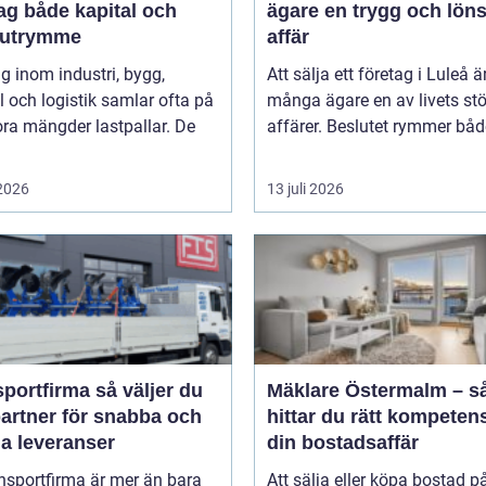
ag både kapital och
ägare en trygg och lön
rutrymme
affär
g inom industri, bygg,
Att sälja ett företag i Luleå ä
 och logistik samlar ofta på
många ägare en av livets stö
ora mängder lastpallar. De
affärer. Beslutet rymmer både
 2026
13 juli 2026
firma så väljer du
Mäklare Östermalm – s
partner för snabba och
hittar du rätt kompetens
ga leveranser
din bostadsaffär
nsportfirma är mer än bara
Att sälja eller köpa bostad p