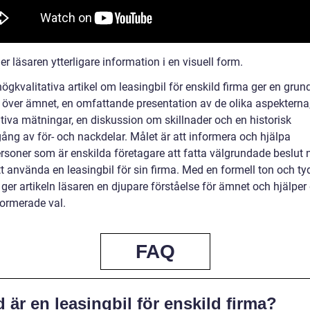
 ger läsaren ytterligare information i en visuell form.
gkvalitativa artikel om leasingbil för enskild firma ger en grund
t över ämnet, en omfattande presentation av de olika aspekterna
ativa mätningar, en diskussion om skillnader och en historisk
ng av för- och nackdelar. Målet är att informera och hjälpa
ersoner som är enskilda företagare att fatta välgrundade beslut 
tt använda en leasingbil för sin firma. Med en formell ton och ty
 ger artikeln läsaren en djupare förståelse för ämnet och hjälper
formerade val.
FAQ
 är en leasingbil för enskild firma?