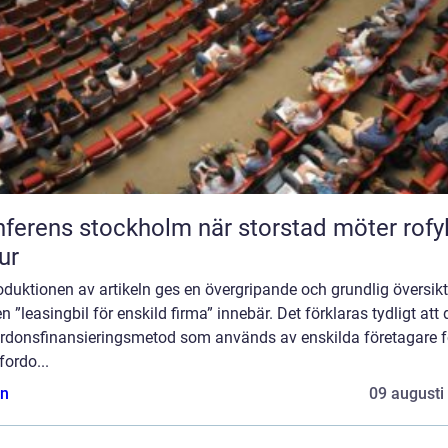
ns stockholm när storstad möter rofylld
ur
roduktionen av artikeln ges en övergripande och grundlig översikt
n ”leasingbil för enskild firma” innebär. Det förklaras tydligt att 
ordonsfinansieringsmetod som används av enskilda företagare fö
fordo...
n
09 augusti