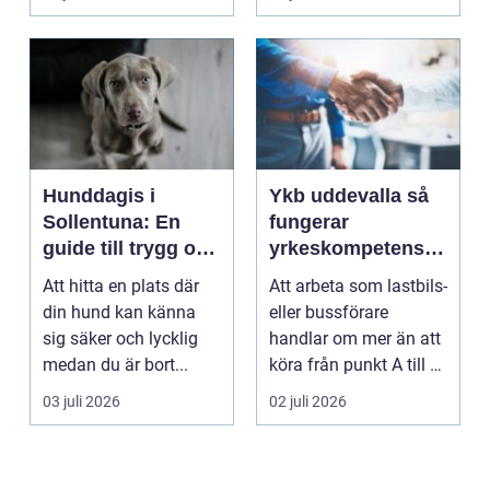
helhets...
Hunddagis i
Ykb uddevalla så
Sollentuna: En
fungerar
guide till trygg och
yrkeskompetensbe
stimulerande
vis för lastbil och
Att hitta en plats där
Att arbeta som lastbils-
dagvård för din
buss
din hund kan känna
eller bussförare
hund
sig säker och lycklig
handlar om mer än att
medan du är bort...
köra från punkt A till B.
Bakom varj...
03 juli 2026
02 juli 2026