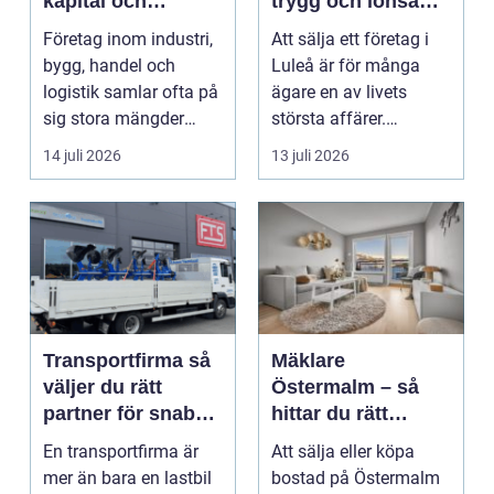
kapital och
trygg och lönsam
lagerutrymme
affär
Företag inom industri,
Att sälja ett företag i
bygg, handel och
Luleå är för många
logistik samlar ofta på
ägare en av livets
sig stora mängder
största affärer.
lastpallar. De tar...
Beslutet rymmer både
14 juli 2026
13 juli 2026
...
Transportfirma så
Mäklare
väljer du rätt
Östermalm – så
partner för snabba
hittar du rätt
och trygga
kompetens för din
En transportfirma är
Att sälja eller köpa
leveranser
bostadsaffär
mer än bara en lastbil
bostad på Östermalm