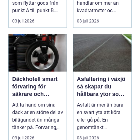
som flyttar gods från
handlar om mer än
punkt A till punkt B.
kvadratmeter oc...
Rätt partner...
03 juli 2026
03 juli 2026
Däckhotell smart
Asfaltering i växjö
förvaring för
så skapar du
säkrare och
hållbara ytor som
enklare bilägande
fungerar året runt
Att ta hand om sina
Asfalt är mer än bara
däck är en större del av
en svart yta att köra
bilägandet än många
eller gå på. En
tänker på. Förvaring,
genomtänkt
skick, lufttr...
asfaltering kan lyfta
03 juli 2026
03 juli 2026