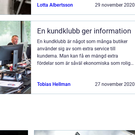
Lotta Albertsson
29 november 2020
En kundklubb ger information
En kundklubb är något som många butiker
använder sig av som extra service till
kunderna. Man kan få en mängd extra
fördelar som är såväl ekonomiska som roliga
att ta del av. Eftersom kundklubbar aldrig
kostar något så gör det att man som kund
Tobias Hellman
27 november 2020
sällan ...