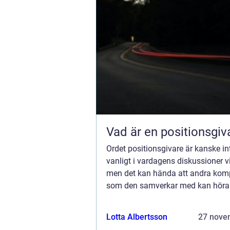
Vad är en positionsgiv
Ordet positionsgivare är kanske in
vanligt i vardagens diskussioner vi
men det kan hända att andra kom
som den samverkar med kan höra t
oftare valda samtalsämnen. Den är
uppfinning med många viktiga till
Lotta Albertsson
27 nove