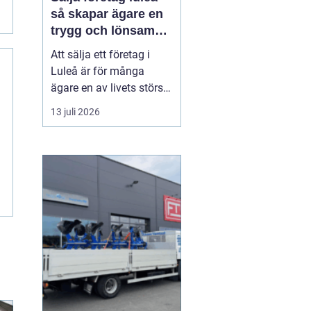
så skapar ägare en
trygg och lönsam
affär
Att sälja ett företag i
Luleå är för många
ägare en av livets största
affärer. Beslutet rymmer
13 juli 2026
både känslor och hårda
fakta: år av arbete,
uppbyggda
kundrelationer och
personalansvar ska
omvandlas till en trygg
köpeskilling och en
hållbar framtid för...