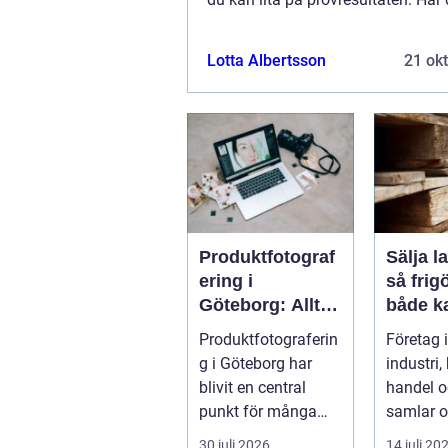
att jobba med kolonner? Kolonner 
med sina labyrintsystem som k...
Lotta Albertsson
21 ok
Produktfotograf
Sälja l
ering i
så frig
Göteborg: Allt
både ka
du behöver veta
lageru
Produktfotograferin
Företag
som företag
g i Göteborg har
industri,
blivit en central
handel o
punkt för många
samlar o
företag s...
stora m
30 juli 2026
14 juli 20