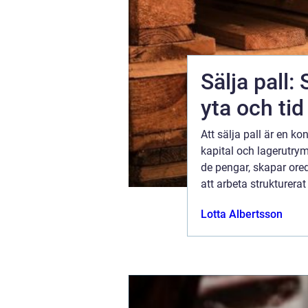
Sälja pall: 
yta och tid
tt sätt som
Att sälja pall är en k
lasemalj och
kapital och lagerutrym
 vind och
de pengar, skapar ore
alj både
att arbeta strukturera
31 juli 2026
Lotta Albertsson