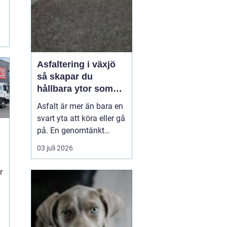
Asfaltering i växjö
så skapar du
hållbara ytor som
fungerar året runt
Asfalt är mer än bara en
svart yta att köra eller gå
på. En genomtänkt
asfaltering kan lyfta
03 juli 2026
helhetsintrycket av en
fastighet, göra vardagen
r
enklare och minska
behovet av framtida
underhåll. I en stad som
Växjö, med kalla vintrar,