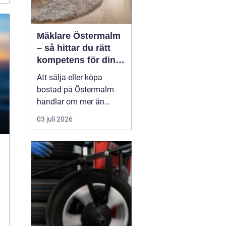
Mäklare Östermalm
– så hittar du rätt
kompetens för din
bostadsaffär
Att sälja eller köpa
bostad på Östermalm
handlar om mer än
kvadratmeter och
03 juli 2026
adress. Området har en
stark identitet, höga
förväntningar och en
mycket aktiv marknad.
Därför blir valet av
Mäk...