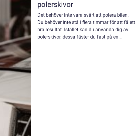
polerskivor
Det behöver inte vara svårt att polera bilen.
Du behöver inte stå i flera timmar för att få ett
bra resultat. Istället kan du använda dig av
polerskivor, dessa fäster du fast på en
borrmaskin. Där finns även en polermaskin
man kan använda sig av. Med...