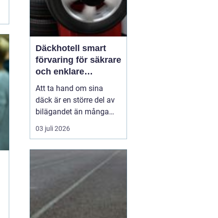
Däckhotell smart
förvaring för säkrare
och enklare
bilägande
Att ta hand om sina
däck är en större del av
bilägandet än många
tänker på. Förvaring,
03 juli 2026
skick, lufttryck och
mönsterdjup påverkar
både säkerhet, komfort
och ekonomi. Ett
Däckhotell
samlar allt
det...