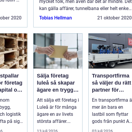
mycket folk, men även där det är mindre. Det
är små rör
kan gälla affärer, tunnelbana eller helt enkelt
allmänna utrymmen. Fast du kan känna dig
tober 2020
Tobias Hellman
21 oktober 2020
ensam så är du inte det....
astpallar
Sälja företag
Transportfirma
ör företag
luleå så skapar
så väljer du rätt
pital och
ägare en trygg
partner för
trymme
och lönsam
snabba och
 inom
Att sälja ett företag i
En transportfirma ä
affär
trygga
 bygg,
Luleå är för många
mer än bara en
leveranser
ch logistik
ägare en av livets
lastbil som flyttar
fta på sig
största affärer.
gods från punkt A
ängder
Beslutet rymmer
till punkt B. Rätt
26
13 juli 2026
03 juli 2026