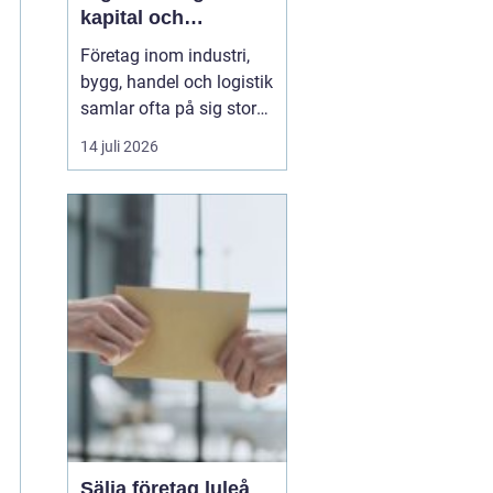
kapital och
lagerutrymme
Företag inom industri,
bygg, handel och logistik
samlar ofta på sig stora
mängder lastpallar. De
14 juli 2026
tar plats, binder kapital
och kräver hantering.
Genom att
Sälja
lastpallar
till en seriös
aktör ...
Sälja företag luleå