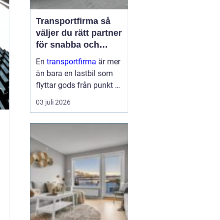
Transportfirma så
väljer du rätt partner
för snabba och
trygga leveranser
En
transportfirma
är mer
än bara en lastbil som
flyttar gods från punkt A
till punkt B. Rätt partner
03 juli 2026
påverkar din
leveranssäkerhet,
kundnöjdhet, ekonomi
och till och med ditt
varumärke. När tiderna
är pressade, kunder...