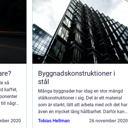
are?
Byggnadskonstruktioner i
stål
te så
d kaffet,
Många byggnader har idag en stor mängd
ponenter
stålkonstruktioner i sig. Det är ett material
ill några
som är starkt, lätt att arbeta med och det har
 en nyttig
även en mycket lång hållbarhet. Därför kan
ämpnin...
man hitta stål i konstruktionen på lite olika
mber 2020
Tobias Hellman
26 november 2020
platser och inom olika funkti...