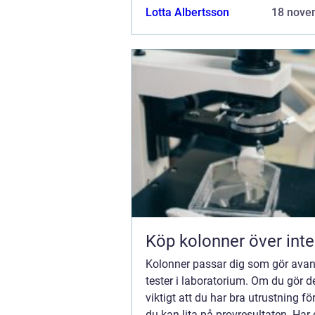
instrument, nålar, knivar, högteknol
Lotta Albertsson
18 nove
Köp kolonner över inte
Kolonner passar dig som gör ava
tester i laboratorium. Om du gör de
viktigt att du har bra utrustning fö
du kan lita på provresultaten. Har 